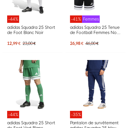
-44%
-41%
Femmes
adidas Squadra 25 Short
adidas Squadra 25 Tenue
de Foot Blanc Noir
de Football Femmes Noir
Blanc
12,99 €
23,00 €
26,98 €
46,00 €
-44%
-35%
adidas Squadra 25 Short
Pantalon de survêtement
de Foot Vert Blanc
adidas Squadra 25 bleu