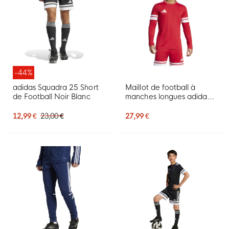
-44%
adidas Squadra 25 Short
Maillot de football à
de Football Noir Blanc
manches longues adidas
Squadra 25 rouge et
blanc
12,99 €
23,00 €
27,99 €