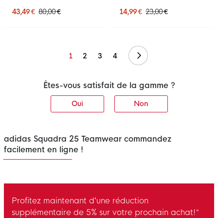
bleu foncé, blanc
43,49 €
80,00 €
14,99 €
23,00 €
Suivant
1
2
3
4
Êtes-vous satisfait de la gamme ?
Oui
Non
adidas Squadra 25 Teamwear commandez
facilement en ligne !
Profitez maintenant d’une réduction
supplémentaire de 5% sur votre prochain achat!*