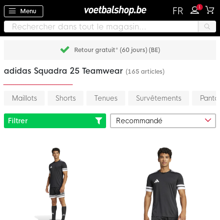
1
FR
Menu
Retour gratuit* (60 jours) (BE)
adidas Squadra 25 Teamwear
(165 articles)
Maillots
Shorts
Tenues
Survêtements
Panta
Filtrer