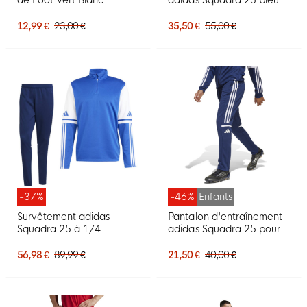
foncé blanc
12,99 €
23,00 €
35,50 €
55,00 €
-37%
-46%
Enfants
Survêtement adidas
Pantalon d'entraînement
Squadra 25 à 1/4
adidas Squadra 25 pour
fermeture éclair bleu
enfants, bleu foncé et
foncé blanc
blanc
56,98 €
89,99 €
21,50 €
40,00 €