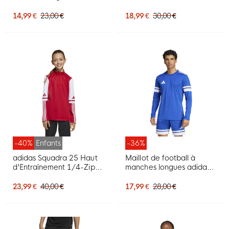
Rouge
14,99 €
23,00 €
18,99 €
30,00 €
-40%
Enfants
-36%
adidas Squadra 25 Haut
Maillot de football à
d'Entraînement 1/4-Zip
manches longues adidas
Enfants Rouge Blanc
Squadra 25 bleu blanc
23,99 €
40,00 €
17,99 €
28,00 €