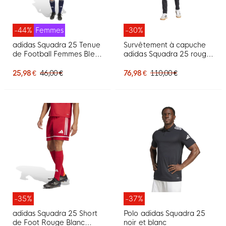
-44%
Femmes
-30%
adidas Squadra 25 Tenue
Survêtement à capuche
de Football Femmes Bleu
adidas Squadra 25 rouge
Foncé Blanc
noir blanc
25,98 €
46,00 €
76,98 €
110,00 €
-35%
-37%
adidas Squadra 25 Short
Polo adidas Squadra 25
de Foot Rouge Blanc
noir et blanc