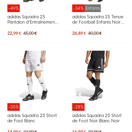
-49%
-34%
Enfants
adidas Squadra 25
adidas Squadra 25 Tenue
Pantalon d'Entraînement
de Football Enfants Noir
Bleu Foncé Blanc
Blanc
22,99 €
45,00 €
26,49 €
40,00 €
-35%
-28%
adidas Squadra 25 Short
adidas Squadra 25 Short
de Foot Blanc
de Foot Noir Blanc Noir
14,99 €
23,00 €
16,50 €
23,00 €