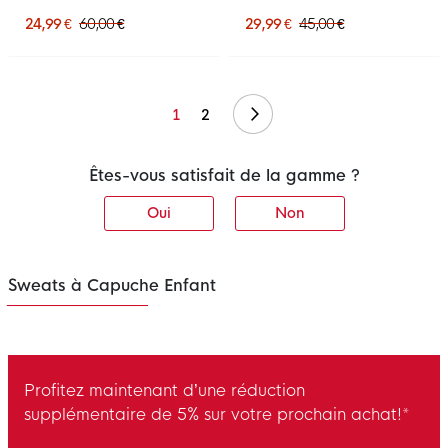
Enfants Bleu Foncé Violet
Capuche Enfants Noir
Doré
Blanc
24,99 €
60,00 €
29,99 €
45,00 €
Suivant
1
2
Êtes-vous satisfait de la gamme ?
Oui
Non
Sweats à Capuche Enfant
Profitez maintenant d’une réduction
supplémentaire de 5% sur votre prochain achat!*