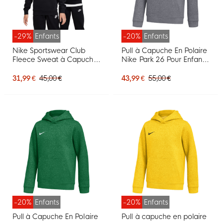
-29%
Enfants
-20%
Enfants
Nike Sportswear Club
Pull à Capuche En Polaire
Fleece Sweat à Capuche
Nike Park 26 Pour Enfants,
Enfants Noir Blanc
gris foncé et blanc
31,99 €
45,00 €
43,99 €
55,00 €
-20%
Enfants
-20%
Enfants
Pull à Capuche En Polaire
Pull à capuche en polaire