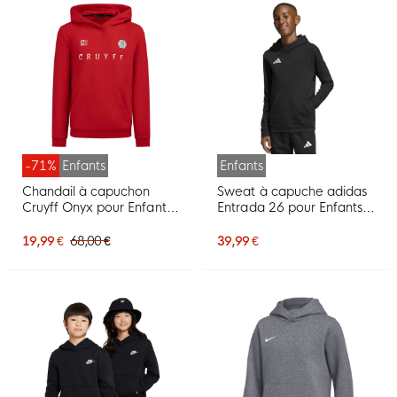
-71%
Enfants
Enfants
Chandail à capuchon
Sweat à capuche adidas
Cruyff Onyx pour Enfants,
Entrada 26 pour Enfants,
rouge
noir et blanc
19,99 €
68,00 €
39,99 €