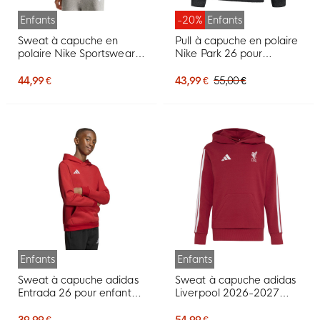
Enfants
-20%
Enfants
Sweat à capuche en
Pull à capuche en polaire
polaire Nike Sportswear
Nike Park 26 pour
Club pour Enfants, beige
Enfants, noir et blanc
et blanc
44,99 €
43,99 €
55,00 €
Enfants
Enfants
Sweat à capuche adidas
Sweat à capuche adidas
Entrada 26 pour enfants,
Liverpool 2026-2027
rouge et blanc
pour enfants, rouge et
blanc
39,99 €
54,99 €