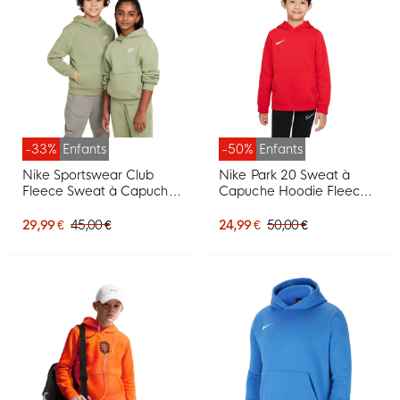
-33%
Enfants
-50%
Enfants
Nike Sportswear Club
Nike Park 20 Sweat à
Fleece Sweat à Capuche
Capuche Hoodie Fleece
Enfants Vert Clair Blanc
Enfants Rouge
29,99 €
45,00 €
24,99 €
50,00 €