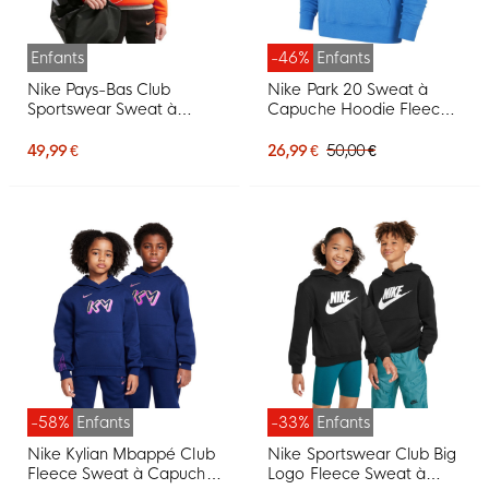
Enfants
-46%
Enfants
Nike Pays-Bas Club
Nike Park 20 Sweat à
Sportswear Sweat à
Capuche Hoodie Fleece
Capuche 2026-2028
Enfants Bleu Royal
Enfants Orange Noir
49,99 €
26,99 €
50,00 €
-58%
Enfants
-33%
Enfants
Nike Kylian Mbappé Club
Nike Sportswear Club Big
Fleece Sweat à Capuche
Logo Fleece Sweat à