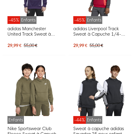
-45%
Enfants
-45%
Enfants
adidas Manchester
adidas Liverpool Track
United Track Sweat à
Sweat à Capuche 1/4-
Capuche 2025-2026
Zip 2025-2026 Enfants
Enfants Mauve Blanc
Rouge Gris Argenté
29,99 €
55,00 €
29,99 €
55,00 €
Enfants
-44%
Enfants
Nike Sportswear Club
Sweat à capuche adidas
Fleece Sweat à Capuche
Squadra 25 pour enfants,