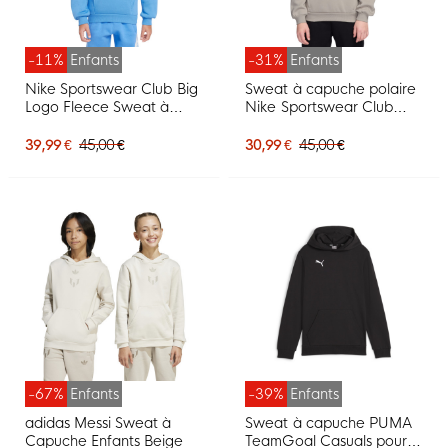
-11%
Enfants
-31%
Enfants
Nike Sportswear Club Big
Sweat à capuche polaire
Logo Fleece Sweat à
Nike Sportswear Club
Capuche Enfants Bleu
pour Enfants Marron Clair
Blanc
Blanc
39,99 €
45,00 €
30,99 €
45,00 €
-67%
Enfants
-39%
Enfants
adidas Messi Sweat à
Sweat à capuche PUMA
Capuche Enfants Beige
TeamGoal Casuals pour