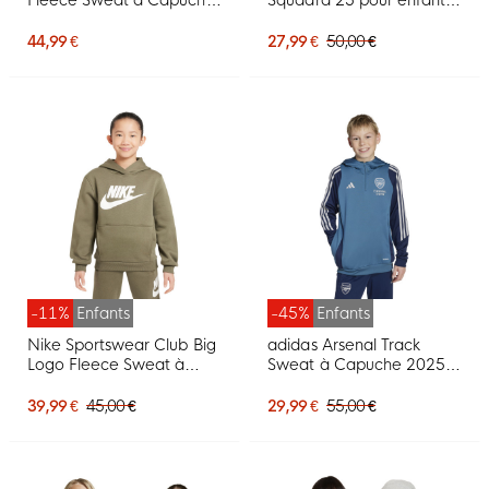
Enfants Vert Olive Blanc
noir et blanc
44,99 €
27,99 €
50,00 €
-11%
Enfants
-45%
Enfants
Nike Sportswear Club Big
adidas Arsenal Track
Logo Fleece Sweat à
Sweat à Capuche 2025-
Capuche Enfants Vert
2026 Enfants Bleu Bleu
Olive Blanc
Foncé Blanc
39,99 €
45,00 €
29,99 €
55,00 €