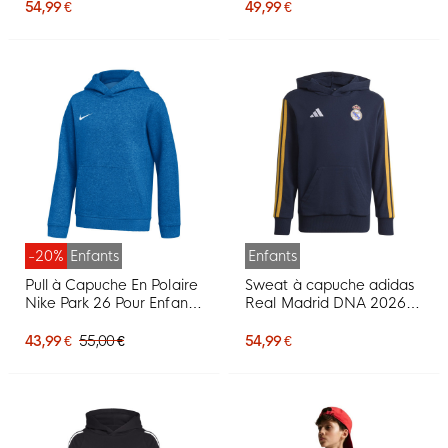
rouge, blanc
pour Enfants, noir et bleu
54,99 €
49,99 €
foncé
-20%
Enfants
Enfants
Pull à Capuche En Polaire
Sweat à capuche adidas
Nike Park 26 Pour Enfants,
Real Madrid DNA 2026-
Bleu Et Blanc
2027 pour Enfants, bleu
foncé, orange, blanc
43,99 €
55,00 €
54,99 €