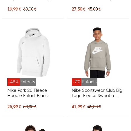
enfants, noir et blanc
19,99 €
60,00 €
27,50 €
45,00 €
-48%
Enfants
-7%
Enfants
Nike Park 20 Fleece
Nike Sportswear Club Big
Hoodie Enfant Blanc
Logo Fleece Sweat à
Capuche Enfants Gris
Blanc
25,99 €
50,00 €
41,99 €
45,00 €