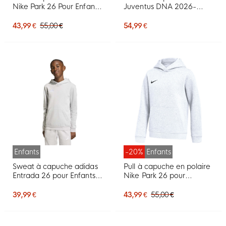
Nike Park 26 Pour Enfants,
Juventus DNA 2026-
Bleu Foncé, Blanc
2027 pour Enfants, noir et
blanc
43,99 €
55,00 €
54,99 €
Enfants
-20%
Enfants
Sweat à capuche adidas
Pull à capuche en polaire
Entrada 26 pour Enfants,
Nike Park 26 pour
gris et blanc
enfants, blanc et noir
39,99 €
43,99 €
55,00 €