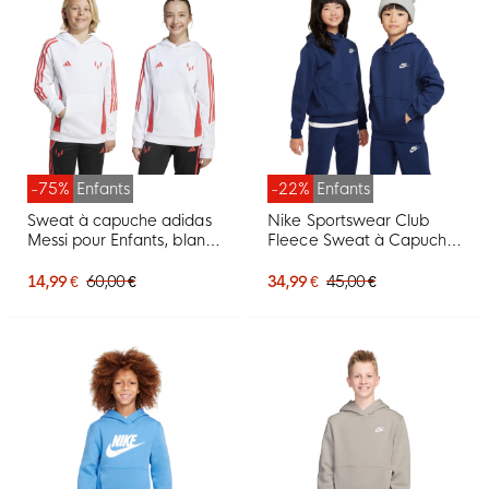
-75%
Enfants
-22%
Enfants
Sweat à capuche adidas
Nike Sportswear Club
Messi pour Enfants, blanc
Fleece Sweat à Capuche
et rouge
Enfants Bleu Foncé Blanc
14,99 €
60,00 €
34,99 €
45,00 €