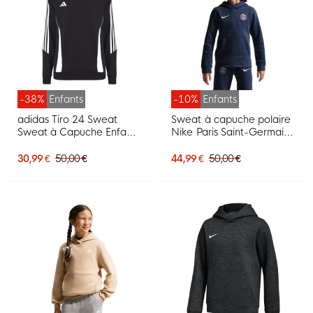
-38%
Enfants
-10%
Enfants
adidas Tiro 24 Sweat
Sweat à capuche polaire
Sweat à Capuche Enfants
Nike Paris Saint-Germain
Noir Blanc
Club 2026-2027 pour
Enfants, bleu foncé et
30,99 €
50,00 €
44,99 €
50,00 €
blanc