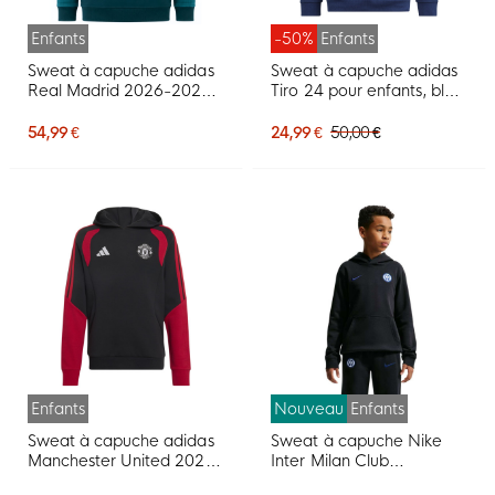
Enfants
-50%
Enfants
Sweat à capuche adidas
Sweat à capuche adidas
Real Madrid 2026-2027
Tiro 24 pour enfants, bleu
pour Enfants, vert foncé,
foncé et blanc
rose, blanc
54,99 €
24,99 €
50,00 €
Enfants
Nouveau
Enfants
Sweat à capuche adidas
Sweat à capuche Nike
Manchester United 2026-
Inter Milan Club
2027 pour Enfants, noir,
Sportswear 2026-2027