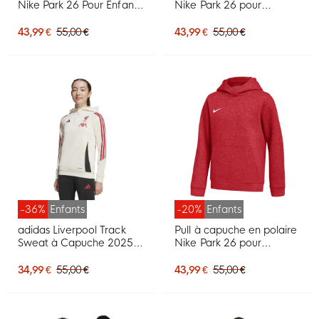
Nike Park 26 Pour Enfants,
Nike Park 26 pour
Vert Foncé, Blanc
Enfants, jaune et noir
43,99 €
55,00 €
43,99 €
55,00 €
-36%
Enfants
-20%
Enfants
adidas Liverpool Track
Pull à capuche en polaire
Sweat à Capuche 2025-
Nike Park 26 pour
2026 Enfants Blanc
Enfants, rouge et blanc
Rouge Noir
34,99 €
55,00 €
43,99 €
55,00 €