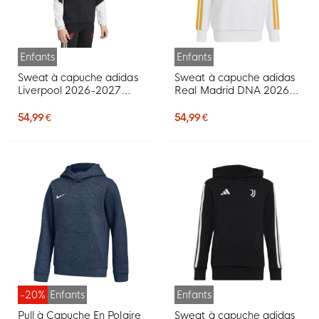
Enfants
Enfants
Sweat à capuche adidas
Sweat à capuche adidas
Liverpool 2026-2027
Real Madrid DNA 2026-
pour Enfants, noir, blanc,
2027 pour Enfants, blanc,
rouge
orange, bleu foncé
54,99 €
54,99 €
-20%
Enfants
Enfants
Pull à Capuche En Polaire
Sweat à capuche adidas