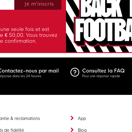
Je m’inscris
une seule fois et est
de € 50,00. Vous trouvez
de confirmation.
Contactez-nous par mail
Consultez la FAQ
éponse dans les 24 heures
Pour une réponse rapide
ntie & réclamations
App
ts de fidélité
Blog