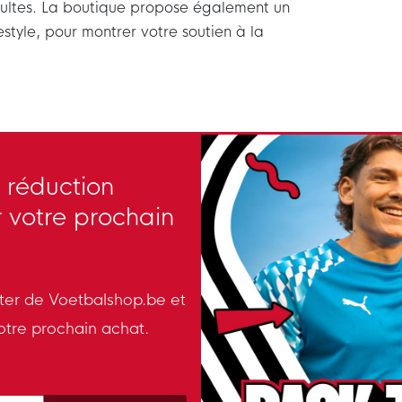
dultes. La boutique propose également un
estyle, pour montrer votre soutien à la
 réduction
 votre prochain
tter de Voetbalshop.be et
otre prochain achat.
 policy to subscribe to our newsletter.