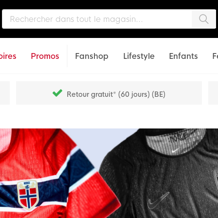
Che
ires
Promos
Fanshop
Lifestyle
Enfants
F
Retour gratuit* (60 jours) (BE)