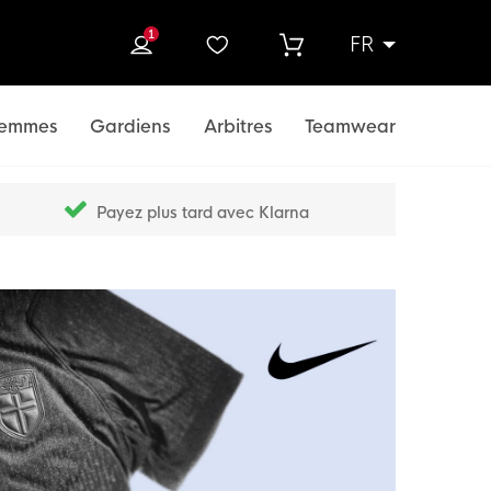
1
FR
rcher
emmes
Gardiens
Arbitres
Teamwear
Payez plus tard avec Klarna