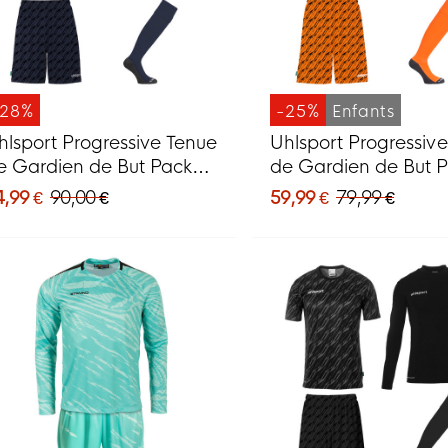
-28%
-25%
Enfants
hlsport Progressive Tenue
Uhlsport Progressiv
e Gardien de But Pack
de Gardien de But 
leu Foncé
Enfants Orange
4,99 €
90,00 €
59,99 €
79,99 €