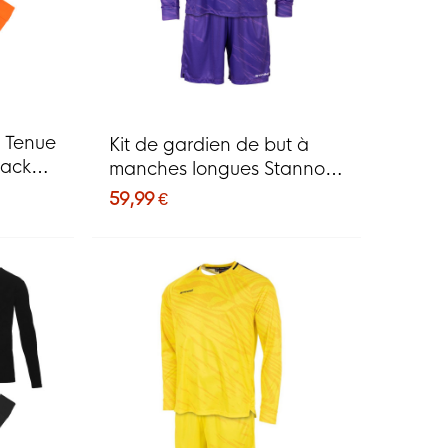
e Tenue
Kit de gardien de but à
Pack
manches longues Stanno
Trick violet
59,99 €