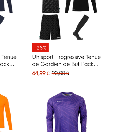
-28%
e Tenue
Uhlsport Progressive Tenue
Pack
de Gardien de But Pack
Noir
64,99 €
90,00 €