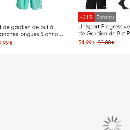
-31%
Enfants
Uhlsport Progressiv
it de gardien de but à
de Gardien de But 
anches longues Stanno
Enfants Noir
ick bleu
54,99 €
80,00 €
9,99 €