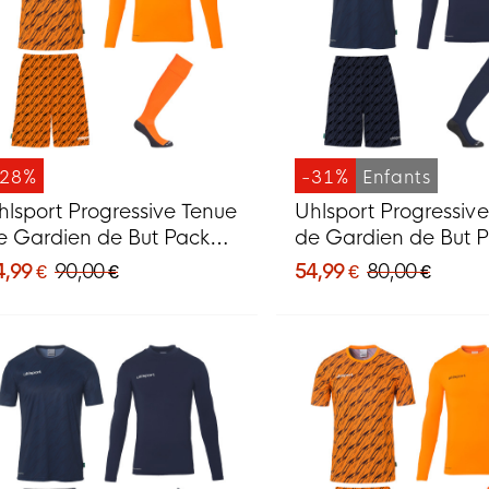
-28%
-31%
Enfants
hlsport Progressive Tenue
Uhlsport Progressiv
e Gardien de But Pack
de Gardien de But 
range
Enfants Bleu Foncé
4,99 €
90,00 €
54,99 €
80,00 €