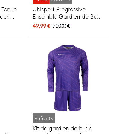
e Tenue
Uhlsport Progressive
Pack
Ensemble Gardien de But
Manches Longues Enfants
49,99 €
70,00 €
Orange Noir
Enfants
Kit de gardien de but à