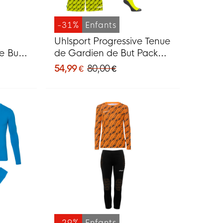
-31%
Enfants
Uhlsport Progressive Tenue
e But
de Gardien de But Pack
fants
Enfants Jaune Vif
54,99 €
80,00 €
-29%
Enfants