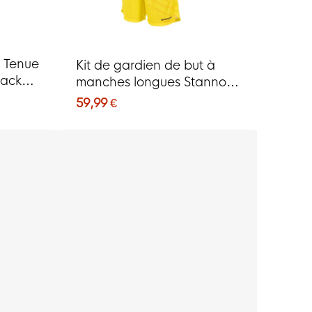
e Tenue
Kit de gardien de but à
Pack
manches longues Stanno
Trick jaune
59,99 €