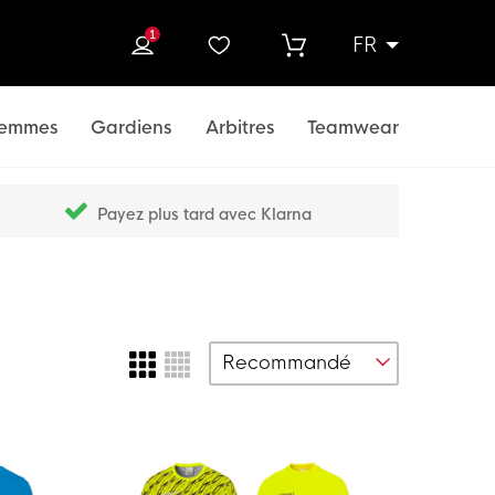
1
FR
rcher
emmes
Gardiens
Arbitres
Teamwear
Payez plus tard avec Klarna