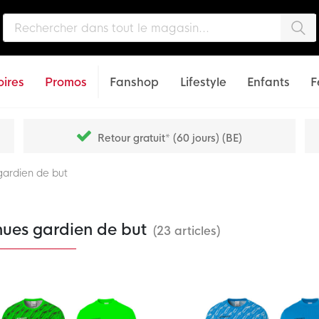
Che
ires
Promos
Fanshop
Lifestyle
Enfants
F
Retour gratuit* (60 jours) (BE)
gardien de but
nues gardien de but
(23 articles)