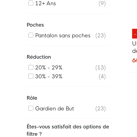
12+ Ans
9
Poches
Pantalon sans poches
23
U
d
Réduction
B
6
20% - 29%
13
30% - 39%
4
Rôle
Gardien de But
23
Êtes-vous satisfait des options de
filtre ?