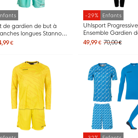
nfants
-29%
Enfants
Uhlsport Progressive
it de gardien de but à
Ensemble Gardien d
anches longues Stanno
Manches Longues En
rick pour enfants, bleu
49,99 €
70,00 €
4,99 €
Jaune Noir
nfants
-32%
Enfants