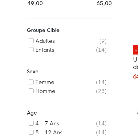
49,00
65,00
Groupe Cible
Adultes
9
Enfants
14
U
d
Sexe
O
6
Femme
14
Homme
23
Âge
4 - 7 Ans
14
8 - 12 Ans
14