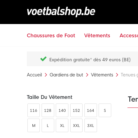
Chaussures de Foot
Vêtements
Accesso
Expédition gratuite* dès 49 euros (BE)
Accueil
Gardiens de but
Vêtements
Tenues 
Taille Du Vêtement
Te
116
128
140
152
164
S
M
L
XL
XXL
3XL