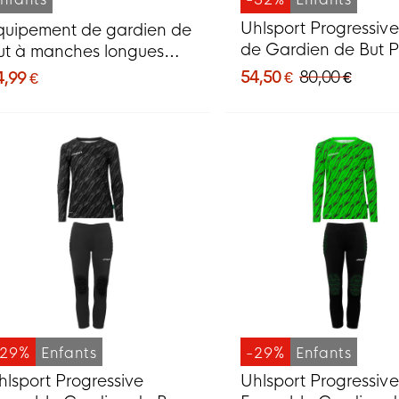
Uhlsport Progressiv
quipement de gardien de
de Gardien de But 
ut à manches longues
Enfants Bleu
tanno Trick pour enfants,
54,50 €
80,00 €
4,99 €
aune
-29%
Enfants
-29%
Enfants
hlsport Progressive
Uhlsport Progressive