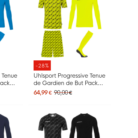
-28%
e Tenue
Uhlsport Progressive Tenue
Pack
de Gardien de But Pack
Jaune Vif
64,99 €
90,00 €