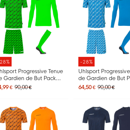
-28%
-28%
hlsport Progressive Tenue
Uhlsport Progressiv
e Gardien de But Pack
de Gardien de But 
ert
Bleu
4,99 €
90,00 €
64,50 €
90,00 €