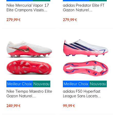
Nike Mercurial Vapor 17
adidas Predator Elite FT
Elite Crampons Vissés
Gazon Naturel
Chaussures de Foot (SG)
Chaussures de Foot (FG)
Rouge Vif Noir Doré
Blanc Noir Rose
279,99 €
279,99 €
Meilleur Choix
Nouveau
Meilleur Choix
Nouveau
Nike Tiempo Maestro Elite
adidas F50 Hyperfast
Gazon Naturel
League Sans Lacets
Chaussures de Foot (FG)
Gazon Naturel
Blanc Rouge Vif Doré
Chaussures de Foot (FG)
249,99 €
99,99 €
Blanc Mauve Rose