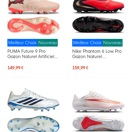
Meilleur Choix
Nouveau
Meilleur Choix
Nouveau
PUMA Future 9 Pro
Nike Phantom 6 Low Pro
Gazon Naturel Artificiel
Gazon Naturel
Chaussures de Foot (MG)
Chaussures de Foot (FG)
Blanc Cassé Noir Rose
Noir Rouge Vif Doré
149,99 €
159,99 €