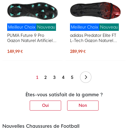
Meilleur Choix
Nouveau
Meilleur Choix
Nouveau
PUMA Future 9 Pro
adidas Predator Elite FT
Gazon Naturel Artificiel
L-Tech Gazon Naturel
Chaussures de Foot (MG)
Chaussures de Foot (FG)
Noir Intense Mint Blanc
Noir Noir Rouge
149,99 €
289,99 €
Suivant
1
2
3
4
5
Êtes-vous satisfait de la gamme ?
Oui
Non
Nouvelles Chaussures de Football