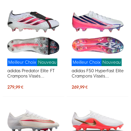
Meilleur Choix
Nouveau
Meilleur Choix
Nouveau
adidas Predator Elite FT
adidas F50 Hyperfast Elite
Crampons Vissés
Crampons Vissés
Chaussures de Foot (SG)
Chaussures de Foot (SG)
Blanc Noir Rose
Blanc Mauve Rose
279,99 €
269,99 €