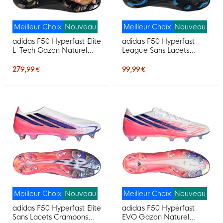
Meilleur Choix
Nouveau
Meilleur Choix
Nouveau
adidas F50 Hyperfast Elite
adidas F50 Hyperfast
L-Tech Gazon Naturel
League Sans Lacets
Chaussures de Foot (FG)
Gazon Naturel
Noir Blanc Orange
Chaussures de Foot (FG)
279,99 €
99,99 €
Noir Noir Bleu
Meilleur Choix
Nouveau
Meilleur Choix
Nouveau
adidas F50 Hyperfast Elite
adidas F50 Hyperfast
Sans Lacets Crampons
EVO Gazon Naturel