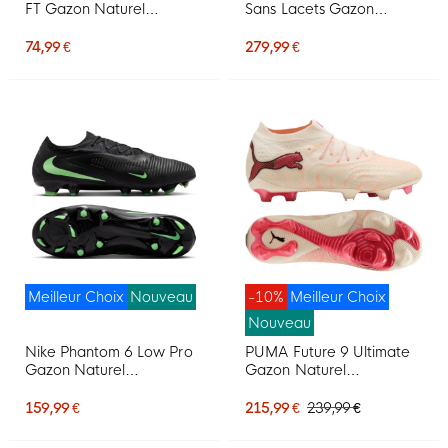
FT Gazon Naturel
Sans Lacets Gazon
Chaussures de Foot (FG)
Artificiel Chaussures de
Enfants Blanc Noir Rose
Foot (AG) Blanc Mauve
74,99 €
279,99 €
Rose
Meilleur Choix
Nouveau
-10%
Meilleur Choix
Nouveau
Nike Phantom 6 Low Pro
PUMA Future 9 Ultimate
Gazon Naturel
Gazon Naturel
Chaussures de Foot (FG)
Chaussures de Foot (FG)
Noir Vert Vif
Blanc Cassé Noir Rose
159,99 €
215,99 €
239,99 €