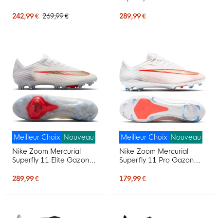
Chaussures de Foot (FG)
Naturel Chaussures de
Blanc Mauve Rose
Foot (FG) Blanc Rouge Vif
242,99 €
269,99 €
289,99 €
Doré
Meilleur Choix
Nouveau
Meilleur Choix
Nouveau
Nike Zoom Mercurial
Nike Zoom Mercurial
Superfly 11 Elite Gazon
Superfly 11 Pro Gazon
Artificiel Chaussures de
Naturel Chaussures de
Foot (AG) Blanc Rouge
Foot (FG) Blanc Rouge Vif
289,99 €
179,99 €
Vif Doré
Doré