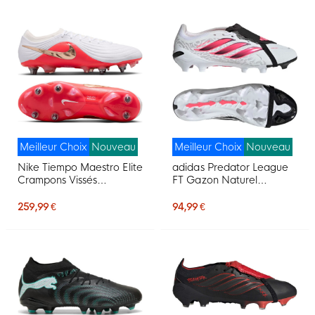
Meilleur Choix
Nouveau
Meilleur Choix
Nouveau
Nike Tiempo Maestro Elite
adidas Predator League
Crampons Vissés
FT Gazon Naturel
Chaussures de Foot (SG)
Chaussures de Foot (FG)
Blanc Rouge Vif Doré
Blanc Noir Rose
259,99 €
94,99 €