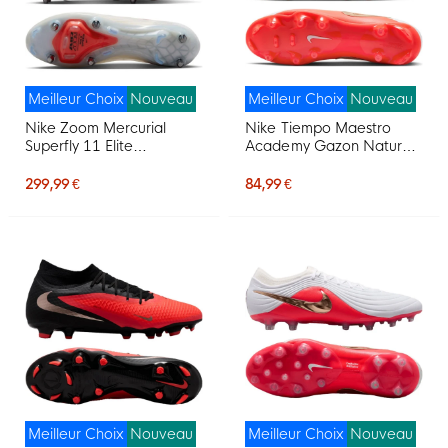
Meilleur Choix
Nouveau
Meilleur Choix
Nouveau
Nike Zoom Mercurial
Nike Tiempo Maestro
Superfly 11 Elite
Academy Gazon Naturel
Crampons Vissés
Artificiel Chaussures de
Chaussures de Foot (SG)
Foot (MG) Blanc Rouge
299,99 €
84,99 €
Blanc Rouge Vif Doré
Vif Doré
Meilleur Choix
Nouveau
Meilleur Choix
Nouveau