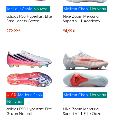
Meilleur Choix
Nouveau
Meilleur Choix
Nouveau
adidas F50 Hyperfast Elite
Nike Zoom Mercurial
Sans Lacets Gazon
Superfly 11 Academy
Naturel Chaussures de
Gazon Naturel Artificiel
Foot (FG) Blanc Mauve
Chaussures de Foot (MG)
279,99 €
94,99 €
Rose
Blanc Rouge Vif Doré
-10%
Meilleur Choix
Meilleur Choix
Nouveau
Nouveau
adidas F50 Hyperfast Elite
Nike Zoom Mercurial
Gazon Naturel
Superfly 11 Elite Gazon