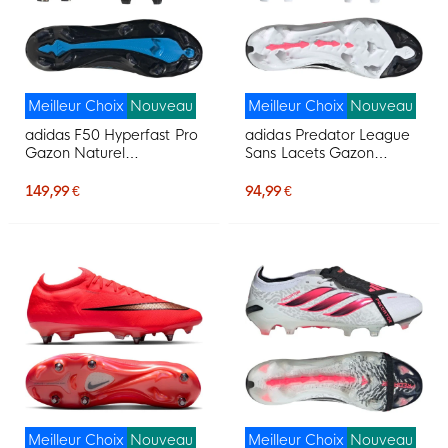
Meilleur Choix
Nouveau
Meilleur Choix
Nouveau
adidas F50 Hyperfast Pro
adidas Predator League
Gazon Naturel
Sans Lacets Gazon
Chaussures de Foot (FG)
Naturel Chaussures de
Noir Noir Bleu
Foot (FG) Blanc Noir Rose
149,99 €
94,99 €
Meilleur Choix
Nouveau
Meilleur Choix
Nouveau