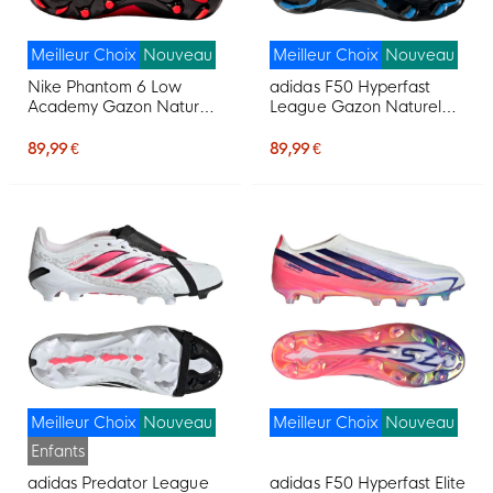
Meilleur Choix
Nouveau
Meilleur Choix
Nouveau
Nike Phantom 6 Low
adidas F50 Hyperfast
Academy Gazon Naturel
League Gazon Naturel
Artificiel Chaussures de
Chaussures de Foot (FG)
Foot (MG) Noir Rouge Vif
Noir Noir Bleu
89,99 €
89,99 €
Doré
Meilleur Choix
Nouveau
Meilleur Choix
Nouveau
Enfants
adidas Predator League
adidas F50 Hyperfast Elite