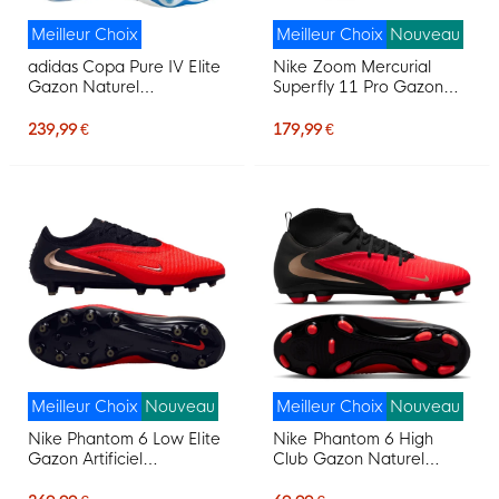
Meilleur Choix
Meilleur Choix
Nouveau
adidas Copa Pure IV Elite
Nike Zoom Mercurial
Gazon Naturel
Superfly 11 Pro Gazon
Chaussures de Foot (FG)
Artificiel Chaussures de
Blanc Bleu Bleu Foncé
Foot (AG) Blanc Rouge
239,99 €
179,99 €
Vif Doré
Meilleur Choix
Nouveau
Meilleur Choix
Nouveau
Nike Phantom 6 Low Elite
Nike Phantom 6 High
Gazon Artificiel
Club Gazon Naturel
Chaussures de Foot (AG)
Artificiel Chaussures de