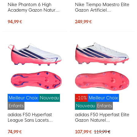
Nike Phantom 6 High
Nike Tiempo Maestro Elite
Academy Gazon Naturel
Gazon Artificiel
Artificiel Chaussures de
Chaussures de Foot (AG)
Foot (MG) Noir Rouge Vif
Blanc Rouge Vif Doré
94,99 €
249,99 €
Doré
Meilleur Choix
Nouveau
-10%
Meilleur Choix
Enfants
Nouveau
Enfants
adidas F50 Hyperfast
adidas F50 Hyperfast Elite
League Sans Lacets
Gazon Naturel
Gazon Naturel
Chaussures de Foot (FG)
Chaussures de Foot (FG)
Enfants Blanc Mauve
74,99 €
107,99 €
119,99 €
Enfants Blanc Mauve
Rose