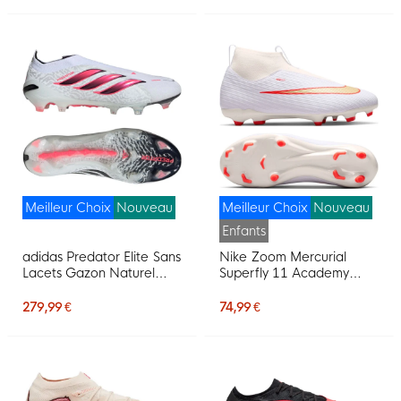
Rose
Meilleur Choix
Nouveau
Meilleur Choix
Nouveau
Enfants
adidas Predator Elite Sans
Nike Zoom Mercurial
Lacets Gazon Naturel
Superfly 11 Academy
Chaussures de Foot (FG)
Gazon Naturel Artificiel
Blanc Noir Rose
Chaussures de Foot (MG)
279,99 €
74,99 €
Enfants Blanc Rouge Vif
Doré