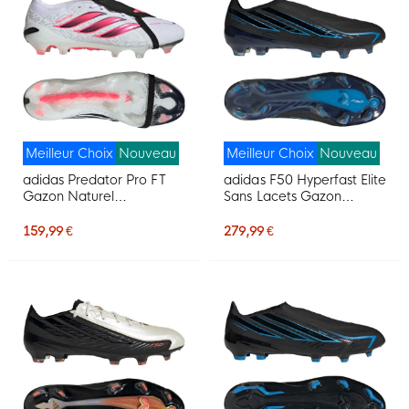
Meilleur Choix
Nouveau
Meilleur Choix
Nouveau
adidas Predator Pro FT
adidas F50 Hyperfast Elite
Gazon Naturel
Sans Lacets Gazon
Chaussures de Foot (FG)
Naturel Chaussures de
Blanc Noir Rose
Foot (FG) Noir Noir Bleu
159,99 €
279,99 €