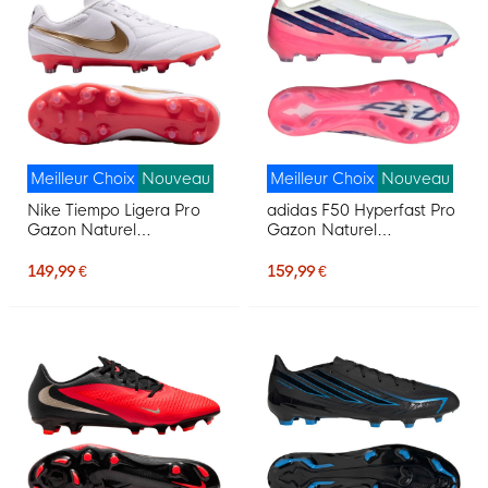
Meilleur Choix
Nouveau
Meilleur Choix
Nouveau
Nike Tiempo Ligera Pro
adidas F50 Hyperfast Pro
Gazon Naturel
Gazon Naturel
Chaussures de Foot (FG)
Chaussures de Foot (FG)
Blanc Doré Rouge Vif
Blanc Mauve Rose
149,99 €
159,99 €