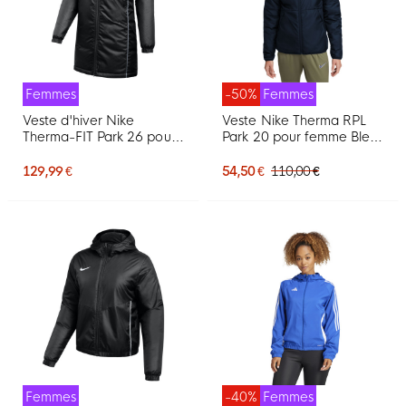
Femmes
-50%
Femmes
Veste d'hiver Nike
Veste Nike Therma RPL
Therma-FIT Park 26 pour
Park 20 pour femme Bleu
Femmes, noir et blanc
foncé
129,99 €
54,50 €
110,00 €
Femmes
-40%
Femmes