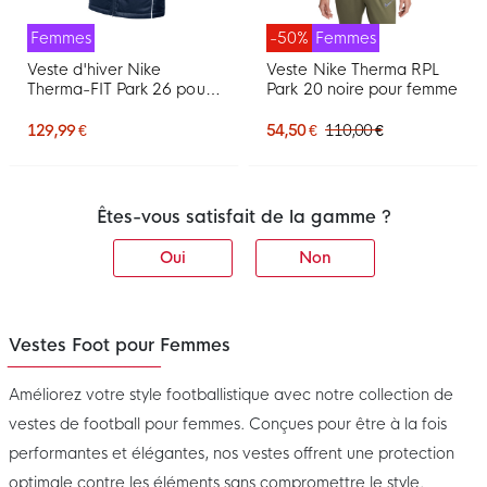
Femmes
-50%
Femmes
Veste d'hiver Nike
Veste Nike Therma RPL
Therma-FIT Park 26 pour
Park 20 noire pour femme
Femmes, bleu foncé et
blanc
129,99 €
54,50 €
110,00 €
Êtes-vous satisfait de la gamme ?
Oui
Non
Vestes Foot pour Femmes
Améliorez votre style footballistique avec notre collection de
vestes de football pour femmes. Conçues pour être à la fois
performantes et élégantes, nos vestes offrent une protection
optimale contre les éléments sans compromettre le style.