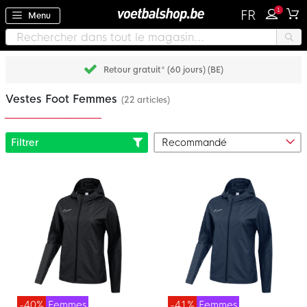
1
FR
Menu
Retour gratuit* (60 jours) (BE)
Vestes Foot Femmes
(22 articles)
Filtrer
-40%
Femmes
-41%
Femmes