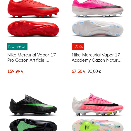
Nouveau
-25%
Nike Mercurial Vapor 17
Nike Mercurial Vapor 17
Pro Gazon Artificiel
Academy Gazon Naturel
Chaussures de Foot (AG)
Gazon Artificiel
Rouge Vif Noir Doré
Chaussures de Foot (MG)
159,99 €
67,50 €
90,00 €
Rose Vif Noir