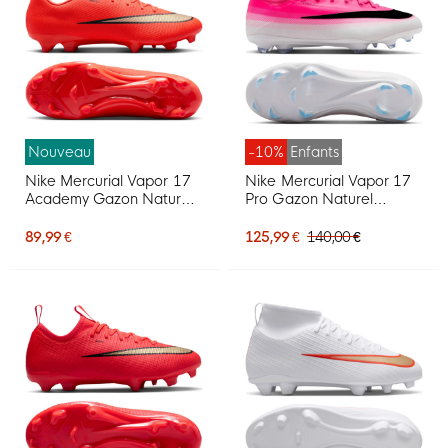
Nouveau
-10%
Enfants
Nike Mercurial Vapor 17
Nike Mercurial Vapor 17
Academy Gazon Naturel
Pro Gazon Naturel
Gazon Artificiel
Chaussures de Foot (FG)
Chaussures de Foot (MG)
Enfants Rose Vif Blanc
89,99 €
125,99 €
140,00 €
Rouge Vif Noir Doré
Noir