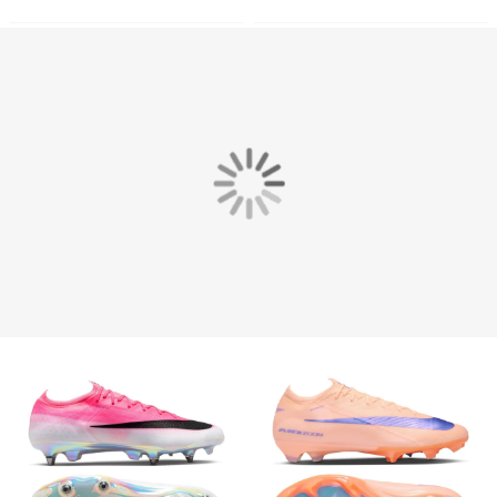
Enfants Blanc Rouge Vif
Noir Vert Vif Gris Argenté
Doré