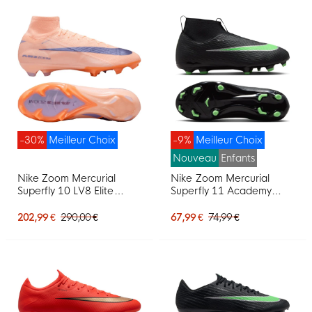
-30%
Meilleur Choix
-9%
Meilleur Choix
Nouveau
Enfants
Nike Zoom Mercurial
Nike Zoom Mercurial
Superfly 10 LV8 Elite
Superfly 11 Academy
Gazon Naturel
Gazon Naturel Artificiel
Chaussures de Foot (FG)
Chaussures de Foot (MG)
202,99 €
290,00 €
67,99 €
74,99 €
Rose Saumon Bleu Foncé
Enfants Noir Vert Vif Gris
Mauve
Argenté