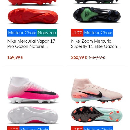
Meilleur Choix
Nouveau
-10%
Meilleur Choix
Nike Mercurial Vapor 17
Nike Zoom Mercurial
Pro Gazon Naturel
Superfly 11 Elite Gazon
Chaussures de Foot (FG)
Artificiel Chaussures de
Rouge Vif Noir Doré
Foot (AG) Noir Vert Vif
159,99 €
260,99 €
289,99 €
Gris Argenté
-40%
Meilleur Choix
-35%
Meilleur Choix