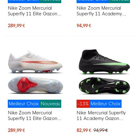
Nike Zoom Mercurial
Nike Zoom Mercurial
Superfly 11 Elite Gazon
Superfly 11 Academy
Naturel Chaussures de
Gazon Naturel Artificiel
Foot (FG) Blanc Rouge Vif
Chaussures de Foot (MG)
289,99 €
94,99 €
Doré
Blanc Rouge Vif Doré
Meilleur Choix
Nouveau
-13%
Meilleur Choix
Nike Zoom Mercurial
Nike Mercurial Superfly
Superfly 11 Elite Gazon
11 Academy Gazon
Artificiel Chaussures de
Naturel Artificiel
Foot (AG) Blanc Rouge
Chaussures de Foot (MG)
289,99 €
82,99 €
94,99 €
Vif Doré
Noir Vert Vif Gris Argenté