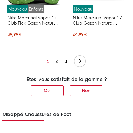
Nouveau
Enfants
Nouveau
Nike Mercurial Vapor 17
Nike Mercurial Vapor 17
Club Flex Gazon Naturel
Club Gazon Naturel
Gazon Artificiel
Gazon Artificiel
Chaussures de Foot (MG)
Chaussures de Foot (MG)
39,99 €
64,99 €
Enfants Noir Vert Vif Gris
Rouge Vif Noir Doré
Argenté
Suivant
1
2
3
Êtes-vous satisfait de la gamme ?
Oui
Non
Mbappé Chaussures de Foot