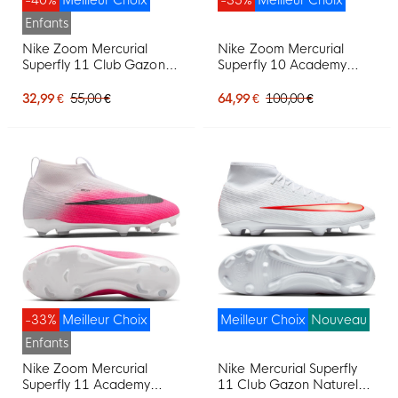
Enfants
Nike Zoom Mercurial
Nike Zoom Mercurial
Superfly 11 Club Gazon
Superfly 10 Academy
Naturel Artificiel
Gazon Naturel Artificiel
Chaussures de Foot (MG)
Chaussures de Foot (MG)
32,99 €
55,00 €
64,99 €
100,00 €
Enfants Rose Vif Blanc
Rose Bleu Turquoise
Noir
-33%
Meilleur Choix
Meilleur Choix
Nouveau
Enfants
Nike Zoom Mercurial
Nike Mercurial Superfly
Superfly 11 Academy
11 Club Gazon Naturel