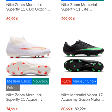
Nike Zoom Mercurial
Nike Zoom Mercurial
Superfly 11 Club Gazon
Superfly 11 Elite
Naturel Artificiel
Crampons Vissés
Chaussures de Foot (MG)
Chaussures de Foot (SG)
69,99 €
299,99 €
Noir Vert Vif Gris Argenté
Blanc Rouge Vif Doré
Meilleur Choix
Nouveau
-10%
Meilleur Choix
Enfants
Nike Zoom Mercurial
Nike Mercurial Vapor 17
Superfly 11 Academy
Academy Gazon Naturel
Gazon Naturel Artificiel
Gazon Artificiel
Chaussures de Foot (MG)
Chaussures de Foot (MG)
74,99 €
80,99 €
89,99 €