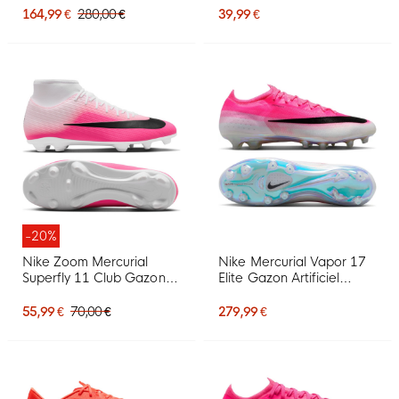
Foot (FG) Bordeaux
Foot en Salle (MG)
164,99 €
280,00 €
39,99 €
Argenté Orange
Enfants Rouge Vif Noir
Doré
-20%
Nike Zoom Mercurial
Nike Mercurial Vapor 17
Superfly 11 Club Gazon
Elite Gazon Artificiel
Naturel Artificiel
Chaussures de Foot (AG)
Chaussures de Foot (MG)
Rose Vif Blanc Noir
55,99 €
70,00 €
279,99 €
Rose Vif Blanc Noir