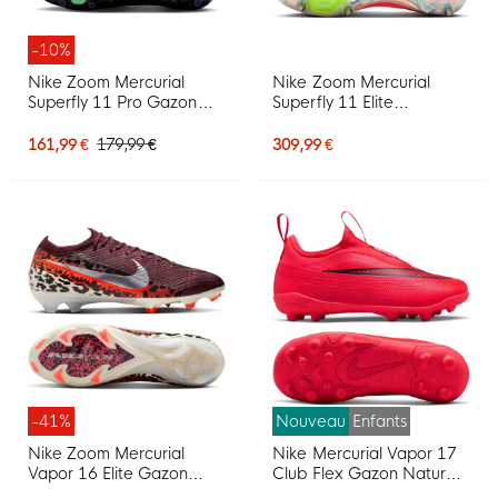
-10%
Nike Zoom Mercurial
Nike Zoom Mercurial
Superfly 11 Pro Gazon
Superfly 11 Elite
Artificiel Chaussures de
Crampons Vissés
Foot (AG) Noir Vert Vif
Chaussures de Foot (SG)
161,99 €
179,99 €
309,99 €
Gris Argenté
Rose Vif Blanc Noir
-41%
Nouveau
Enfants
Nike Zoom Mercurial
Nike Mercurial Vapor 17
Vapor 16 Elite Gazon
Club Flex Gazon Naturel
Naturel Chaussures de
Artificiel Chaussures de