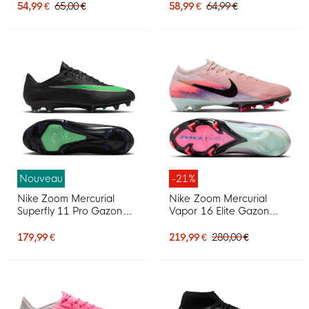
Chaussures de Foot (MG)
Chaussures de Foot (MG)
54,99 €
65,00 €
58,99 €
64,99 €
Rose Vif Blanc Noir
Enfants Noir Vert Vif Gris
Argenté
Nouveau
-21%
Nike Zoom Mercurial
Nike Zoom Mercurial
Superfly 11 Pro Gazon
Vapor 16 Elite Gazon
Naturel Chaussures de
Naturel Chaussures de
Foot (FG) Noir Vert Vif
Foot (FG) Rose Bleu
179,99 €
219,99 €
280,00 €
Gris Argenté
Turquoise