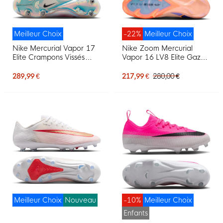
Meilleur Choix
-22%
Meilleur Choix
Nike Mercurial Vapor 17
Nike Zoom Mercurial
Elite Crampons Vissés
Vapor 16 LV8 Elite Gazon
Chaussures de Foot (SG)
Naturel Chaussures de
Rose Vif Blanc Noir
Foot (FG) Rose Saumon
289,99 €
217,99 €
280,00 €
Bleu Foncé Mauve
Meilleur Choix
Nouveau
-10%
Meilleur Choix
Enfants