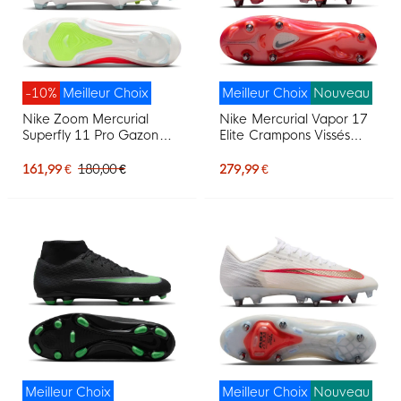
-10%
Meilleur Choix
Meilleur Choix
Nouveau
Nike Zoom Mercurial
Nike Mercurial Vapor 17
Superfly 11 Pro Gazon
Elite Crampons Vissés
Naturel Chaussures de
Chaussures de Foot (SG)
Foot (FG) Rose Vif Blanc
Rouge Vif Noir Doré
161,99 €
180,00 €
279,99 €
Noir
Meilleur Choix
Meilleur Choix
Nouveau