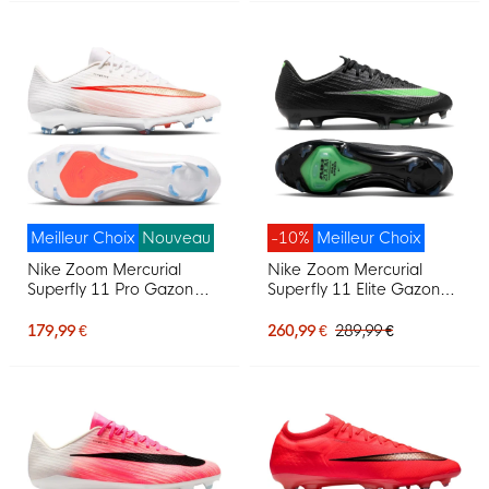
Meilleur Choix
Nouveau
-10%
Meilleur Choix
Nike Zoom Mercurial
Nike Zoom Mercurial
Superfly 11 Pro Gazon
Superfly 11 Elite Gazon
Naturel Chaussures de
Naturel Chaussures de
Foot (FG) Blanc Rouge Vif
Foot (FG) Noir Vert Vif
179,99 €
260,99 €
289,99 €
Doré
Gris Argenté