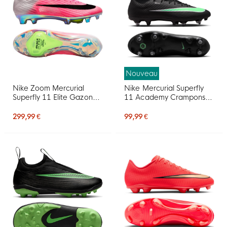
Nouveau
Nike Zoom Mercurial
Nike Mercurial Superfly
Superfly 11 Elite Gazon
11 Academy Crampons
Naturel Chaussures de
Vissés Chaussures de Foot
Foot (FG) Rose Vif Blanc
(SG) Anti-Clog Noir Vert
299,99 €
99,99 €
Noir
Vif Gris Argenté