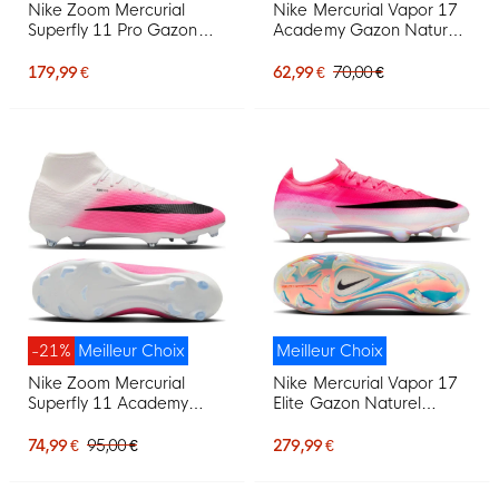
Nike Zoom Mercurial
Nike Mercurial Vapor 17
Superfly 11 Pro Gazon
Academy Gazon Naturel
Artificiel Chaussures de
Gazon Artificiel
Foot (AG) Blanc Rouge
Chaussures de Foot (MG)
179,99 €
62,99 €
70,00 €
Vif Doré
Enfants Rose Vif Noir
-21%
Meilleur Choix
Meilleur Choix
Nike Zoom Mercurial
Nike Mercurial Vapor 17
Superfly 11 Academy
Elite Gazon Naturel
Gazon Naturel Artificiel
Chaussures de Foot (FG)
Chaussures de Foot (MG)
Rose Vif Blanc Noir
74,99 €
95,00 €
279,99 €
Rose Vif Blanc Noir