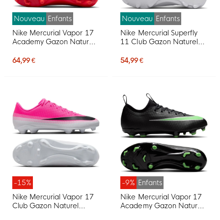
Nouveau
Enfants
Nouveau
Enfants
Nike Mercurial Vapor 17
Nike Mercurial Superfly
Academy Gazon Naturel
11 Club Gazon Naturel
Gazon Artificiel
Artificiel Chaussures de
Chaussures de Foot (MG)
Foot (MG) Enfants Blanc
64,99 €
54,99 €
Enfants Rouge Vif Noir
Rouge Vif Doré
Doré
-15%
-9%
Enfants
Nike Mercurial Vapor 17
Nike Mercurial Vapor 17
Club Gazon Naturel
Academy Gazon Naturel
Gazon Artificiel
Gazon Artificiel