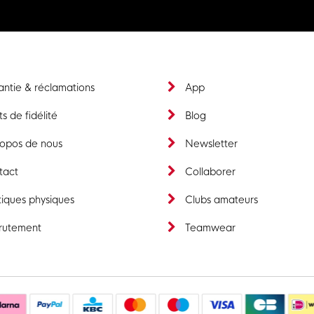
ntie & réclamations
App
ts de fidélité
Blog
ropos de nous
Newsletter
tact
Collaborer
iques physiques
Clubs amateurs
rutement
Teamwear