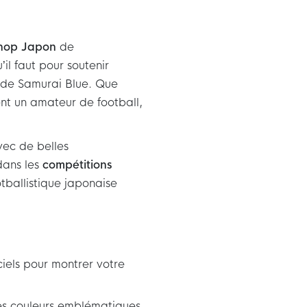
hop Japon
de
il faut pour soutenir
 de Samurai Blue. Que
ent un amateur de football,
vec de belles
dans les
compétitions
otballistique japonaise
ciels pour montrer votre
ses couleurs emblématiques