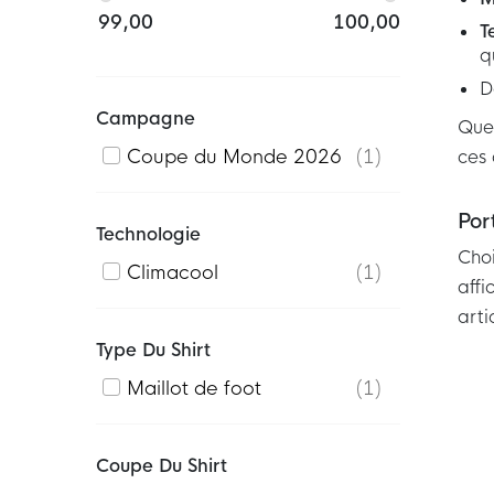
99,00
100,00
T
q
D
Campagne
Que 
ces 
Coupe du Monde 2026
1
Por
Technologie
Choi
Climacool
1
affi
arti
Type Du Shirt
Maillot de foot
1
Coupe Du Shirt