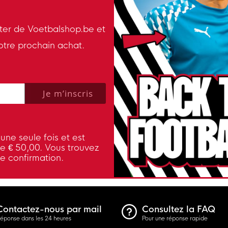
tter de Voetbalshop.be et
otre prochain achat.
 policy to subscribe to our newsletter.
Je m’inscris
une seule fois et est
de € 50,00. Vous trouvez
de confirmation.
Contactez-nous par mail
Consultez la FAQ
éponse dans les 24 heures
Pour une réponse rapide