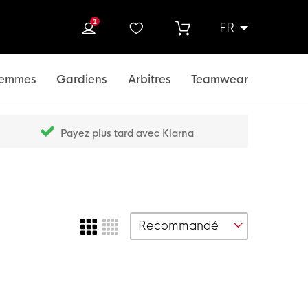
1
FR
rcher
emmes
Gardiens
Arbitres
Teamwear
Payez plus tard avec Klarna