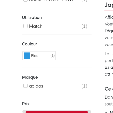
Ja
Affi
Utilisation
Voet
Match
1
l’éq
vous
Couleur
vous
Le J
1
Bleu
perf
asia
atti
Marque
adidas
1
Ce 
Dans
Prix
sout
M