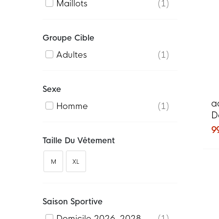
Maillots
1
Groupe Cible
Adultes
1
Sexe
a
Homme
1
D
9
Taille Du Vêtement
M
XL
Saison Sportive
Domicile 2026-2028
1