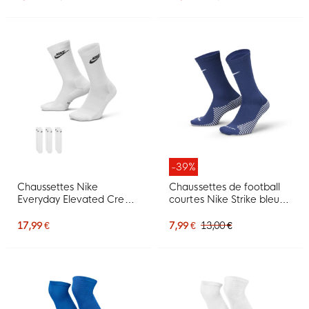
blanc
-39%
Chaussettes Nike
Chaussettes de football
Everyday Elevated Crew,
courtes Nike Strike bleu
lot de 3, blanches et
foncé et blanc
noires
17,99 €
7,99 €
13,00 €