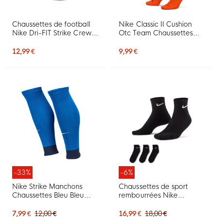
Chaussettes de football
Nike Classic II Cushion
Nike Dri-FIT Strike Crew
Otc Team Chaussettes
rouges
Football Safety Orange
12,99 €
9,99 €
-33%
-6%
Nike Strike Manchons
Chaussettes de sport
Chaussettes Bleu Bleu
rembourrées Nike
Foncé Blanc
Everyday de taille
moyenne, lot de 3, noir et
7,99 €
12,00 €
16,99 €
18,00 €