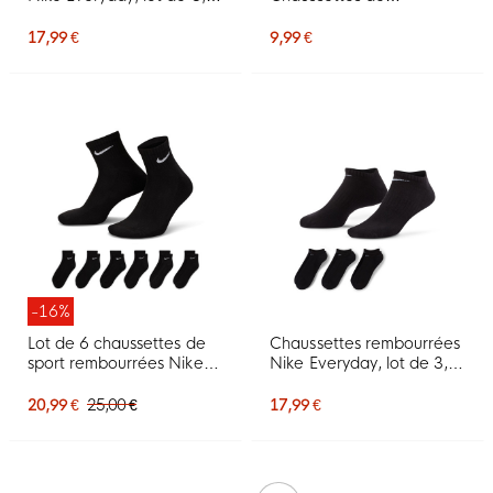
blanches et noires
FootballUniversity Bleu
17,99 €
9,99 €
-16%
Lot de 6 chaussettes de
Chaussettes rembourrées
sport rembourrées Nike
Nike Everyday, lot de 3,
Everyday de taille
noir et blanc
moyenne, noires et
20,99 €
25,00 €
17,99 €
blanches