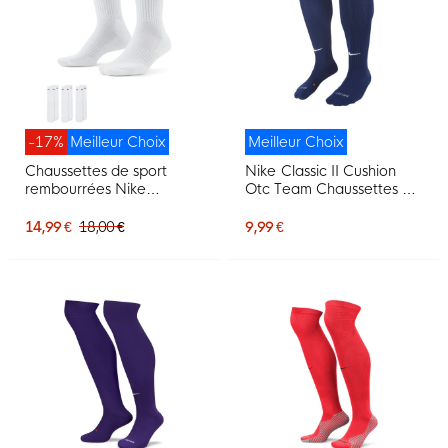
-17%
Meilleur Choix
Meilleur Choix
Chaussettes de sport
Nike Classic II Cushion
rembourrées Nike
Otc Team Chaussettes de
Everyday, lot de 3,
Foot Bleu Marine
blanches et noires
14,99 €
18,00 €
9,99 €