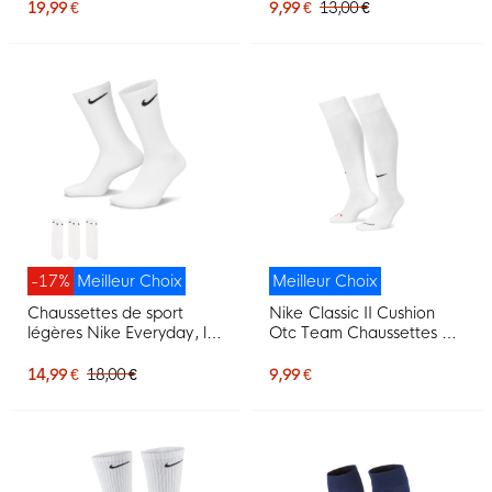
19,99 €
9,99 €
13,00 €
-17%
Meilleur Choix
Meilleur Choix
Chaussettes de sport
Nike Classic II Cushion
légères Nike Everyday, lot
Otc Team Chaussettes de
de 3, blanches et noires
Football Blanc
14,99 €
18,00 €
9,99 €