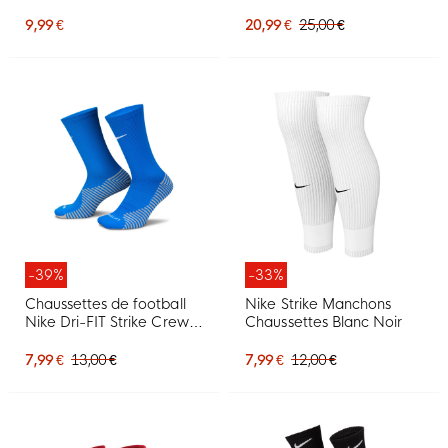
football Royal
Everyday, lot de 6, noir et
blanc
9,99 €
20,99 €
25,00 €
-39%
-33%
Chaussettes de football
Nike Strike Manchons
Nike Dri-FIT Strike Crew
Chaussettes Blanc Noir
bleues
7,99 €
13,00 €
7,99 €
12,00 €