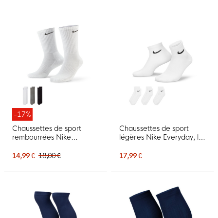
-17%
Chaussettes de sport
Chaussettes de sport
rembourrées Nike
légères Nike Everyday, lot
Everyday, lot de 3, blanc,
de 3, blanches et noires
gris, noir
14,99 €
18,00 €
17,99 €