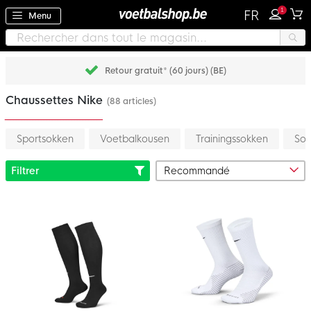
1
FR
Menu
Retour gratuit* (60 jours) (BE)
Chaussettes Nike
(88 articles)
Sportsokken
Voetbalkousen
Trainingssokken
Sok
Filtrer