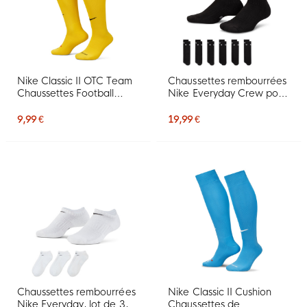
Nike Classic II OTC Team
Chaussettes rembourrées
Chaussettes Football
Nike Everyday Crew pour
Jaune Noir
Enfants, lot de 6, noir et
blanc
9,99 €
19,99 €
Chaussettes rembourrées
Nike Classic II Cushion
Nike Everyday, lot de 3,
Chaussettes de