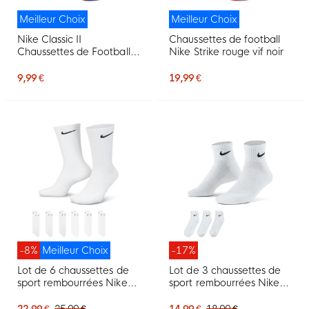
Meilleur Choix
Meilleur Choix
Nike Classic II
Chaussettes de football
Chaussettes de Football
Nike Strike rouge vif noir
Mauve Blanc
9,99 €
19,99 €
-8%
Meilleur Choix
-17%
Lot de 6 chaussettes de
Lot de 3 chaussettes de
sport rembourrées Nike
sport rembourrées Nike
Everyday, blanches et
Everyday de taille
noires
moyenne, blanches et
22,99 €
25,00 €
14,99 €
18,00 €