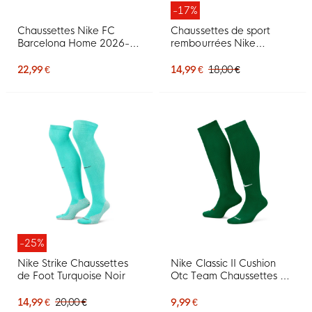
-17%
Chaussettes Nike FC
Chaussettes de sport
Barcelona Home 2026-
rembourrées Nike
2027
Everyday, lot de 3, noir et
blanc
22,99 €
14,99 €
18,00 €
-25%
Nike Strike Chaussettes
Nike Classic II Cushion
de Foot Turquoise Noir
Otc Team Chaussettes de
Football Vert
14,99 €
20,00 €
9,99 €