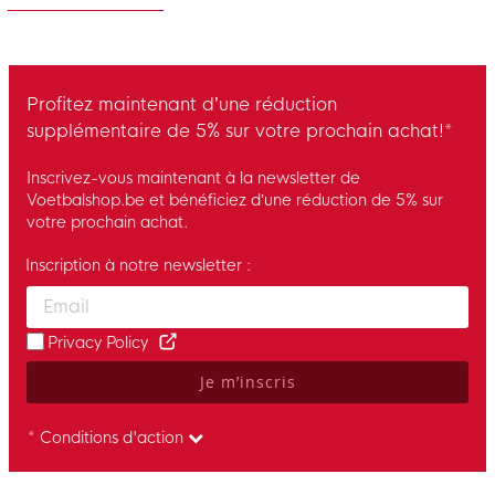
Profitez maintenant d’une réduction
supplémentaire de 5% sur votre prochain achat!*
Inscrivez-vous maintenant à la newsletter de
Voetbalshop.be et bénéficiez d’une réduction de 5% sur
votre prochain achat.
Inscription à notre newsletter :
Enter your email and accept the privacy policy to subscribe to 
Privacy Policy
Je m’inscris
* Conditions d'action