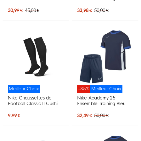
Noir Blanc
Noir Gris
30,99 €
45,00 €
33,98 €
50,00 €
Meilleur Choix
-35%
Meilleur Choix
Nike Chaussettes de
Nike Academy 25
Football Classic II Cushion
Ensemble Training Bleu
OTC Noir
Foncé Bleu Blanc
9,99 €
32,49 €
50,00 €