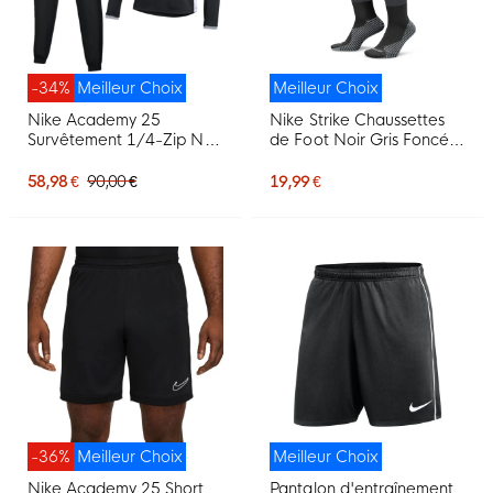
-34%
Meilleur Choix
Meilleur Choix
Nike Academy 25
Nike Strike Chaussettes
Survêtement 1/4-Zip Noir
de Foot Noir Gris Foncé
Gris Blanc
Blanc
58,98 €
90,00 €
19,99 €
-36%
Meilleur Choix
Meilleur Choix
Nike Academy 25 Short
Pantalon d'entraînement