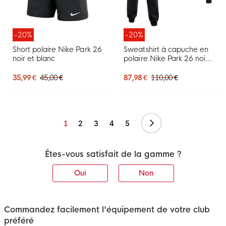
-20%
-20%
Short polaire Nike Park 26
Sweatshirt à capuche en
noir et blanc
polaire Nike Park 26 noir
et blanc
35,99 €
45,00 €
87,98 €
110,00 €
Suivant
1
2
3
4
5
Êtes-vous satisfait de la gamme ?
Oui
Non
Commandez facilement l'équipement de votre club
préféré