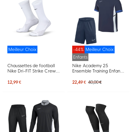
Meilleur Choix
-44%
Meilleur Choix
Enfants
Chaussettes de football
Nike Academy 25
Nike Dri-FIT Strike Crew
Ensemble Training Enfants
blanches
Bleu Foncé Bleu Blanc
12,99 €
22,49 €
40,00 €