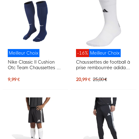
Meilleur Choix
-16%
Meilleur Choix
Nike Classic II Cushion
Chaussettes de football à
Otc Team Chaussettes de
prise rembourrée adidas,
Foot Bleu Marine
blanches et noires
9,99 €
20,99 €
25,00 €