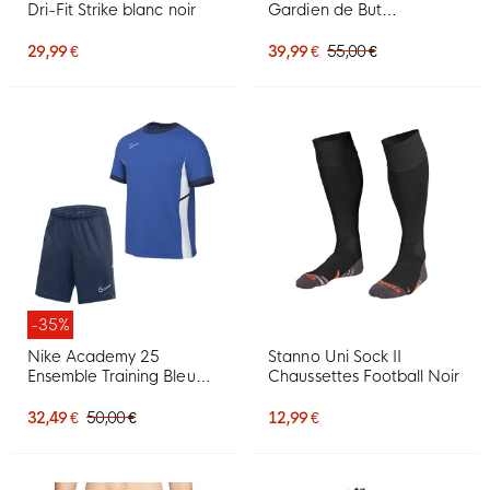
Dri-Fit Strike blanc noir
Gardien de But
Compression Noir
29,99 €
39,99 €
55,00 €
-35%
Nike Academy 25
Stanno Uni Sock II
Ensemble Training Bleu
Chaussettes Football Noir
Bleu Foncé Blanc
32,49 €
50,00 €
12,99 €