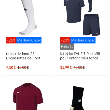
-25%
Meilleur Choix
-20%
Meilleur Choix
Enfants
adidas Milano 23
Kit Nike Dri-FIT Park VIII
Chaussettes de Foot
pour enfant bleu foncé
Blanc Noir
blanc
7,50 €
10,00 €
31,99 €
40,00 €