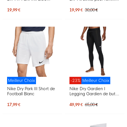
foncé blanc
noir et blanc
19,99 €
19,99 €
30,00 €
Meilleur Choix
-23%
Meilleur Choix
Nike Dry Park III Short de
Nike Dry Gardien I
Football Blanc
Legging Gardien de but
Noir
17,99 €
49,99 €
65,00 €