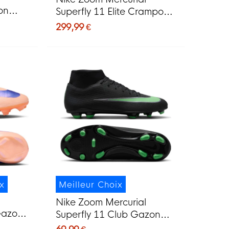
on
Superfly 11 Elite Crampons
de
Vissés Chaussures de Foot
299,99 €
lanc
(SG) Blanc Rouge Vif Doré
ix
Meilleur Choix
Nike Zoom Mercurial
Gazon
Superfly 11 Club Gazon
de
Naturel Artificiel