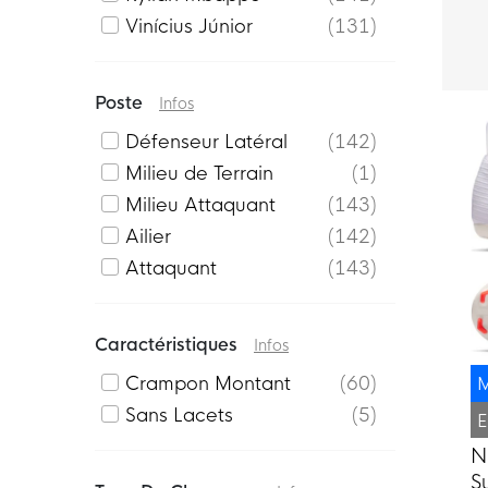
Vinícius Júnior
131
Poste
Infos
Défenseur Latéral
142
Milieu de Terrain
1
Milieu Attaquant
143
Ailier
142
Attaquant
143
Caractéristiques
Infos
Crampon Montant
60
M
Sans Lacets
5
E
N
S