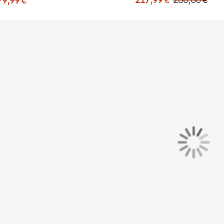
217,99 €
280,00 €
79,99 €
Foot (FG) Rose Sau
ose Vif Blanc Noir
Bleu Foncé Mauve