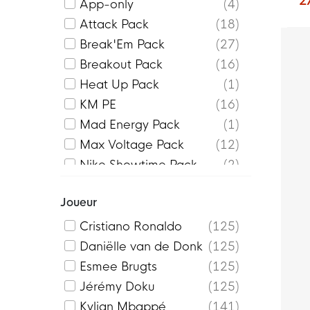
2
Vapor Pro
10
App-only
4
R
Attack Pack
18
Break'Em Pack
27
Breakout Pack
16
Heat Up Pack
1
KM PE
16
Mad Energy Pack
1
Max Voltage Pack
12
Nike Showtime Pack
2
Prism Pack
1
Joueur
ProPlayer
32
Scary Good Pack
13
Cristiano Ronaldo
125
Scorpion Pack
4
Daniëlle van de Donk
125
Shadow Pack
29
Esmee Brugts
125
United Pack
12
Jérémy Doku
125
Vini PE
6
Kylian Mbappé
141