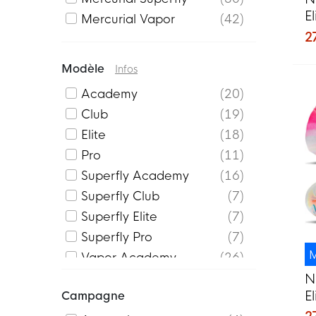
E
Mercurial Vapor
42
C
2
R
Modèle
Infos
Academy
20
Club
19
Elite
18
Pro
11
Superfly Academy
16
Superfly Club
7
Superfly Elite
7
Superfly Pro
7
M
Vapor Academy
26
Vapor Club
10
N
E
Campagne
Vapor Elite
7
C