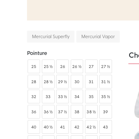
Mercurial Superfly
Mercurial Vapor
Pointure
Ch
25
25 ½
26
26 ½
27
27 ½
28
28 ½
29 ½
30
31
31 ½
32
33
33 ½
34
35
35 ½
36
36 ½
37 ½
38
38 ½
39
40
40 ½
41
42
42 ½
43