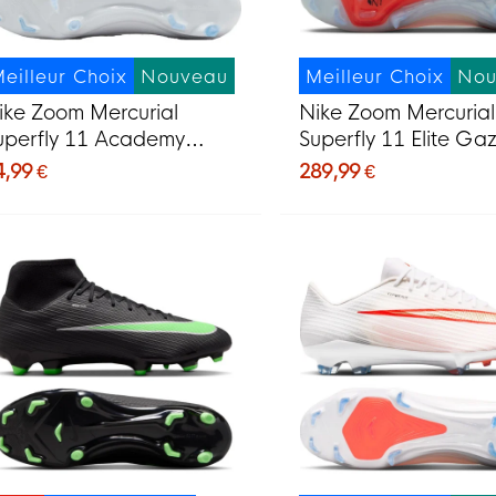
eilleur Choix
Nouveau
Meilleur Choix
Nou
ike Zoom Mercurial
Nike Zoom Mercurial
uperfly 11 Academy
Superfly 11 Elite Ga
azon Naturel Artificiel
Naturel Chaussures 
4,99 €
289,99 €
haussures de Foot (MG)
Foot (FG) Blanc Rou
lanc Rouge Vif Doré
Doré