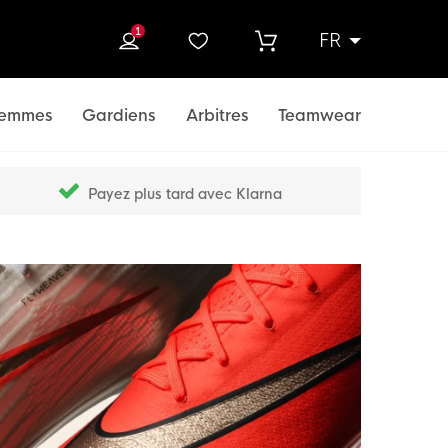
1
FR
rcher
emmes
Gardiens
Arbitres
Teamwear
Payez plus tard avec Klarna