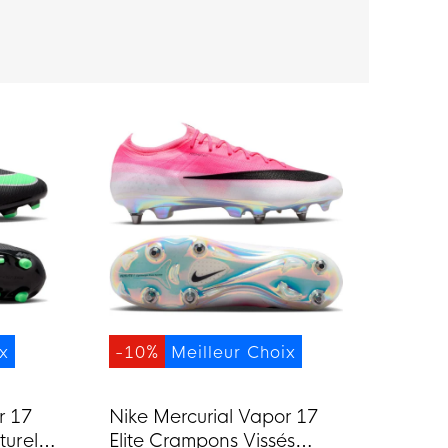
ix
-10%
Meilleur Choix
r 17
Nike Mercurial Vapor 17
urel
Elite Crampons Vissés