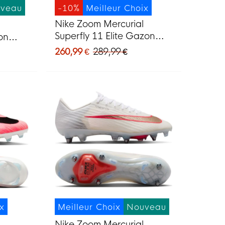
veau
-10%
Meilleur Choix
Nike Zoom Mercurial
Superfly 11 Elite Gazon
on
Naturel Chaussures de
de
260,99 €
289,99 €
Foot (FG) Noir Vert Vif Gris
ge Vif
Argenté
ix
Meilleur Choix
Nouveau
Nike Zoom Mercurial