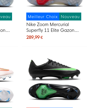
veau
Meilleur Choix
Nouveau
Nike Zoom Mercurial
zon
Superfly 11 Elite Gazon
de
Artificiel Chaussures de
289,99 €
ge Vif
Foot (AG) Blanc Rouge Vif
Doré