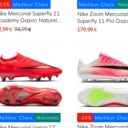
-13%
Meilleur Choix
Meilleur Choix
Nou
ike Mercurial Superfly 11
Nike Zoom Mercurial
cademy Gazon Naturel
Superfly 11 Pro Gaz
rtificiel Chaussures de
Naturel Chaussures 
2,99 €
94,99 €
179,99 €
oot (MG) Noir Vert Vif
Foot (FG) Blanc Rou
ris Argenté
Doré
eilleur Choix
Nouveau
-10%
Meilleur Cho
Nike Zoom Mercurial
ike Mercurial Vapor 17