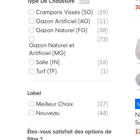
Type De Chaussure
Infos
G
7
Crampons Vissés (SG)
19
C
E
Gazon Artificiel (AG)
11
D
Gazon Naturel (FG)
38
73
Gazon Naturel et
Artificiel (MG)
Salle (IN)
16
Turf (TF)
1
Label
M
Meilleur Choix
27
Nouveau
44
N
S
A
1
Êtes-vous satisfait des options de
F
filtre ?