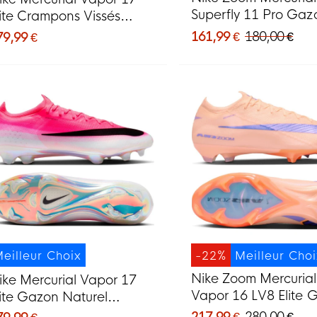
Superfly 11 Pro Gaz
lite Crampons Vissés
Naturel Chaussures 
haussures de Foot (SG)
161,99 €
180,00 €
79,99 €
Foot (FG) Rose Vif B
ouge Vif Noir Doré
Noir
eilleur Choix
-22%
Meilleur Cho
Nike Zoom Mercurial
ike Mercurial Vapor 17
Vapor 16 LV8 Elite 
lite Gazon Naturel
Naturel Chaussures 
haussures de Foot (FG)