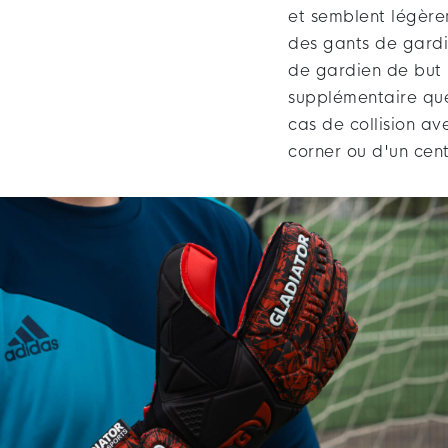
et semblent légère
des gants de gardi
de gardien de but 
supplémentaire que
cas de collision av
corner ou d'un cent