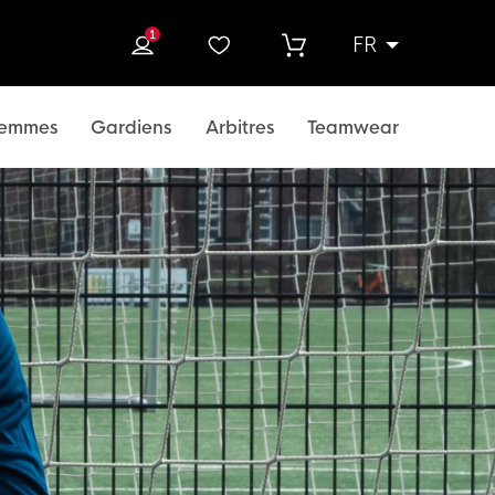
1
FR
rcher
emmes
Gardiens
Arbitres
Teamwear