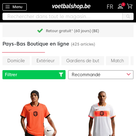
1
FR
Menu
Payez plus tard avec Klarna
Pays-Bas Boutique en ligne
(425 articles)
Domicile
Extérieur
Gardiens de but
Match
Filtrer