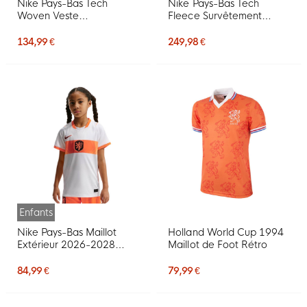
Nike Pays-Bas Tech
Nike Pays-Bas Tech
Woven Veste
Fleece Survêtement
d'Entraînement 2026-
2026-2028 Gris Clair Noir
2028 Noir Orange
Orange Vif
134,99 €
249,98 €
Enfants
Nike Pays-Bas Maillot
Holland World Cup 1994
Extérieur 2026-2028
Maillot de Foot Rétro
Enfants
84,99 €
79,99 €