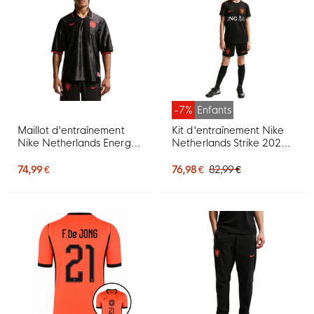
-7%
Enfants
Maillot d'entraînement
Kit d'entraînement Nike
Nike Netherlands Energy
Netherlands Strike 2026-
2026-2028 noir orange
2028 pour Enfants, noir et
orange
74,99 €
76,98 €
82,99 €