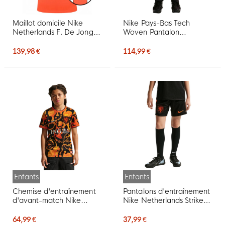
Maillot domicile Nike
Nike Pays-Bas Tech
Netherlands F. De Jong
Woven Pantalon
21 2026-2028
d'Entraînement 2026-
2028 Noir Orange
139,98 €
114,99 €
Enfants
Enfants
Chemise d'entraînement
Pantalons d'entraînement
d'avant-match Nike
Nike Netherlands Strike
Netherlands x Patta
2026-2028 pour Enfants,
2026-2028 pour enfants
noir et orange
64,99 €
37,99 €