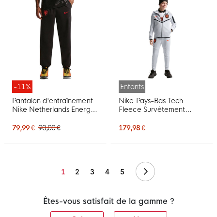
-11%
Enfants
Pantalon d'entraînement
Nike Pays-Bas Tech
Nike Netherlands Energy
Fleece Survêtement
2026-2028 noir orange
2026-2028 Enfants Gris
Clair Noir Orange Vif
79,99 €
90,00 €
179,98 €
Suivant
1
2
3
4
5
Êtes-vous satisfait de la gamme ?