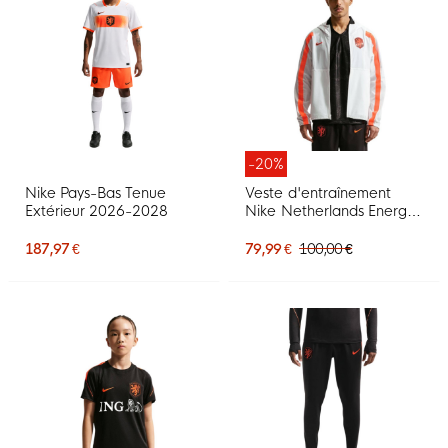
-20%
Nike Pays-Bas Tenue
Veste d'entraînement
Extérieur 2026-2028
Nike Netherlands Energy
2026-2028 blanc orange
noir
187,97 €
79,99 €
100,00 €