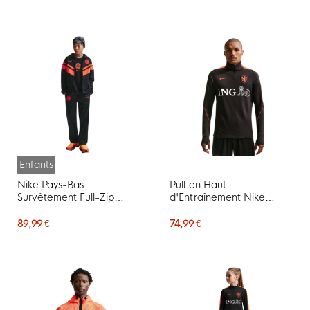
Enfants
Nike Pays-Bas
Pull en Haut
Survêtement Full-Zip
d'Entraînement Nike
2026-2028 Enfants Noir
Netherlands Strike 1/4-
Orange
Zip 2026-2028 Noir
89,99 €
74,99 €
Orange