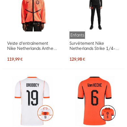
Enfants
Veste d'entraînement
Survêtement Nike
Nike Netherlands Anthem
Netherlands Strike 1/4-
KMC 2026-2028 Orange
Zip 2026-2028 pour
Noir
Enfants, noir et orange
119,99 €
129,98 €