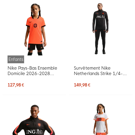
Enfants
Nike Pays-Bas Ensemble
Survêtement Nike
Domicile 2026-2028
Netherlands Strike 1/4-
Enfants
Zip 2026-2028 noir
orange
127,98 €
149,98 €