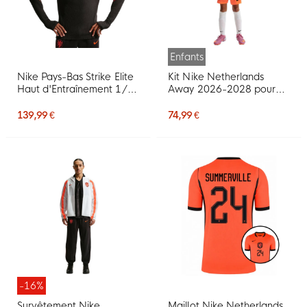
Enfants
Nike Pays-Bas Strike Elite
Kit Nike Netherlands
Haut d'Entraînement 1/4-
Away 2026-2028 pour
Zip 2026-2028 Noir
enfants et enfants
Orange
139,99 €
74,99 €
-16%
Survêtement Nike
Maillot Nike Netherlands