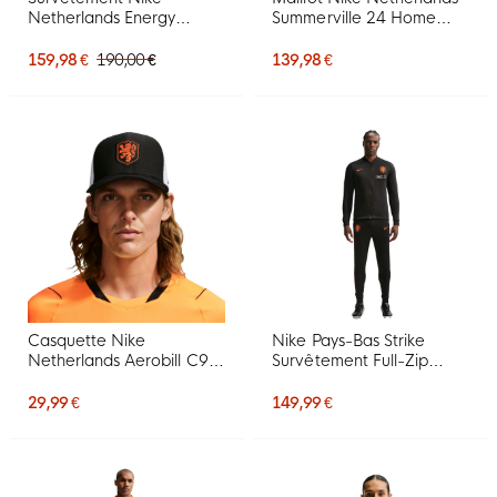
Netherlands Energy
Summerville 24 Home
2026-2028 blanc noir
2026-2028
orange
159,98 €
190,00 €
139,98 €
Casquette Nike
Nike Pays-Bas Strike
Netherlands Aerobill C99
Survêtement Full-Zip
noire blanche orange
2026-2028 Noir Orange
29,99 €
149,99 €