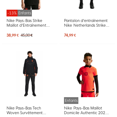
-13%
Enfants
Nike Pays-Bas Strike
Pantalon d'entraînement
Maillot d'Entraînement
Nike Netherlands Strike
2026-2028 Enfants Noir
2026-2028 noir orange
Orange
38,99 €
45,00 €
74,99 €
Enfants
Nike Pays-Bas Tech
Nike Pays-Bas Maillot
Woven Survêtement
Domicile Authentic 2026-