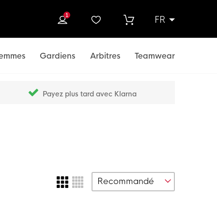
1
FR
rcher
emmes
Gardiens
Arbitres
Teamwear
Payez plus tard avec Klarna