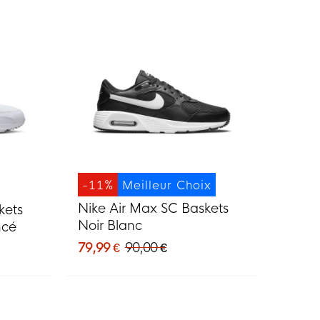
-11%
Meilleur Choix
Nike Air Max SC Baskets
kets
Noir Blanc
ncé
79,99 €
90,00 €