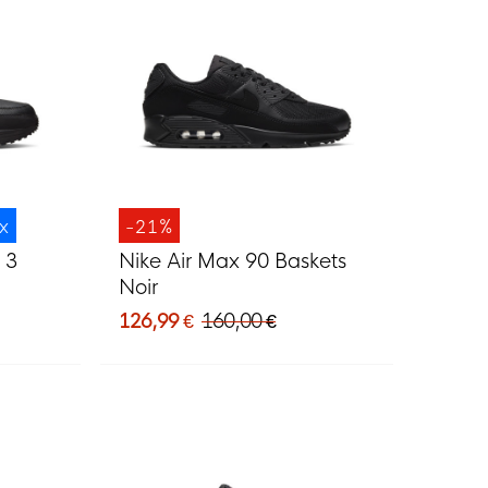
ix
-21%
 3
Nike Air Max 90 Baskets
Noir
126,99 €
160,00 €