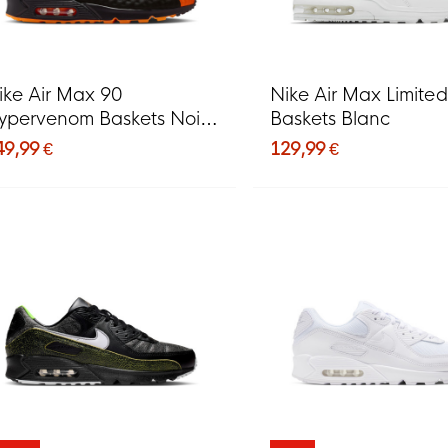
ike Air Max 90
Nike Air Max Limited
ypervenom Baskets Noir
Baskets Blanc
range
49,99 €
129,99 €