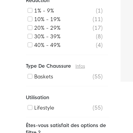
Réduction
1% - 9%
1
10% - 19%
11
20% - 29%
17
30% - 39%
8
40% - 49%
4
Type De Chaussure
Infos
Baskets
55
Utilisation
Lifestyle
55
Êtes-vous satisfait des options de
filtre ?