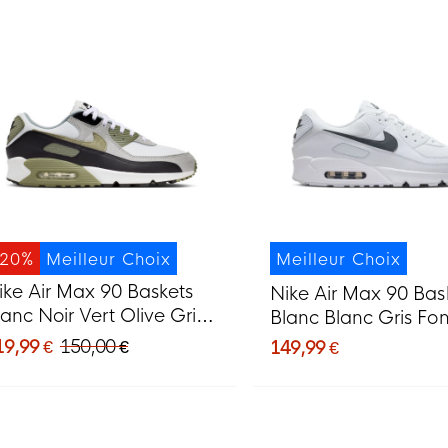
-20%
Meilleur Choix
Meilleur Choix
ike Air Max 90 Baskets
Nike Air Max 90 Bas
lanc Noir Vert Olive Gris
Blanc Blanc Gris Fo
air
19,99 €
150,00 €
149,99 €