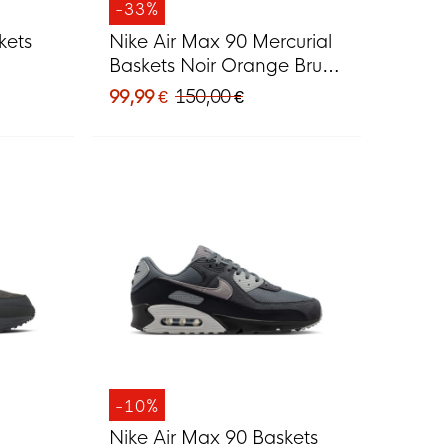
-33%
kets
Nike Air Max 90 Mercurial
Baskets Noir Orange Brun
Gris Argenté
99,99 €
150,00 €
-10%
Nike Air Max 90 Baskets