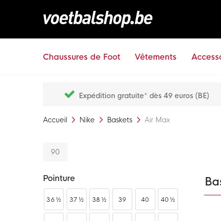
Chaussures de Foot
Vêtements
Accesso
Expédition gratuite* dès 49 euros (BE)
Accueil
Nike
Baskets
Air Max
90
Pointure
Ba
36 ½
37 ½
38 ½
39
40
40 ½