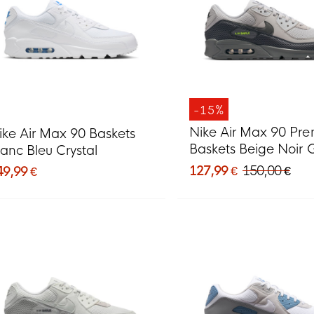
-15%
Nike Air Max 90 Pr
ike Air Max 90 Baskets
Baskets Beige Noir G
lanc Bleu Crystal
Foncé Vert Néon
127,99 €
150,00 €
49,99 €