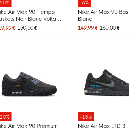
-20%
-6%
ike Air Max 90 Tiempo
Nike Air Max 90 Bas
askets Noir Blanc Voltage
Blanc
reen
19,99 €
150,00 €
149,99 €
160,00 €
-20%
-15%
ike Air Max 90 Premium
Nike Air Max LTD 3