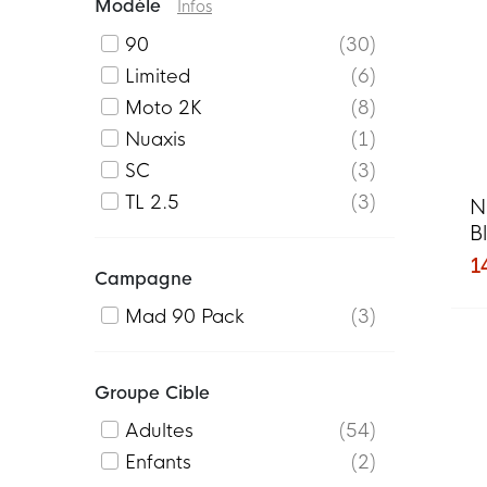
Modèle
Infos
90
30
Limited
6
Moto 2K
8
Nuaxis
1
SC
3
TL 2.5
3
N
B
1
Campagne
Mad 90 Pack
3
Groupe Cible
Adultes
54
Enfants
2