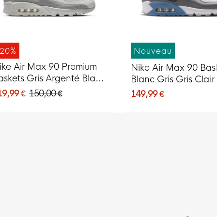
-20%
Nouveau
ike Air Max 90 Premium
Nike Air Max 90 Bas
askets Gris Argenté Blanc
Blanc Gris Gris Clair
eige Gris
19,99 €
150,00 €
149,99 €