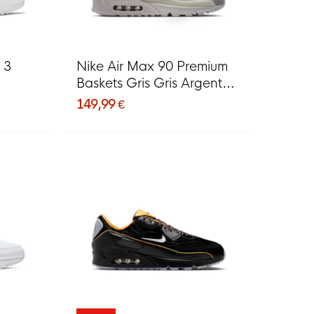
 3
Nike Air Max 90 Premium
Baskets Gris Gris Argenté
Noir Turquoise
149,99 €