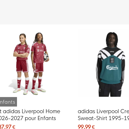
nfants
it adidas Liverpool Home
adidas Liverpool Cr
026-2027 pour Enfants
Sweat-Shirt 1995-1
Noir Vert Blanc
37,97 €
99,99 €