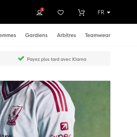
1
FR
rcher
emmes
Gardiens
Arbitres
Teamwear
Payez plus tard avec Klarna