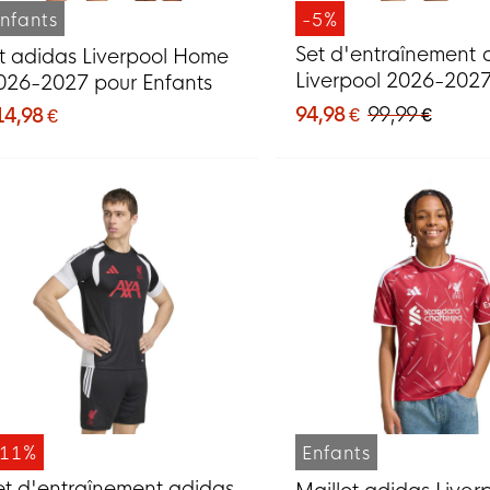
nfants
-5%
Set d'entraînement 
it adidas Liverpool Home
Liverpool 2026-202
026-2027 pour Enfants
noir rouge
94,98 €
99,99 €
14,98 €
-11%
Enfants
et d'entraînement adidas