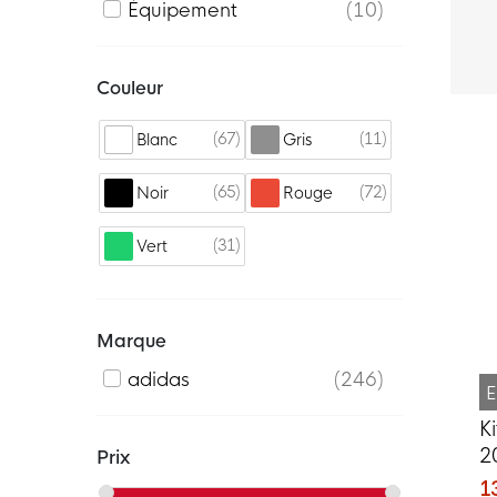
Équipement
10
Couleur
67
11
Blanc
Gris
65
72
Noir
Rouge
31
Vert
Marque
adidas
246
E
K
2
Prix
1