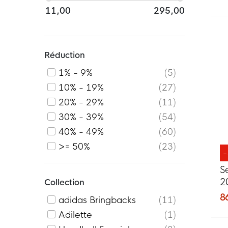
11,00
295,00
Réduction
1% - 9%
5
10% - 19%
27
20% - 29%
11
30% - 39%
54
40% - 49%
60
>= 50%
23
S
2
Collection
r
8
adidas Bringbacks
11
Adilette
1