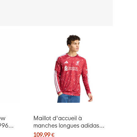
ew
Maillot d'accueil à
996
manches longues adidas
Liverpool 2026-2027
109,99 €