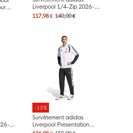
pool
Liverpool 1/4-Zip 2026-
ur
2027 blanc noir rouge
117,98 €
140,00 €
-15%
Survêtement adidas
026-
Liverpool Presentation
oir,
2026-2027 blanc noir