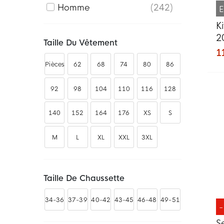
Homme
242
E
K
2
Taille Du Vêtement
1
Pièces
62
68
74
80
86
92
98
104
110
116
128
140
152
164
176
XS
S
M
L
XL
XXL
3XL
Taille De Chaussette
34-36
37-39
40-42
43-45
46-48
49-51
S