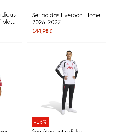
adidas
Set adidas Liverpool Home
7 blanc
2026-2027
144,98 €
-16%
Survêtement adidas