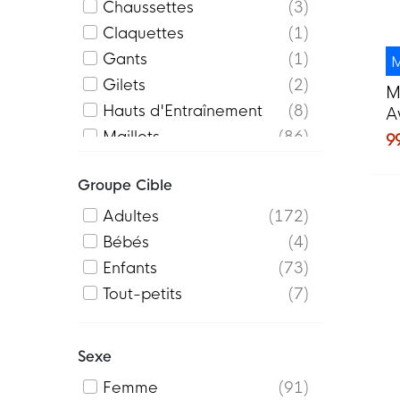
Chaussettes
3
Claquettes
1
Gants
1
M
Gilets
2
M
Hauts d'Entraînement
8
A
Maillots
86
9
Pantalons
26
Groupe Cible
Sacs
5
Shorts
13
Adultes
172
Survêtements
38
Bébés
4
Sweat-shirts
4
Enfants
73
Sweats à Capuche
7
Tout-petits
7
Tenues
27
Vestes
1
Sexe
Vestes d'entraînement
18
Femme
91