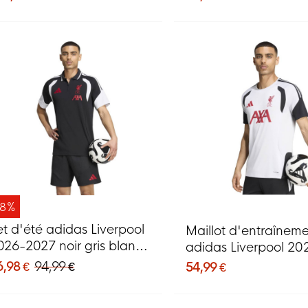
-8%
et d'été adidas Liverpool
Maillot d'entraînem
026-2027 noir gris blanc
adidas Liverpool 20
ouge
2027 blanc noir rou
6,98 €
94,99 €
54,99 €