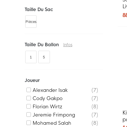
L
Taille Du Sac
g
8
Pièces
Taille Du Ballon
Infos
1
5
Joueur
Alexander Isak
7
Cody Gakpo
7
Florian Wirtz
8
K
Jeremie Frimpong
7
p
Mohamed Salah
8