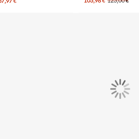
105,98 €
125,00 €
67,97 €
gris, blanc, rouge