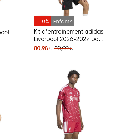
-10%
Enfants
Kit d'entraînement adidas
pool
Liverpool 2026-2027 pour
Enfants, noir, gris, blanc,
80,98 €
90,00 €
rouge