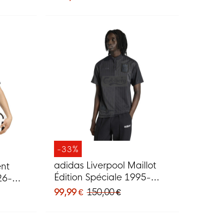
-33%
adidas Liverpool Maillot
ent
Édition Spéciale 1995-
26-
1996 Noir
ge
99,99 €
150,00 €