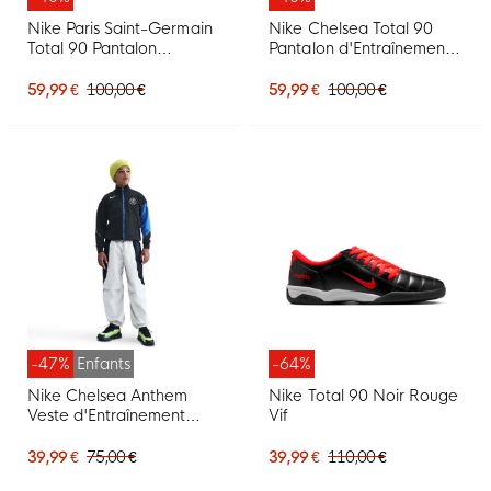
Nike Paris Saint-Germain
Nike Chelsea Total 90
Total 90 Pantalon
Pantalon d'Entraînement
d'Entraînement Woven
Woven 2025-2026 Noir
2025-2026 Noir Blanc
Blanc
59,99 €
100,00 €
59,99 €
100,00 €
Rouge
-47%
Enfants
-64%
Nike Chelsea Anthem
Nike Total 90 Noir Rouge
Veste d'Entraînement
Vif
2025-2026 Enfants Noir
Bleu Blanc
39,99 €
75,00 €
39,99 €
110,00 €