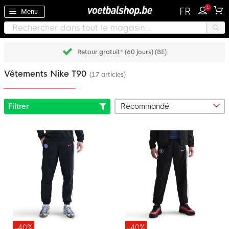
1
FR
Menu
Retour gratuit* (60 jours) (BE)
Vêtements Nike T90
(17 articles)
Filtrer
-40%
-40%