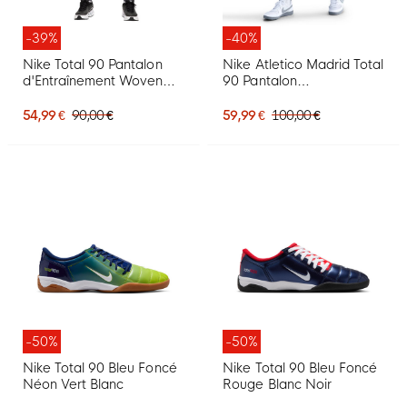
-39%
-40%
Nike Total 90 Pantalon
Nike Atletico Madrid Total
d'Entraînement Woven
90 Pantalon
Gris Noir Blanc
d'Entraînement Woven
2025-2026 Noir Bleu
54,99 €
90,00 €
59,99 €
100,00 €
Blanc
-50%
-50%
Nike Total 90 Bleu Foncé
Nike Total 90 Bleu Foncé
Néon Vert Blanc
Rouge Blanc Noir