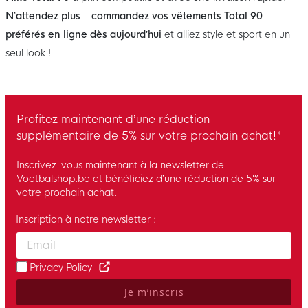
N’attendez plus – commandez vos vêtements Total 90
préférés en ligne dès aujourd’hui
et alliez style et sport en un
seul look !
Profitez maintenant d’une réduction
supplémentaire de 5% sur votre prochain achat!*
Inscrivez-vous maintenant à la newsletter de
Voetbalshop.be et bénéficiez d’une réduction de 5% sur
votre prochain achat.
Inscription à notre newsletter :
Enter your email and accept the privacy policy to subscribe to 
Privacy Policy
Je m’inscris