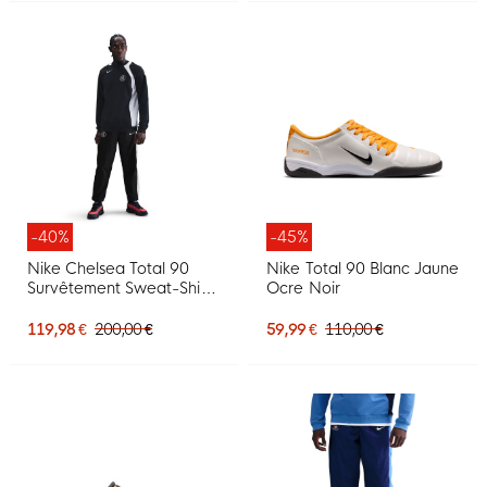
-40%
-45%
Nike Chelsea Total 90
Nike Total 90 Blanc Jaune
Survêtement Sweat-Shirt
Ocre Noir
Woven 2025-2026 Noir
Blanc
119,98 €
200,00 €
59,99 €
110,00 €