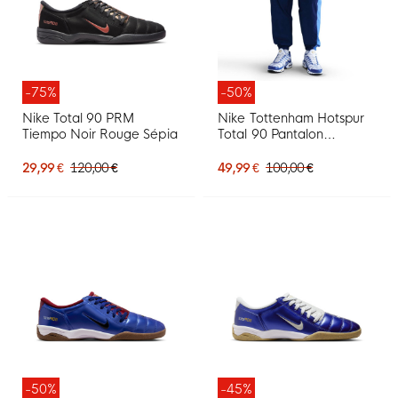
-75%
-50%
Nike Total 90 PRM
Nike Tottenham Hotspur
Tiempo Noir Rouge Sépia
Total 90 Pantalon
d'Entraînement Woven
2025-2026 Bleu Foncé
29,99 €
120,00 €
49,99 €
100,00 €
Bleu Jaune
-50%
-45%