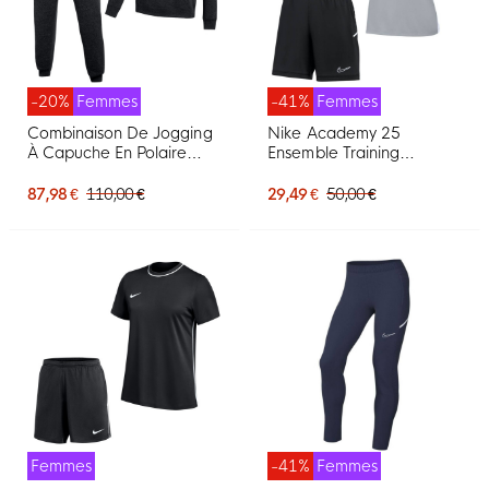
-20%
Femmes
-41%
Femmes
Combinaison De Jogging
Nike Academy 25
À Capuche En Polaire
Ensemble Training
Nike Park 26 Pour
Femmes Gris Noir Blanc
Femmes, Noir Et Blanc
87,98 €
110,00 €
29,49 €
50,00 €
Femmes
-41%
Femmes