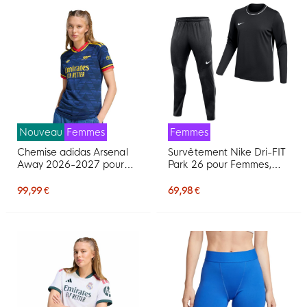
Nouveau
Femmes
Femmes
Chemise adidas Arsenal
Survêtement Nike Dri-FIT
Away 2026-2027 pour
Park 26 pour Femmes,
femmes
noir et blanc
99,99 €
69,98 €