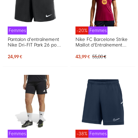
Femmes
-20%
Femmes
Pantalon d'entraînement
Nike FC Barcelone Strike
Nike Dri-FIT Park 26 pour
Maillot d'Entraînement
Femmes, noir et blanc
2026-2027 Femmes
Rouge Bleu Foncé Jaune
24,99 €
43,99 €
55,00 €
Femmes
-38%
Femmes