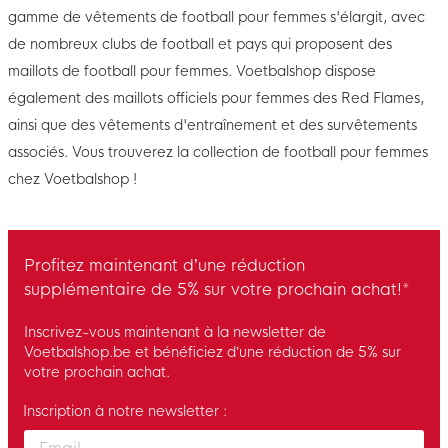
gamme de vêtements de football pour femmes s'élargit, avec
de nombreux clubs de football et pays qui proposent des
maillots de football pour femmes. Voetbalshop dispose
également des maillots officiels pour femmes des Red Flames,
ainsi que des vêtements d'entraînement et des survêtements
associés. Vous trouverez la collection de football pour femmes
chez Voetbalshop !
Profitez maintenant d’une réduction
supplémentaire de 5% sur votre prochain achat!*
Inscrivez-vous maintenant à la newsletter de
Voetbalshop.be et bénéficiez d’une réduction de 5% sur
votre prochain achat.
Inscription à notre newsletter :
Enter your email and accept the privacy policy to subscribe to 