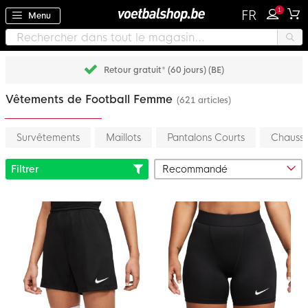
1
FR
Menu
Retour gratuit* (60 jours) (BE)
Vêtements de Football Femme
(621 articles)
Survêtements
Maillots
Pantalons Courts
Chausse
Filtrer