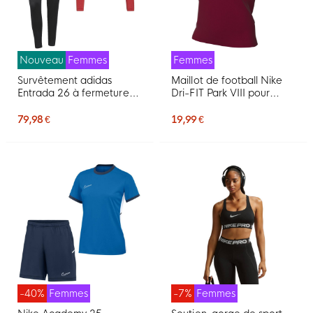
Nouveau
Femmes
Femmes
Survêtement adidas
Maillot de football Nike
Entrada 26 à fermeture
Dri-FIT Park VIII pour
éclair intégrale pour
Femmes, rouge foncé,
Femmes, rouge et noir
blanc
79,98 €
19,99 €
-40%
Femmes
-7%
Femmes