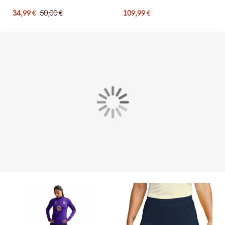
Regular pour femmes,
Femmes
noir et blanc
34,99 €
50,00 €
109,99 €