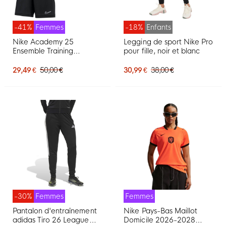
-41%
Femmes
-18%
Enfants
Nike Academy 25
Legging de sport Nike Pro
Ensemble Training
pour fille, noir et blanc
Femmes Blanc Noir Gris
29,49 €
50,00 €
30,99 €
38,00 €
-30%
Femmes
Femmes
Pantalon d'entraînement
Nike Pays-Bas Maillot
adidas Tiro 26 League
Domicile 2026-2028