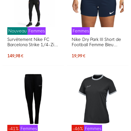
Nouveau
Femmes
Femmes
Survêtement Nike FC
Nike Dry Park III Short de
Barcelona Strike 1/4-Zip
Football Femme Bleu
2026-2027 pour femmes,
Foncé
violet, noir, or
149,98 €
19,99 €
-41%
Femmes
-46%
Femmes