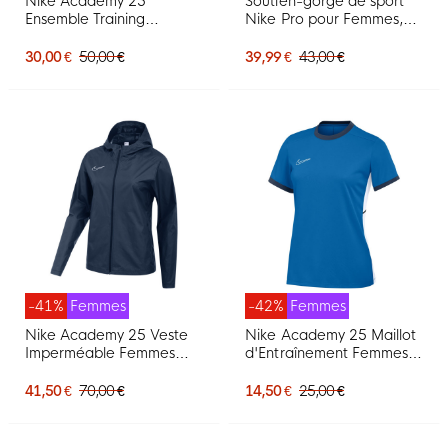
Nike Academy 25
Soutien-gorge de sport
Ensemble Training
Nike Pro pour Femmes,
Femmes Bleu Bleu Foncé
noir, blanc, argent
Blanc
30,00 €
50,00 €
39,99 €
43,00 €
-41%
Femmes
-42%
Femmes
Nike Academy 25 Veste
Nike Academy 25 Maillot
Imperméable Femmes
d'Entraînement Femmes
Bleu Foncé Blanc
Bleu Bleu Foncé Blanc
41,50 €
70,00 €
14,50 €
25,00 €