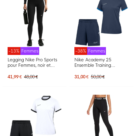
-13%
Femmes
-38%
Femmes
Legging Nike Pro Sports
Nike Academy 25
pour Femmes, noir et
Ensemble Training
blanc
Femmes Bleu Foncé Bleu
Blanc
41,99 €
48,00 €
31,00 €
50,00 €