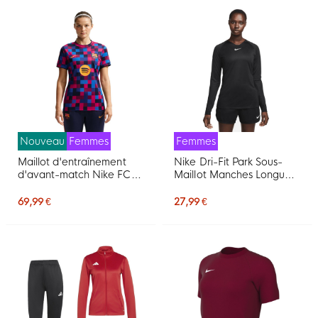
Nouveau
Femmes
Femmes
Maillot d'entraînement
Nike Dri-Fit Park Sous-
d'avant-match Nike FC
Maillot Manches Longues
Barcelona 2026-2027
Femmes Noir Blanc
pour Femmes, rouge, bleu
69,99 €
27,99 €
foncé, jaune