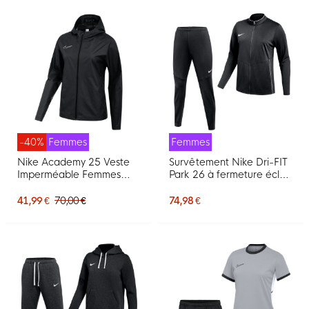
-40%
Femmes
Femmes
Nike Academy 25 Veste
Survêtement Nike Dri-FIT
Imperméable Femmes
Park 26 à fermeture éclair
Noir Blanc
pour Femmes, noir et
blanc
41,99 €
70,00 €
74,98 €