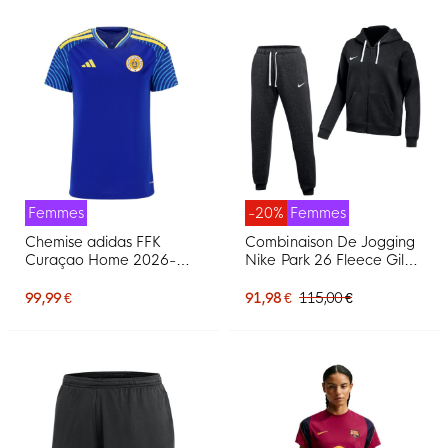
Femmes
-20%
Femmes
Chemise adidas FFK
Combinaison De Jogging
Curaçao Home 2026-
Nike Park 26 Fleece Gilet
2028 pour femmes
Pour Femmes, Noir Et
Blanc
99,99 €
91,98 €
115,00 €