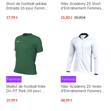
Short de football adidas
Nike Academy 25 Short
Entrada 26 pour Femmes,
d'Entraînement Femmes
noir et blanc
Bleu Foncé Blanc
17,99 €
15,50 €
25,00 €
Femmes
Femmes
Maillot de football Nike
Nike Academy 25 Veste
Dri-FIT Park VIII pour
d'Entraînement Femmes
Femmes, vert foncé et
Blanc Noir Gris
blanc
19,99 €
44,99 €