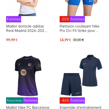
Femmes
-50%
Femmes
Maillot domicile adidas
Pantalon coulissant Nike
Real Madrid 2026-2027
Pro Dri-Fit Strike pour
pour Femmes
femme bleu blanc
99,99 €
14,99 €
30,00 €
Nouveau
Femmes
-46%
Femmes
Maillot Nike FC Barcelona
Ensemble d'entraînement