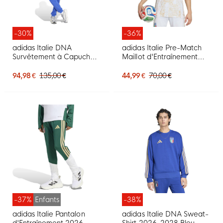
-30%
-36%
adidas Italie DNA
adidas Italie Pre-Match
Survêtement à Capuche
Maillot d'Entraînement
2026-2028 Bleu Doré
2026-2028 Blanc Doré
Bleu
94,98 €
135,00 €
44,99 €
70,00 €
-37%
Enfants
-38%
adidas Italie Pantalon
adidas Italie DNA Sweat-
d'Entraînement 2026-
Shirt 2026-2028 Bleu