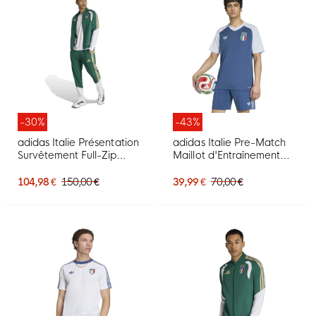
-30%
-43%
adidas Italie Présentation
adidas Italie Pre-Match
Survêtement Full-Zip
Maillot d'Entraînement
2026-2028 Vert Blanc
2026-2028 Bleu Blanc
Doré
104,98 €
150,00 €
39,99 €
70,00 €