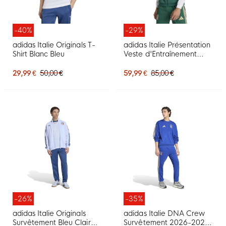
-40%
-29%
adidas Italie Originals T-
adidas Italie Présentation
Shirt Blanc Bleu
Veste d'Entraînement
2026-2028 Vert Blanc
Doré
29,99 €
50,00 €
59,99 €
85,00 €
-26%
-35%
adidas Italie Originals
adidas Italie DNA Crew
Survêtement Bleu Clair
Survêtement 2026-2028