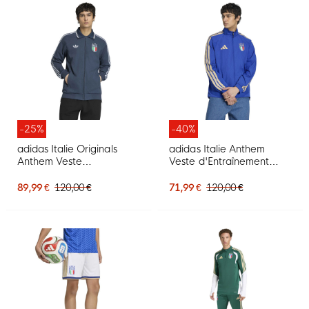
-25%
-40%
adidas Italie Originals
adidas Italie Anthem
Anthem Veste
Veste d'Entraînement
d'Entraînement Bleu
2026-2028 Bleu Doré
Foncé Blanc
89,99 €
120,00 €
71,99 €
120,00 €