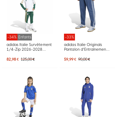
-34%
Enfants
-33%
adidas Italie Survêtement
adidas Italie Originals
1/4-Zip 2026-2028
Pantalon d'Entraînement
Enfants Blanc Vert Doré
Bleu Bleu Clair
82,98 €
125,00 €
59,99 €
90,00 €