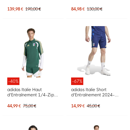
Bleu
Bleu Doré
139,98 €
190,00 €
84,98 €
130,00 €
-40%
-67%
adidas Italie Haut
adidas Italie Short
d'Entraînement 1/4-Zip
d'Entraînement 2024-
2026-2028 Vert Blanc
2026 Bleu Foncé Bleu
Doré
Doré
44,99 €
75,00 €
14,99 €
45,00 €