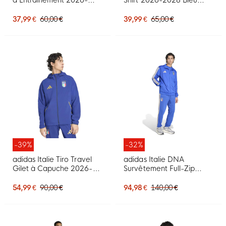
2028 Enfants Vert Blanc
Doré
Doré
37,99 €
60,00 €
39,99 €
65,00 €
-39%
-32%
adidas Italie Tiro Travel
adidas Italie DNA
Gilet à Capuche 2026-
Survêtement Full-Zip
2028 Bleu Doré
2026-2028 Bleu Doré
54,99 €
90,00 €
94,98 €
140,00 €