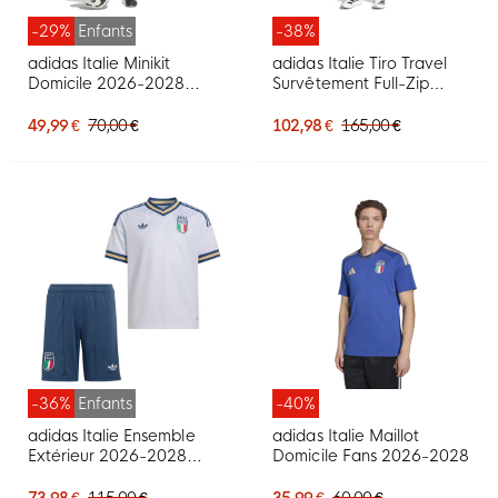
-29%
Enfants
-38%
adidas Italie Minikit
adidas Italie Tiro Travel
Domicile 2026-2028
Survêtement Full-Zip
Tout-Petits
2026-2028 Bleu Doré
49,99 €
70,00 €
102,98 €
165,00 €
-36%
Enfants
-40%
adidas Italie Ensemble
adidas Italie Maillot
Extérieur 2026-2028
Domicile Fans 2026-2028
Enfants
73,98 €
115,00 €
35,99 €
60,00 €