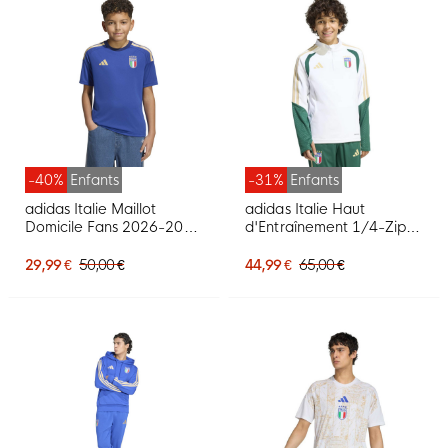
-40%
Enfants
-31%
Enfants
adidas Italie Maillot
adidas Italie Haut
Domicile Fans 2026-2028
d'Entraînement 1/4-Zip
Enfants
2026-2028 Enfants Blanc
Vert Doré
29,99 €
50,00 €
44,99 €
65,00 €