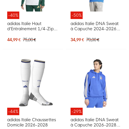
-40%
-50%
adidas Italie Haut
adidas Italie DNA Sweat
d'Entraînement 1/4-Zip
à Capuche 2024-2026
2026-2028 Blanc Vert
Bleu Doré
Doré
44,99 €
75,00 €
34,99 €
70,00 €
-44%
-29%
adidas Italie Chaussettes
adidas Italie DNA Sweat
Domicile 2026-2028
à Capuche 2026-2028