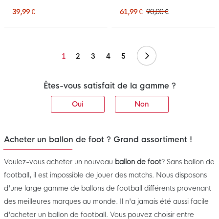
Ballon de Foot 2026-
Noir Doré
2027 Vert Lime Noir
39,99 €
61,99 €
90,00 €
Mauve
Suivant
1
2
3
4
5
Êtes-vous satisfait de la gamme ?
Oui
Non
Acheter un ballon de foot ? Grand assortiment !
Voulez-vous acheter un nouveau
ballon de foot
? Sans ballon de
football, il est impossible de jouer des matchs. Nous disposons
d'une large gamme de ballons de football différents provenant
des meilleures marques au monde. Il n'a jamais été aussi facile
d'acheter un ballon de football. Vous pouvez choisir entre