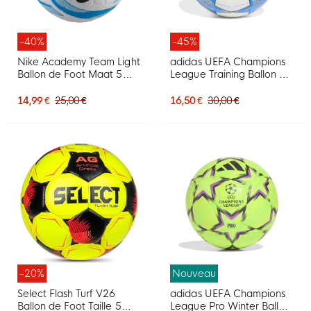
-40%
-45%
Nike Academy Team Light
adidas UEFA Champions
Ballon de Foot Maat 5
League Training Ballon de
Blanc Bleu Noir
Foot 2025-2026 Blanc
Bleu Doré
14,99 €
25,00 €
16,50 €
30,00 €
-20%
Nouveau
Select Flash Turf V26
adidas UEFA Champions
Ballon de Foot Taille 5
League Pro Winter Ballon