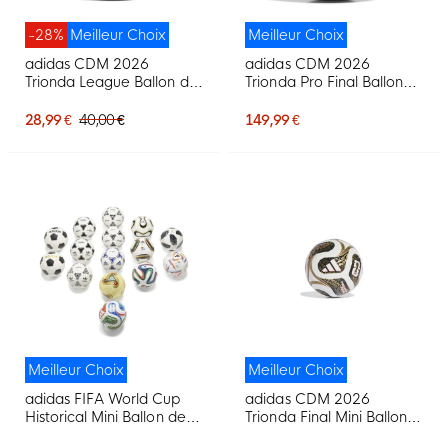
-28%
Meilleur Choix
Meilleur Choix
adidas CDM 2026
adidas CDM 2026
Trionda League Ballon de
Trionda Pro Final Ballon
Foot Blanc Bleu Rouge
de Foot Taille 5 Blanc
Vert
Noir Doré
28,99 €
40,00 €
149,99 €
Meilleur Choix
Meilleur Choix
adidas FIFA World Cup
adidas CDM 2026
Historical Mini Ballon de
Trionda Final Mini Ballon
Foot Set 15 Ballons
de Foot Taille 1 Blanc