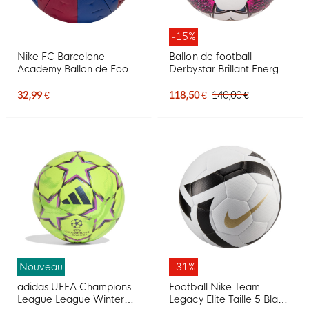
-15%
Nike FC Barcelone
Ballon de football
Academy Ballon de Foot
Derbystar Brillant Energy,
Taille 5 2026-2027 Bleu
taille 5, blanc, rose, noir
Foncé Rouge Jaune
32,99 €
118,50 €
140,00 €
Nouveau
-31%
adidas UEFA Champions
Football Nike Team
League League Winter
Legacy Elite Taille 5 Blanc