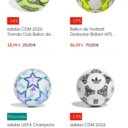
-24%
-19%
adidas CDM 2026
Ballon de football
Trionda Club Ballon de
Derbystar Brillant APS
Foot Taille 5 Vert Noir
Futsal II
Argenté
18,99 €
25,00 €
56,99 €
70,00 €
Nouveau
-13%
adidas UEFA Champions
adidas CDM 2026