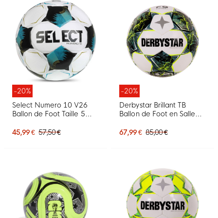
-20%
-20%
Select Numero 10 V26
Derbystar Brillant TB
Ballon de Foot Taille 5
Ballon de Foot en Salle
Blanc Noir Bleu Vif Doré
Taille 4 Blanc Vert Jaune
Vif
45,99 €
57,50 €
67,99 €
85,00 €