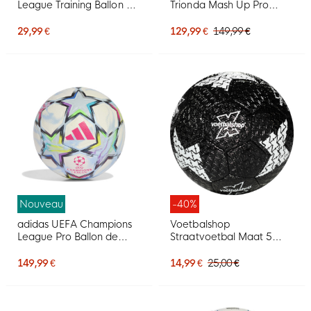
League Training Ballon de
Trionda Mash Up Pro
Foot 2026-2027 Blanc
Ballon de Foot Taille 5
Bleu Doré
Blanc Noir
29,99 €
129,99 €
149,99 €
Nouveau
-40%
adidas UEFA Champions
Voetbalshop
League Pro Ballon de
Straatvoetbal Maat 5
Foot Taille 5 2026-2027
Zwart Wit
Blanc Rose Multicolore
149,99 €
14,99 €
25,00 €