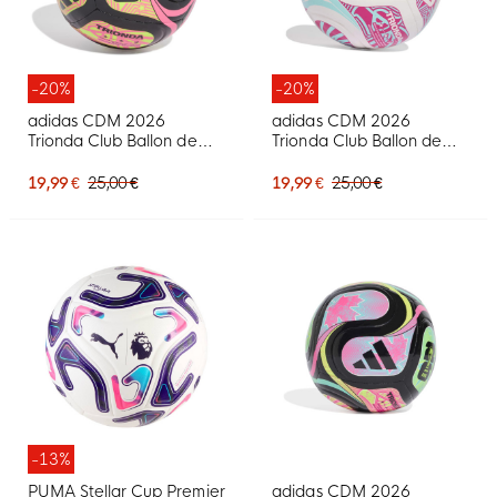
-20%
-20%
adidas CDM 2026
adidas CDM 2026
Trionda Club Ballon de
Trionda Club Ballon de
Foot Taille 5 Noir Jaune
Foot Taille 5 Blanc Bleu
Rose
Rose
19,99 €
25,00 €
19,99 €
25,00 €
-13%
PUMA Stellar Cup Premier
adidas CDM 2026