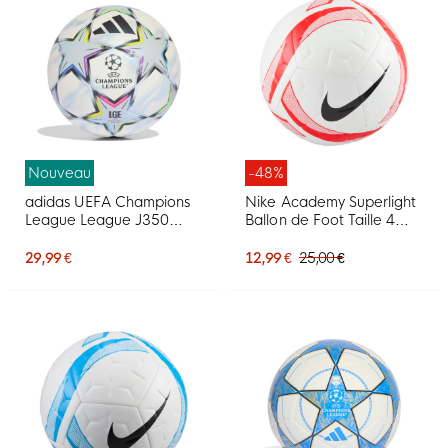
Nouveau
-48%
adidas UEFA Champions
Nike Academy Superlight
League League J350
Ballon de Foot Taille 4
Ballon de Foot Taille 5
Blanc Rouge Vif Noir
2026-2027 Blanc Noir
29,99 €
12,99 €
25,00 €
Multicolore