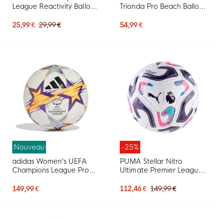
League Reactivity Ballon
Trionda Pro Beach Ballon
de Foot 2026-2027 Blanc
de Foot Beach 5 Noir
Multicolore
Bleu Rose
25,99 €
29,99 €
54,99 €
Nouveau
-25%
adidas Women's UEFA
PUMA Stellar Nitro
Champions League Pro
Ultimate Premier League
Ballon de Foot Taille 5
Ballon de Foot Taille 5
2026-2027 Blanc Noir
2026-2027 Blanc
149,99 €
112,46 €
149,99 €
Multicolore
Multicolore