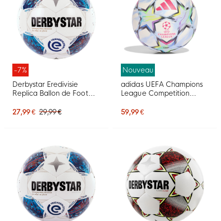
-7%
Nouveau
Derbystar Eredivisie
adidas UEFA Champions
Replica Ballon de Foot
League Competition
Taille 5 2026-2027 Blanc
Ballon de Foot 2025-
Bleu Rouge
2026 Blanc Rose
27,99 €
29,99 €
59,99 €
Multicolore