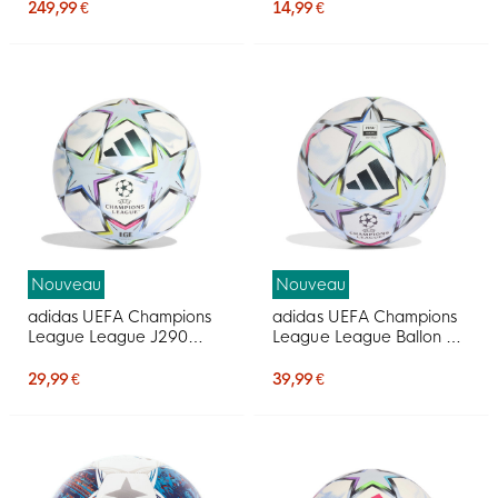
Noir Doré
249,99 €
14,99 €
Nouveau
Nouveau
adidas UEFA Champions
adidas UEFA Champions
League League J290
League League Ballon de
Ballon de Foot Taille 5
Foot 2026-2027 Blanc
2026-2027 Blanc Noir
Noir Multicolore
29,99 €
39,99 €
Multicolore