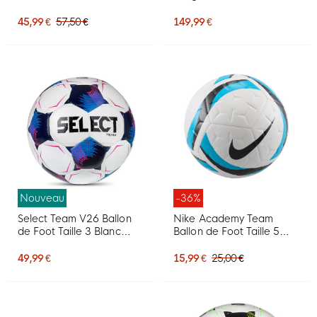
Jaune Noir Rouge Vif
de Foot Taille 5 2026-
2027 Vert Lime Noir
45,99 €
57,50 €
149,99 €
Mauve
Nouveau
-36%
Select Team V26 Ballon
Nike Academy Team
de Foot Taille 3 Blanc
Ballon de Foot Taille 5
Bleu Rose Vif
Blanc Bleu Clair Noir
49,99 €
15,99 €
25,00 €