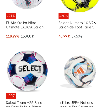
-21%
-20%
PUMA Stellar Nitro
Select Numero 10 V26
Ultimate LALIGA Ballon
Ballon de Foot Taille 5
de Foot Taille 5 2026-
Jaune Noir Blanc
2027 Blanc Multicolore
118,99 €
150,00 €
45,99 €
57,50 €
-20%
Select Team V26 Ballon
adidas UEFA Nations
de Foot Taille 4 Blanc
League Pro Ballon de