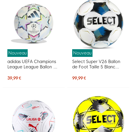
Nouveau
Nouveau
adidas UEFA Champions
Select Super V26 Ballon
League League Ballon de
de Foot Taille 5 Blanc
Foot Boîte 2026-2027
Noir Bleu Doré
Blanc Noir Multicolore
39,99 €
99,99 €