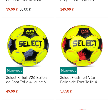
Bleu Rose Vif
Foot Taille 5 2026-2027
Blanc Bleu Orange
39,99 €
50,00 €
149,99 €
Nouveau
Nouveau
Select X-Turf V26 Ballon
Select Flash Turf V26
de Foot Taille 4 Jaune Vif
Ballon de Foot Taille 4
Noir Mauve Clair
Jaune Noir Rouge Vif
49,99 €
57,50 €