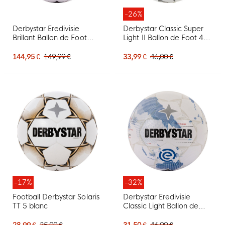
-26%
Derbystar Eredivisie
Derbystar Classic Super
Brillant Ballon de Foot
Light II Ballon de Foot 4 x
Taille 5 2026-2027 Blanc
3 Panneaux Blanc Rouge
Bleu Rouge
Jaune
144,95 €
149,99 €
33,99 €
46,00 €
-17%
-32%
Football Derbystar Solaris
Derbystar Eredivisie
TT 5 blanc
Classic Light Ballon de
Foot Taille 5 2025-2026
Blanc Bleu Clair Noir
28,99 €
35,00 €
31,50 €
46,00 €