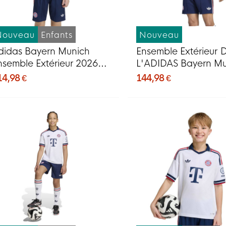
Nouveau
Enfants
Nouveau
didas Bayern Munich
Ensemble Extérieur 
nsemble Extérieur 2026-
L'ADIDAS Bayern M
027 pour enfants
2026-2027
14,98 €
144,98 €