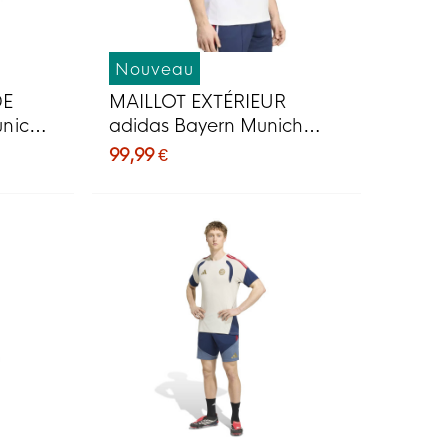
Nouveau
DE
MAILLOT EXTÉRIEUR
unich
adidas Bayern Munich
2026-2027
99,99 €