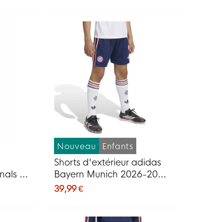
Doré
Nouveau
Enfants
Shorts d'extérieur adidas
nals à
Bayern Munich 2026-2027
grale,
pour Enfants
39,99 €
ouge