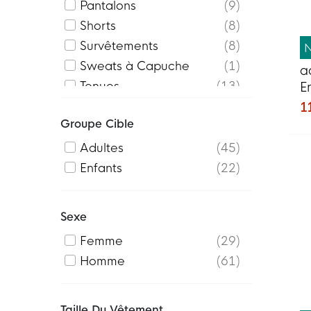
Pantalons
9
Shorts
8
Survêtements
8
Sweats à Capuche
1
a
Tenues
13
E
2
Vestes d'entraînement
2
1
Groupe Cible
Adultes
45
Enfants
22
Sexe
Femme
29
Homme
61
Taille Du Vêtement