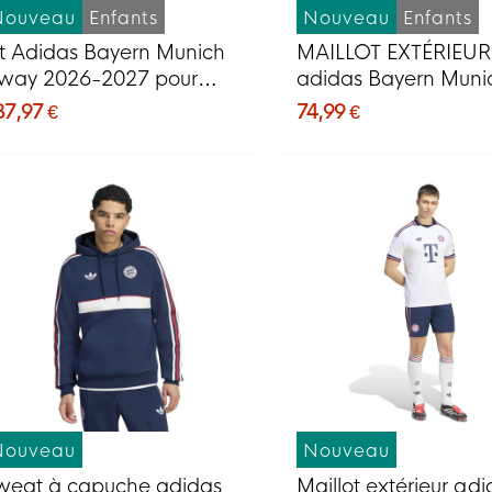
Nouveau
Enfants
Nouveau
Enfants
it Adidas Bayern Munich
MAILLOT EXTÉRIEUR
way 2026-2027 pour
adidas Bayern Muni
nfants
2026-2027 Enfants
37,97 €
74,99 €
Nouveau
Nouveau
weat à capuche adidas
Maillot extérieur ad