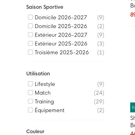
B
Saison Sportive
b
8
Domicile 2026-2027
9
Domicile 2025-2026
2
Extérieur 2026-2027
9
Extérieur 2025-2026
3
Troisième 2025-2026
1
Utilisation
Lifestyle
9
Match
24
Training
29
Équipement
2
S
B
Couleur
4