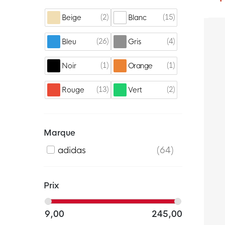
2
15
Beige
Blanc
26
4
Bleu
Gris
1
1
Noir
Orange
13
2
Rouge
Vert
Marque
adidas
64
Prix
9,00
245,00