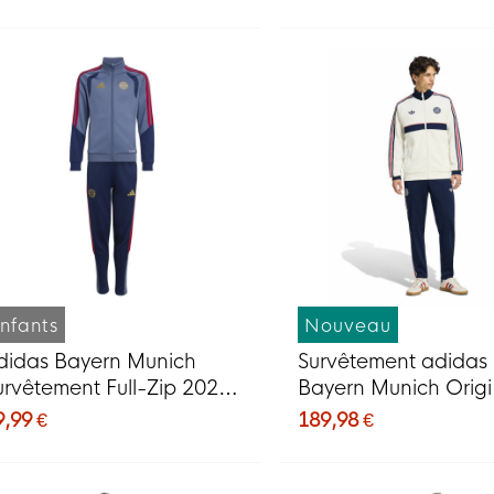
oncé, rouge
nfants
Nouveau
didas Bayern Munich
Survêtement adidas
urvêtement Full-Zip 2026-
Bayern Munich Origi
027 Enfants Bleu Foncé
fermeture éclair inté
9,99 €
189,98 €
ouge Doré
blanc, bleu foncé, r