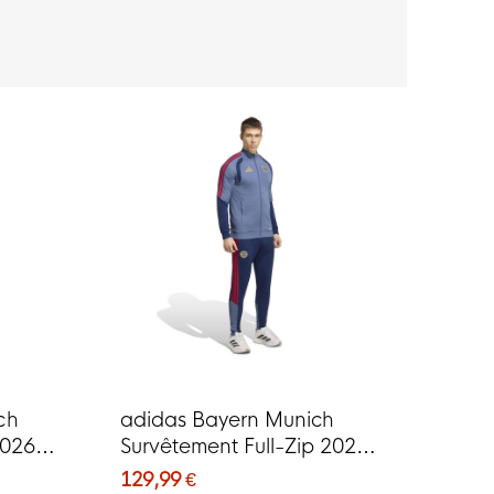
ch
adidas Bayern Munich
2026-
Survêtement Full-Zip 2026-
2027 Bleu Foncé Rouge
129,99 €