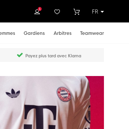
1
FR
rcher
emmes
Gardiens
Arbitres
Teamwear
Payez plus tard avec Klarna