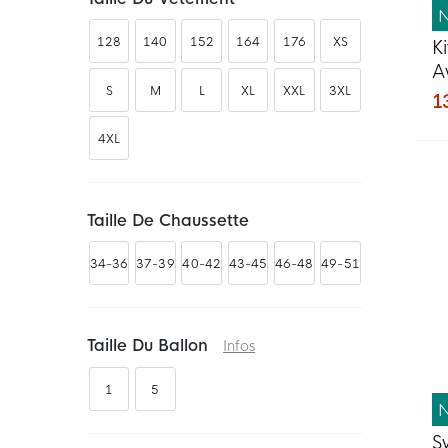
128
140
152
164
176
XS
K
A
S
M
L
XL
XXL
3XL
E
1
4XL
Taille De Chaussette
34-36
37-39
40-42
43-45
46-48
49-51
Taille Du Ballon
Infos
1
5
S