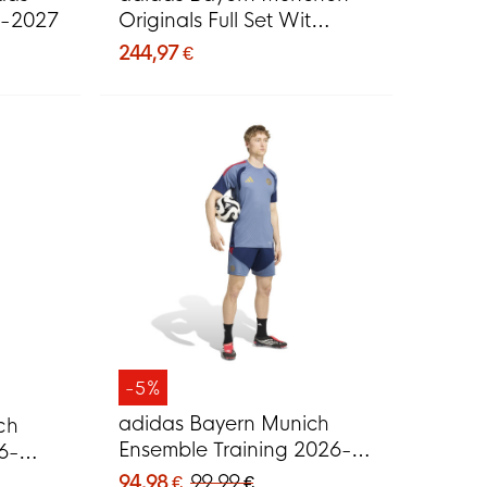
6-2027
Originals Full Set Wit
Donkerblauw Rood
244,97 €
-5%
adidas Bayern Munich
ch
Ensemble Training 2026-
6-
2027 Bleu Foncé Rouge
94,98 €
99,99 €