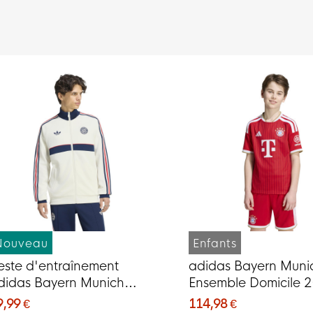
Nouveau
Enfants
este d'entraînement
adidas Bayern Muni
didas Bayern Munich
Ensemble Domicile 
riginals, blanc, bleu
2027 Enfants
9,99 €
114,98 €