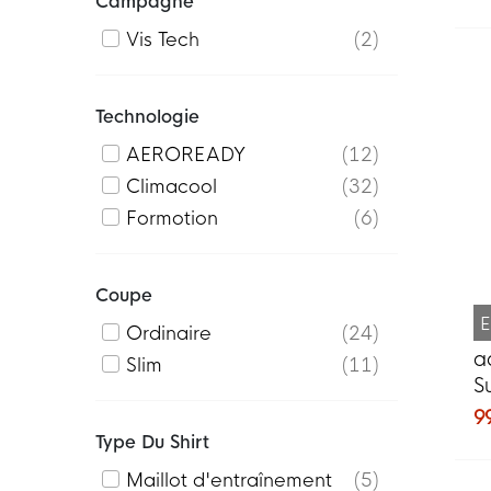
Campagne
f
Vis Tech
2
Technologie
AEROREADY
12
Climacool
32
Formotion
6
Coupe
E
Ordinaire
24
a
Slim
11
S
2
9
R
Type Du Shirt
Maillot d'entraînement
5