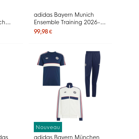
adidas Bayern Munich
ch
Ensemble Training 2026-
2027 Beige Bleu Foncé
99,98 €
Rouge Doré
Nouveau
idas
adidas Bayern München