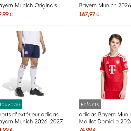
ayern Munich Originals
Bayern Munich 202
leu foncé blanc rouge
9,99 €
167,97 €
Nouveau
Enfants
horts d'extérieur adidas
adidas Bayern Muni
ayern Munich 2026-2027
Maillot Domicile 202
2027 Enfants
4,99 €
74,99 €