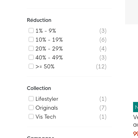
Réduction
1% - 9%
3
10% - 19%
6
20% - 29%
4
40% - 49%
3
>= 50%
12
Collection
Lifestyler
1
Originals
7
Vis Tech
1
V
a
O
9