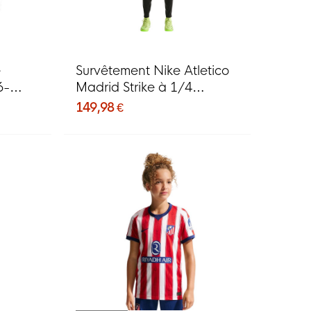
e
Survêtement Nike Atletico
6-
Madrid Strike à 1/4
fermeture éclair 2026-
149,98 €
2027 Vert fluo, noir, bleu
foncé, blanc