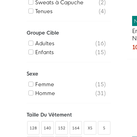
Sweats à Capuche
2
Tenues
4
E
Groupe Cible
N
Adultes
16
2
1
Enfants
15
b
Sexe
Femme
15
Homme
31
Taille Du Vêtement
128
140
152
164
XS
S