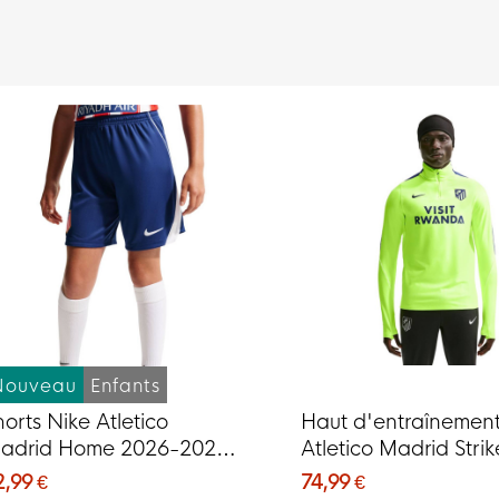
Nouveau
Enfants
horts Nike Atletico
Haut d'entraînement
adrid Home 2026-2027
Atletico Madrid Stri
our Enfants
Zip 2026-2027 Vert 
2,99 €
74,99 €