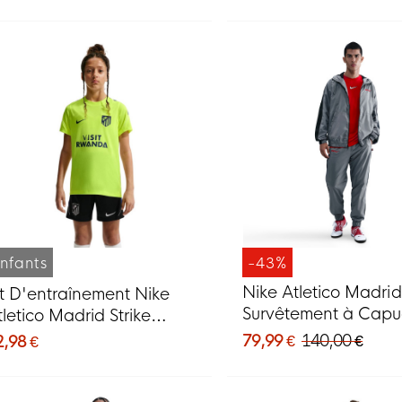
Bleu foncé
nfants
-43%
Nike Atletico Madrid
it D'entraînement Nike
Survêtement à Cap
tletico Madrid Strike
Woven 2025-2026 G
026-2027 Pour Enfants,
79,99 €
140,00 €
2,98 €
Noir Rouge Blanc
ert Néon, Noir, Bleu
oncé, Blanc