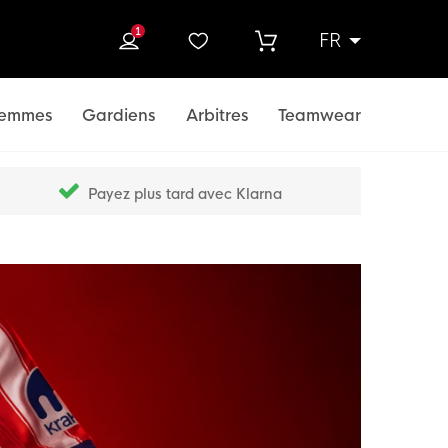
1
FR
rcher
emmes
Gardiens
Arbitres
Teamwear
Payez plus tard avec Klarna