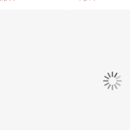
027 pour Enfants, vert
noir et blanc
uo, noir, bleu foncé,
lanc