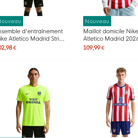
Nouveau
Nouveau
nsemble d'entraînement
Maillot domicile Nik
ike Atletico Madrid Strike
Atletico Madrid 202
026-2027 vert fluo noir
2027
02,98 €
109,99 €
leu foncé blanc