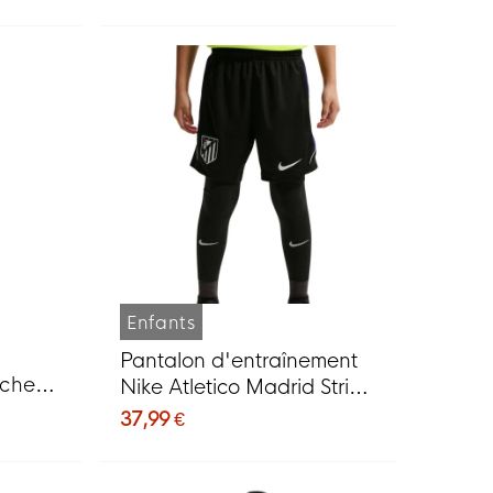
Enfants
Pantalon d'entraînement
uche
Nike Atletico Madrid Strike
ris
2026-2027 pour Enfants,
37,99 €
noir et blanc