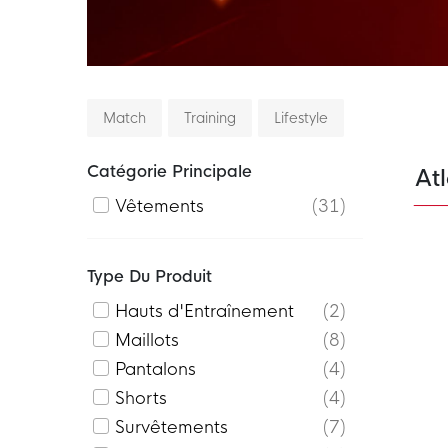
Match
Training
Lifestyle
Catégorie Principale
Atl
Vêtements
31
Type Du Produit
Hauts d'Entraînement
2
Maillots
8
Pantalons
4
Shorts
4
Survêtements
7