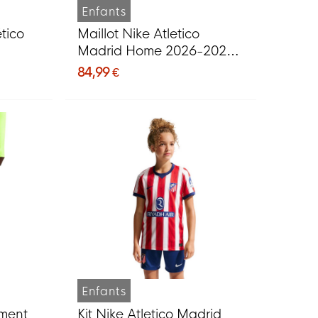
Enfants
ético
Maillot Nike Atletico
Madrid Home 2026-2027
pour Enfants
84,99 €
Enfants
ement
Kit Nike Atletico Madrid