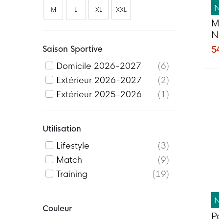
M
L
XL
XXL
M
N
2
Saison Sportive
5
f
Domicile 2026-2027
6
Extérieur 2026-2027
2
Extérieur 2025-2026
1
Utilisation
Lifestyle
3
Match
9
Training
19
Couleur
P