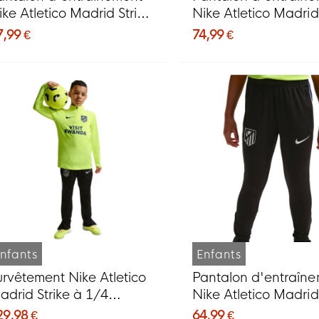
ike Atletico Madrid Strike
Nike Atletico Madrid 
026-2027 noir et blanc
2026-2027 noir et b
7,99 €
74,99 €
nfants
Enfants
urvêtement Nike Atletico
Pantalon d'entraîn
adrid Strike à 1/4
Nike Atletico Madrid 
ermeture éclair 2026-
2026-2027 pour enf
29,98 €
64,99 €