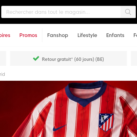
Che
ires
Promos
Fanshop
Lifestyle
Enfants
F
Retour gratuit* (60 jours) (BE)
rid