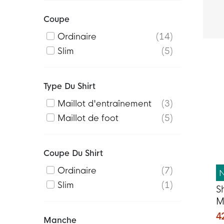
Coupe
Ordinaire
14
Slim
5
Type Du Shirt
Maillot d'entraînement
3
Maillot de foot
5
Coupe Du Shirt
Ordinaire
7
Slim
1
S
M
p
4
Manche