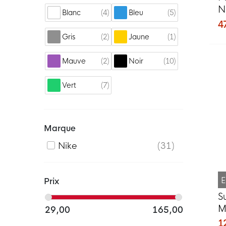
N
4
5
Blanc
Bleu
2
4
2
1
Gris
Jaune
2
10
Mauve
Noir
7
Vert
Marque
Nike
31
E
Prix
S
M
29,00
165,00
f
1