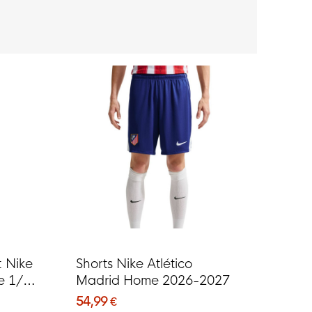
 Nike
Shorts Nike Atlético
ke 1/4-
Madrid Home 2026-2027
fluo
54,99 €