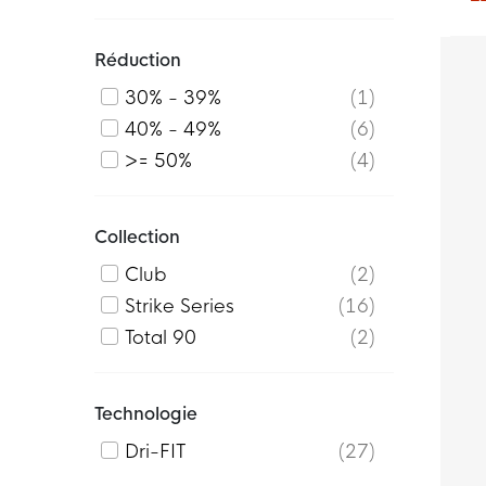
2
fl
Réduction
b
30% - 39%
1
40% - 49%
6
>= 50%
4
Collection
Club
2
Strike Series
16
Total 90
2
Technologie
Dri-FIT
27