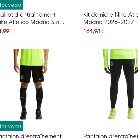
Nouveau
aillot d'entraînement
Kit domicile Nike Atl
ike Atletico Madrid Strike
Madrid 2026-2027
026-2027 Vert fluo Bleu
4,99 €
164,98 €
oncé
Nouveau
antalon d'entraînement
Pantalon d'entraîn