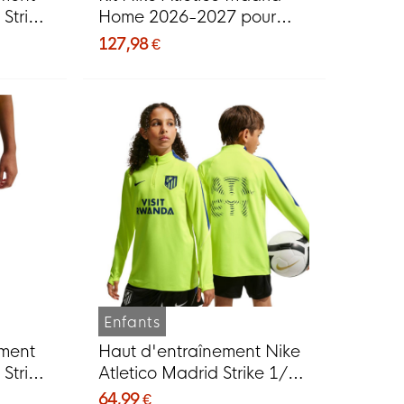
Strike
Home 2026-2027 pour
lanc
Enfants
127,98 €
Enfants
ement
Haut d'entraînement Nike
Strike
Atletico Madrid Strike 1/4-
ants,
Zip 2026-2027 pour
64,99 €