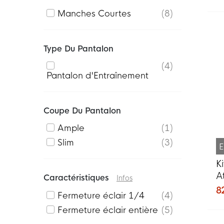
Manches Courtes
8
Type Du Pantalon
4
Pantalon d'Entraînement
Coupe Du Pantalon
Ample
1
Slim
3
E
K
A
Caractéristiques
Infos
2
8
Fermeture éclair 1/4
4
V
Fermeture éclair entière
5
F