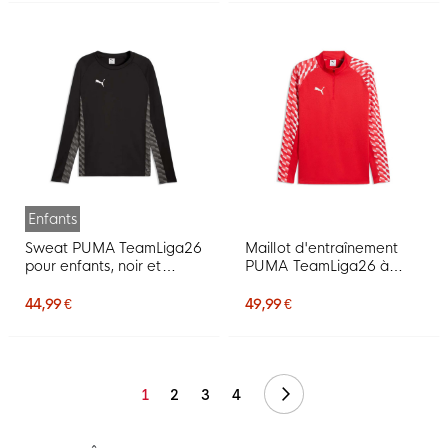
Enfants
Sweat PUMA TeamLiga26
Maillot d'entraînement
pour enfants, noir et
PUMA TeamLiga26 à
blanc
fermeture éclair 1/4
rouge
44,99 €
49,99 €
Suivant
1
2
3
4