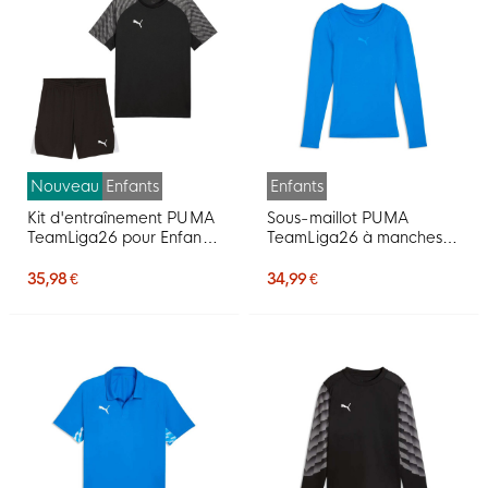
Nouveau
Enfants
Enfants
Kit d'entraînement PUMA
Sous-maillot PUMA
TeamLiga26 pour Enfants,
TeamLiga26 à manches
noir
longues pour enfants,
bleu
35,98 €
34,99 €