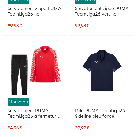
Survêtement zippé PUMA
Survêtement zippé PUMA
TeamLiga26 noir
TeamLiga26 vert noir
99,98 €
99,98 €
Nouveau
Survêtement PUMA
Polo PUMA TeamLiga26
TeamLiga26 à fermeture
Sideline bleu foncé
éclair 1/4, rouge et noir
94,98 €
29,99 €