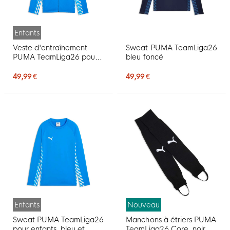
Enfants
Veste d'entraînement
Sweat PUMA TeamLiga26
PUMA TeamLiga26 pour
bleu foncé
Enfants, bleue
49,99 €
49,99 €
Enfants
Nouveau
Sweat PUMA TeamLiga26
Manchons à étriers PUMA
pour enfants, bleu et
TeamLiga26 Core, noir et