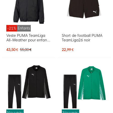
-21%
Enfants
Veste PUMA TeamLiga
Short de football PUMA
All-Weather pour enfants,
TeamLiga26 noir
noire
43,50 €
55,00 €
22,99 €
Nouveau
Nouveau