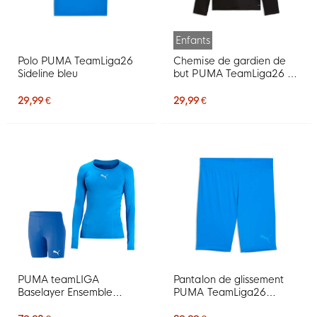
Enfants
Polo PUMA TeamLiga26
Chemise de gardien de
Sideline bleu
but PUMA TeamLiga26 à
manches longues pour
enfants, noir et blanc
29,99 €
29,99 €
PUMA teamLIGA
Pantalon de glissement
Baselayer Ensemble
PUMA TeamLiga26
Training Bleu Bleu
Baselayer bleu