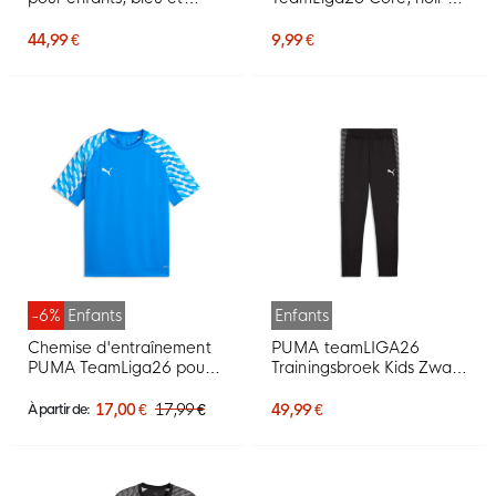
blanc
blanc
44,99 €
9,99 €
-6%
Enfants
Enfants
Chemise d'entraînement
PUMA teamLIGA26
PUMA TeamLiga26 pour
Trainingsbroek Kids Zwart
Enfants, bleu
Wit
17,00 €
17,99 €
49,99 €
À partir de: