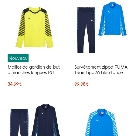
Nouveau
Maillot de gardien de but
Survêtement zippé PUMA
à manches longues PUMA
TeamLiga26 bleu foncé
TeamLiga26 jaune noir
34,99 €
99,98 €