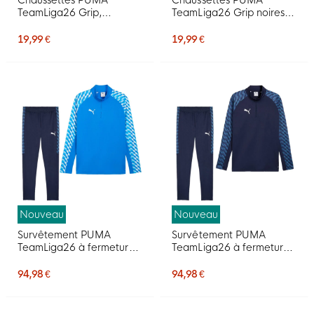
Chaussettes PUMA
Chaussettes PUMA
TeamLiga26 Grip,
TeamLiga26 Grip noires
blanches et noires
et blanches
19,99 €
19,99 €
Nouveau
Nouveau
Survêtement PUMA
Survêtement PUMA
TeamLiga26 à fermeture
TeamLiga26 à fermeture
éclair 1/4, bleu, bleu
éclair 1/4 bleu foncé
foncé
94,98 €
94,98 €