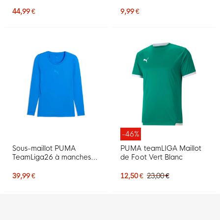
Zip pour Enfants, bleu
noires et blanches
44,99 €
9,99 €
-46%
Sous-maillot PUMA
PUMA teamLIGA Maillot
TeamLiga26 à manches
de Foot Vert Blanc
longues bleu
39,99 €
12,50 €
23,00 €