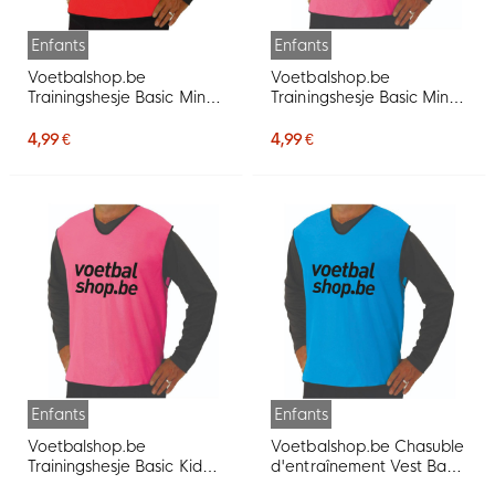
Enfants
Enfants
Voetbalshop.be
Voetbalshop.be
Trainingshesje Basic Mini
Trainingshesje Basic Mini
Rood
Roze
4,99 €
4,99 €
Enfants
Enfants
Voetbalshop.be
Voetbalshop.be Chasuble
Trainingshesje Basic Kids
d'entraînement Vest Basic
Roze
Mini bleu clair