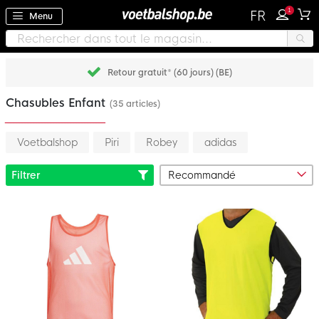
1
FR
Menu
Retour gratuit* (60 jours) (BE)
Chasubles Enfant
(35 articles)
Voetbalshop
Piri
Robey
adidas
Filtrer