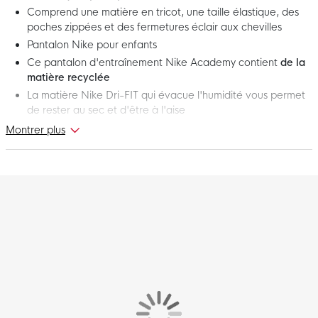
Comprend une matière en tricot, une taille élastique, des
poches zippées et des fermetures éclair aux chevilles
Pantalon Nike pour enfants
Ce pantalon d'entraînement Nike Academy contient
de la
matière recyclée
La matière Nike Dri-FIT qui évacue l'humidité vous permet
de rester au sec et d'être à l'aise
Montrer plus
Voici le Pantalon d'entraînement Nike Academy 25 Enfants Bleu
Foncé Blanc ! Avec ce pantalon d'entraînement Nike, vous
pouvez vous préparer de manière optimale pour le prochain
match ou l'entraînement. Tirez le meilleur parti de vous-même
avec le pantalon d'entraînement Nike Academy pour enfants !
Coupe: comment s'ajuste ce pantalon d'entraînement?
Le pantalon d'entraînement Nike a une coupe ajustée pour un
look et un toucher ajustés. Le pantalon d'entraînement est doté
d'une taille élastique avec cordon de serrage interne qui vous
permet de personnaliser la coupe.