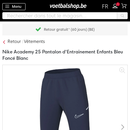
1
FR
Menu
Retour gratuit* (60 jours) (BE)
Retour
Vêtements
Nike Academy 25 Pantalon d'Entraînement Enfants Bleu
Foncé Blanc
Passer
à
la
fin
de
la
galerie
d’images