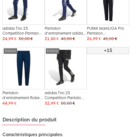
adidas Tiro 25
Pantalon
PUMA teamLIGA Pro
Competition Pantalon
d'entraînement adidas
Pantalon
d'Entraînement Enfants
Squadra 25 pour
d'Entraînement Enfants
24,99 €
50,00 €
21,50 €
40,00 €
26,99 €
45,00 €
Bleu Foncé Bleu Clair
enfants, bleu foncé et
Noir Blanc
Blanc
blanc
+15
Enfants
Enfants
Pantalon
adidas Tiro 25
d'entraînement Robey
Competition Pantalon
Off Pitch Travel pour
d'Entraînement Enfants
44,99 €
32,99 €
50,00 €
enfants bleu foncé
Noir Blanc Gris
Description du produit
Caractéristiques principales: