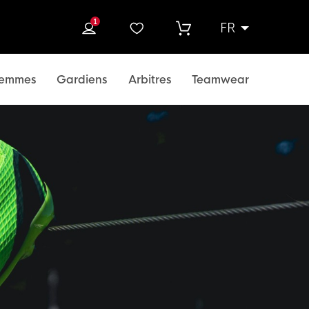
1
FR
rcher
emmes
Gardiens
Arbitres
Teamwear