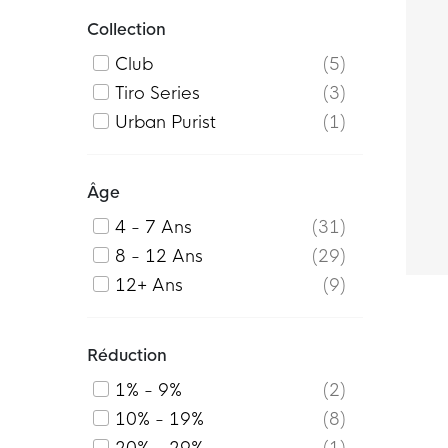
Collection
Club
5
Tiro Series
3
Urban Purist
1
Âge
4 - 7 Ans
31
8 - 12 Ans
29
12+ Ans
9
Réduction
1% - 9%
2
10% - 19%
8