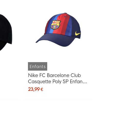
Enfants
Nike FC Barcelone Club
Casquette Poly 5P Enfants
Bleu Foncé Jaune Rouge
23,99 €