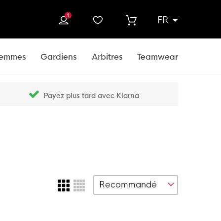
1
FR
rcher
emmes
Gardiens
Arbitres
Teamwear
Payez plus tard avec Klarna