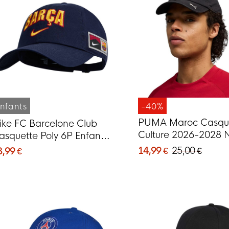
nfants
-40%
PUMA Maroc Casqu
ike FC Barcelone Club
Culture 2026-2028 N
asquette Poly 6P Enfants
Rouge Blanc
leu Foncé
14,99 €
25,00 €
3,99 €