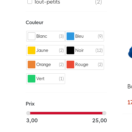
Tout-petits
2
Couleur
3
9
Blanc
Bleu
2
12
Jaune
Noir
2
2
Orange
Rouge
1
Vert
B
1
Prix
3,00
25,00