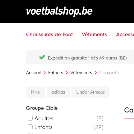
Chaussures de Foot
Vêtements
Accesso
Expédition gratuite* dès 49 euros (BE)
Accueil
Enfants
Vêtements
Casquettes
Nike
adidas
Under Armour
Groupe Cible
Ca
Adultes
9
Enfants
29