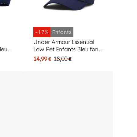
-17%
Enfants
Under Armour Essential
leu
Low Pet Enfants Bleu foncé
et blanc
14,99 €
18,00 €