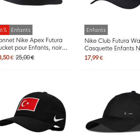
-6%
Enfants
Enfants
onnet Nike Apex Futura
Nike Club Futura W
ucket pour Enfants, noir
Casquette Enfants N
t blanc
Blanc
3,50 €
25,00 €
17,99 €