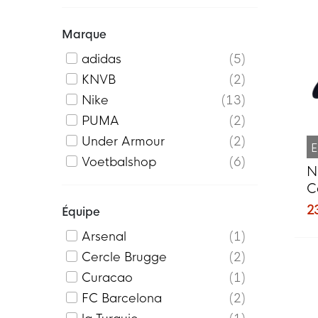
Marque
adidas
5
KNVB
2
Nike
13
PUMA
2
Under Armour
2
E
Voetbalshop
6
N
C
B
2
Équipe
Arsenal
1
Cercle Brugge
2
Curacao
1
FC Barcelona
2