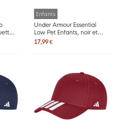
Enfants
b
Under Armour Essential
uette
Low Pet Enfants, noir et
enté
blanc
17,99 €