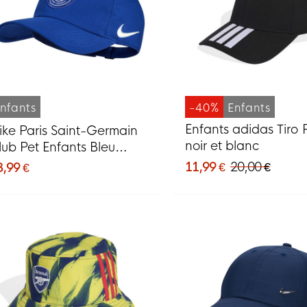
nfants
-40%
Enfants
Enfants adidas Tiro 
ike Paris Saint-Germain
noir et blanc
lub Pet Enfants Bleu
oncé Rouge
11,99 €
20,00 €
3,99 €