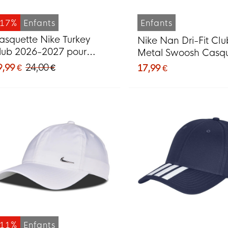
-17%
Enfants
Enfants
asquette Nike Turkey
Nike Nan Dri-Fit Clu
lub 2026-2027 pour
Metal Swoosh Casq
nfants, noir, rouge, blanc
Tout-Petits Noir Arg
9,99 €
24,00 €
17,99 €
-11%
Enfants