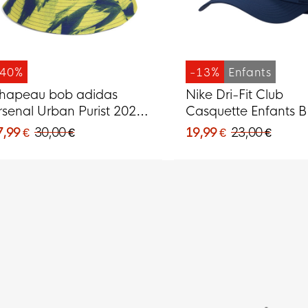
-40%
-13%
Enfants
hapeau bob adidas
Nike Dri-Fit Club
rsenal Urban Purist 2025-
Casquette Enfants B
026 jaune, bleu foncé,
Foncé Argenté
7,99 €
30,00 €
19,99 €
23,00 €
ouge, blanc