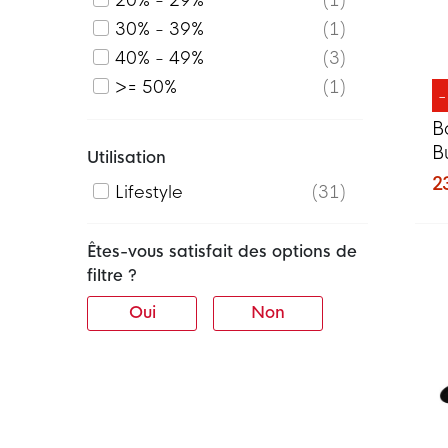
20% - 29%
1
30% - 39%
1
40% - 49%
3
>= 50%
1
B
B
Utilisation
e
2
Lifestyle
31
Êtes-vous satisfait des options de
filtre ?
Oui
Non