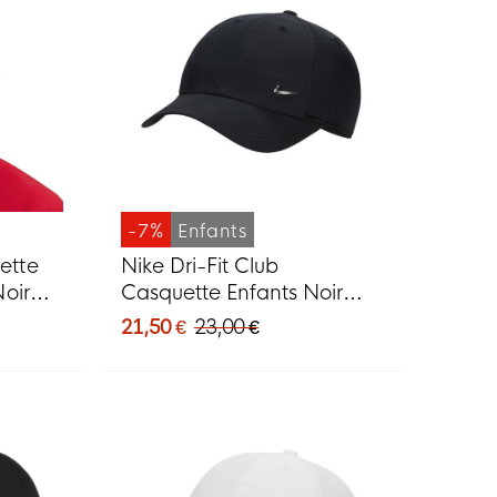
-7%
Enfants
ette
Nike Dri-Fit Club
oir
Casquette Enfants Noir
Argenté
21,50 €
23,00 €