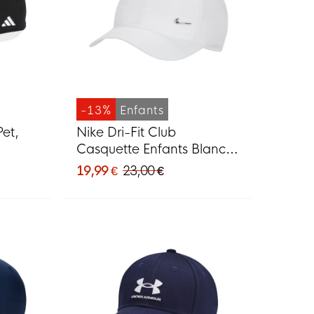
-13%
Enfants
Pet,
Nike Dri-Fit Club
Casquette Enfants Blanc
Argenté
19,99 €
23,00 €