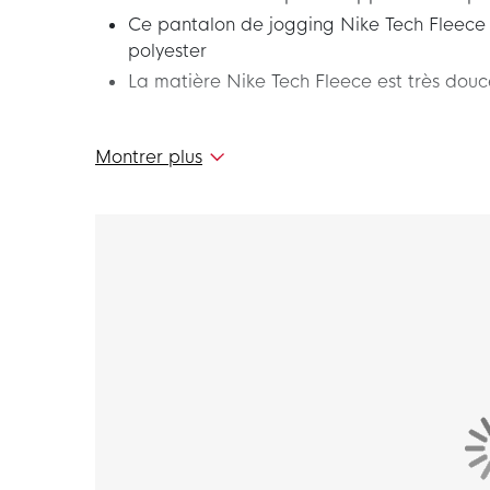
Ce pantalon de jogging Nike Tech Fleece
polyester
La matière Nike Tech Fleece est très dou
Ce nouveau pantalon de jogging Nike Tech Fl
Montrer plus
la collection Nike Tech Fleece. Nike Tech Fle
fabriquée à partir d'une matière qui retient l
chaleur sans rajouter du poids. Idéal à porter
de chaque instant avec ce pantalon de joggin
Coupe
Le pantalon Nike Tech Fleece a une coupe fuse
cuisses et se rétrécit à partir des genoux. Ce
d'espace aux cuisses et aux hanches et que les
Caractéristiques
Ce pantalon de jogging Nike Tech Fleece est a
avec cordon de serrage. Les poignets côtelés 