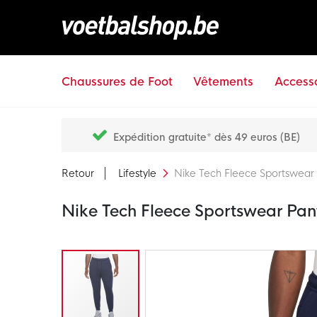
Chaussures de Foot
Vêtements
Accesso
Expédition gratuite* dès 49 euros (BE)
Retour
Lifestyle
Nike Tech Fleece Sportswear 
Nike Tech Fleece Sportswear Pan
Passer
à
la
fin
de
la