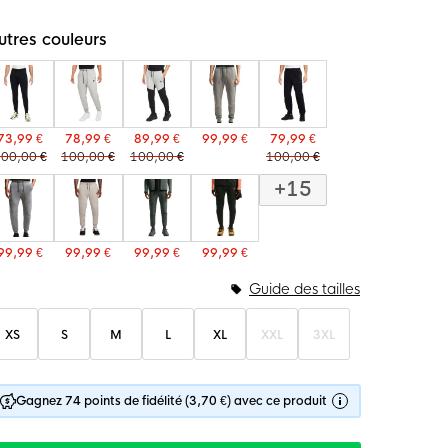
utres couleurs
73,99 €
78,99 €
89,99 €
99,99 €
79,99 €
00,00 €
100,00 €
100,00 €
100,00 €
+15
99,99 €
99,99 €
99,99 €
99,99 €
Guide des tailles
XS
S
M
L
XL
XXL
3XL
Gagnez 74 points de fidélité (3,70 €) avec ce produit