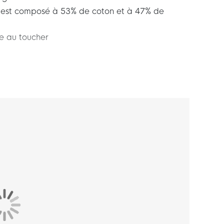
 est composé à 53% de coton et à 47% de
ce au toucher
eece Sportswear Bleu Foncé Noir fait partie de
ece est une construction thermique innovante
a chaleur contre le corps pour une sensation de
 pendant votre temps libre. Profitez encore plus
g Nike Tech Fleece pour enfants!
lée. Il est assis confortablement au niveau des
la garantit que le pantalon laisse suffisamment
 chevilles sont plus serrées en bas.
justable grâce à sa taille souple et élastique
hauts garantissent que le pantalon reste bien