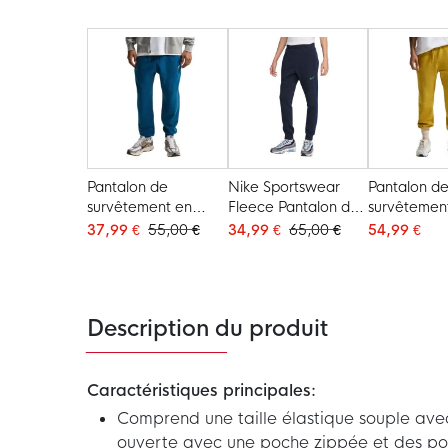
Blanc Noir
Gris Vert Menthe
Bleu Foncé
Noir
Pantalon de
Nike Sportswear
Pantalon d
survêtement en
Fleece Pantalon de
survêtemen
polaire Nike
Jogging Bleu Foncé
polaire Nik
37,99 €
55,00 €
34,99 €
65,00 €
54,99 €
Sportswear Club
Sportswear
bleu foncé beige
jaune foncé
Description du produit
Caractéristiques principales:
Comprend une taille élastique souple ave
ouverte avec une poche zippée et des po