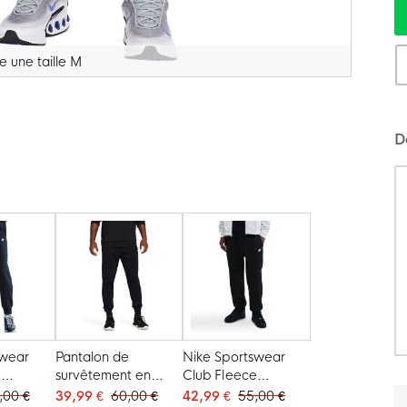
 une taille M
D
swear
Pantalon de
Nike Sportswear
e
survêtement en
Club Fleece
e Jogging
polaire Under
Pantalon de Jogging
,00 €
39,99 €
60,00 €
42,99 €
55,00 €