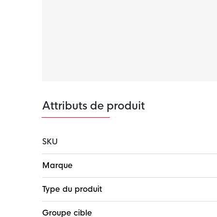
en place et vous pouvez mettre en valeur vos
poche zippée. La poche zippée comporte une
cartes et votre téléphone afin que vous puissie
Matière
Le pantalon de jogging Nike Tech Fleece est
La matière polaire légère de première qualité e
offre beaucoup de chaleur sans volume suppl
Attributs de produit
SKU
Plus
Marque
d'infos
Type du produit
Groupe cible