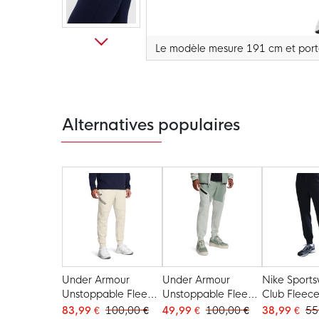
Le modèle mesure 191 cm et porte
Passer
au
début
de
la
Galerie
Alternatives populaires
d’images
Under Armour
Under Armour
Nike Sport
Unstoppable Fleece
Unstoppable Fleece
Club Fleec
Pantalon de Jogging
Pantalon de Jogging
Pantalon d
83,99 €
100,00 €
49,99 €
100,00 €
38,99 €
55