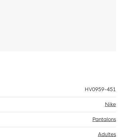
 baskets. Il y a une poche ouverte avec une
 poche supplémentaire pour vos clés, vos
z les saisir facilement.
 composé à 53% de coton et à 47% de polyester.
st lisse à l'intérieur comme à l'extérieur et
émentaire.
HV0959-451
Nike
Pantalons
Adultes