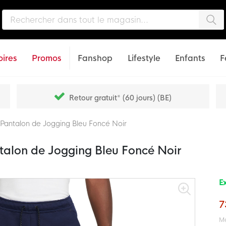
Che
ires
Promos
Fanshop
Lifestyle
Enfants
F
Retour gratuit* (60 jours) (BE)
Pantalon de Jogging Bleu Foncé Noir
talon de Jogging Bleu Foncé Noir
Ex
7
Me