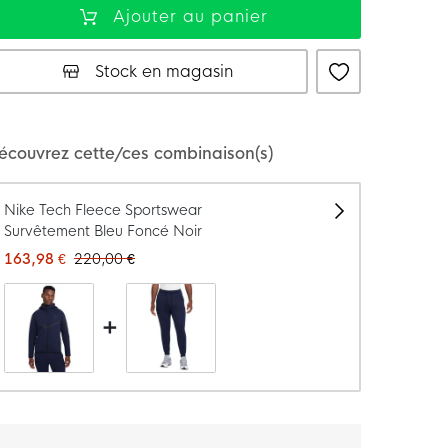
Ajouter au panier
Le modèle mesure 191 cm et porte une taille M
Stock en magasin
écouvrez cette/ces combinaison(s)
Nike Tech Fleece Sportswear
Survêtement Bleu Foncé Noir
163,98 €
220,00 €
+