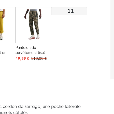
 Blanc
Armour noir
Noir Blanc
+11
e
Pantalon de
t en
survêtement tissé
e
Nike Tech
49,99 €
110,00 €
 Club
Sportswear
 blanc
camouflage
c cordon de serrage, une poche latérale
ignets côtelés