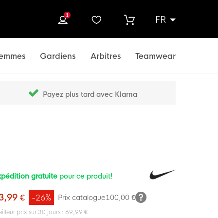
1
FR
rcher
emmes
Gardiens
Arbitres
Teamwear
Payez plus tard avec Klarna
pédition gratuite
pour ce produit!
3,99 €
-26%
Prix catalogue
100,00 €
illeur prix sur 30 jours : 69,99 €