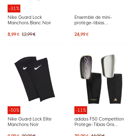
-31%
Nike Guard Lock
Ensemble de mini-
Manchons Blanc Noir
protège-tibias
Onekeeper, noir, blanc,
rouge
8,99 €
12,99 €
24,99 €
-50%
-11%
Nike Guard Lock Elite
adidas F50 Competition
Manchons Noir
Protège-Tibias Gris
Argenté Blanc Doré Noir
9,99 €
20,00 €
39,99 €
44,99 €