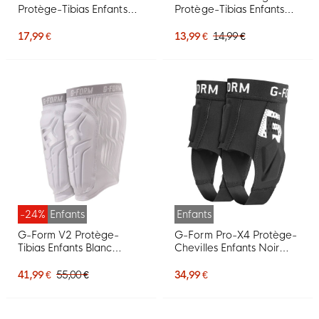
Protège-Tibias Enfants
Protège-Tibias Enfants
Blanc Mauve Rose
Gris Argenté Blanc Doré
Noir
17,99 €
13,99 €
14,99 €
-24%
Enfants
Enfants
G-Form V2 Protège-
G-Form Pro-X4 Protège-
Tibias Enfants Blanc
Chevilles Enfants Noir
Argenté
Blanc
41,99 €
55,00 €
34,99 €