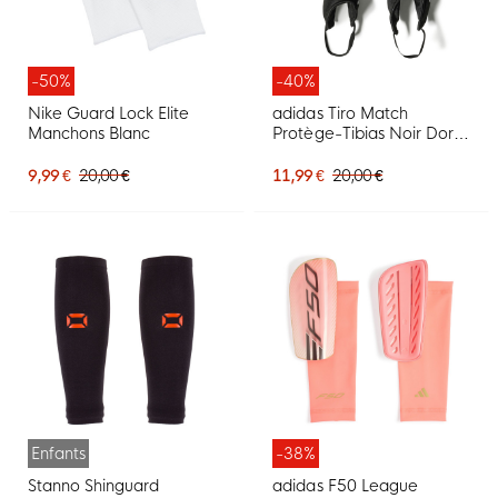
-50%
-40%
Nike Guard Lock Elite
adidas Tiro Match
Manchons Blanc
Protège-Tibias Noir Doré
Blanc
9,99 €
20,00 €
11,99 €
20,00 €
Enfants
-38%
Stanno Shinguard
adidas F50 League