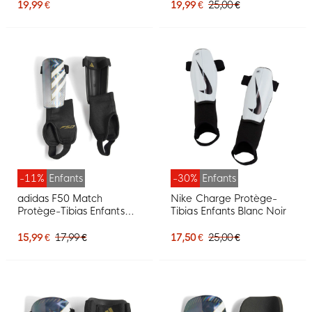
19,99 €
19,99 €
25,00 €
-11%
Enfants
-30%
Enfants
adidas F50 Match
Nike Charge Protège-
Protège-Tibias Enfants
Tibias Enfants Blanc Noir
Gris Argenté Blanc Doré
Noir
15,99 €
17,99 €
17,50 €
25,00 €