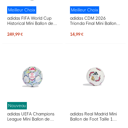
Meilleur Choix
Meilleur Choix
adidas FIFA World Cup
adidas CDM 2026
Historical Mini Ballon de
Trionda Final Mini Ballon
Foot Set 15 Ballons
de Foot Taille 1 Blanc
Noir Doré
249,99 €
14,99 €
Nouveau
adidas UEFA Champions
adidas Real Madrid Mini
League Mini Ballon de
Ballon de Foot Taille 1
Foot Taille 1 2025-2026
2026-2027 Blanc Noir