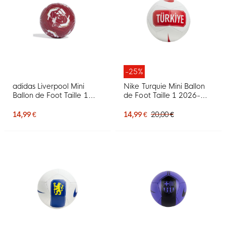
-25%
adidas Liverpool Mini
Nike Turquie Mini Ballon
Ballon de Foot Taille 1
de Foot Taille 1 2026-
2026-2027 Rouge Blanc
2028 Blanc Rouge
Doré
14,99 €
14,99 €
20,00 €