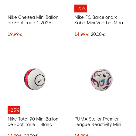
-25%
Nike Chelsea Mini Ballon
Nike FC Barcelona x
de Foot Taille 1 2026-
Kobe Mini Voetbal Maat 1
2027 Blanc Bleu Jaune
Paars Zwart
19,99 €
14,99 €
20,00 €
-25%
Nike Total 90 Mini Ballon
PUMA Stellar Premier
de Foot Taille 1 Blanc
League Reactivity Mini
Noir Rouge
Ballon de Foot Taille 1
2026-2027 Blanc
14,99 €
20,00 €
14,99 €