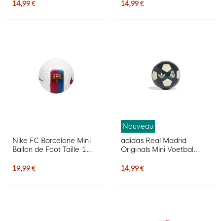
Blanc Rose Multicolore
Rose
14,99 €
14,99 €
Nouveau
Nike FC Barcelone Mini
adidas Real Madrid
Ballon de Foot Taille 1
Originals Mini Voetbal
2026-2027 Blanc Bleu
Maat 1 2026-2027
Rouge
Donkergroen Wit
19,99 €
14,99 €