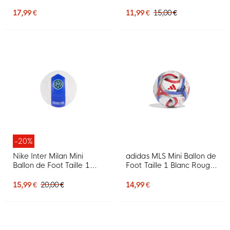
Noir
1 Blanc Beige Bleu
17,99 €
11,99 €
15,00 €
-20%
Nike Inter Milan Mini
adidas MLS Mini Ballon de
Ballon de Foot Taille 1
Foot Taille 1 Blanc Rouge
2025-2026 Blanc Bleu
Bleu
Noir
15,99 €
20,00 €
14,99 €