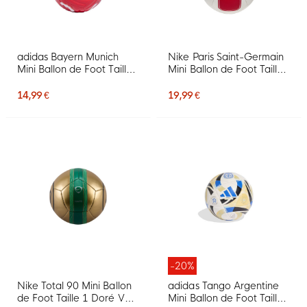
adidas Bayern Munich
Nike Paris Saint-Germain
Mini Ballon de Foot Taille
Mini Ballon de Foot Taille
1 2026-2027 Rouge
1 2026-2027 Blanc Bleu
Blanc Doré
Foncé Rouge
14,99 €
19,99 €
-20%
Nike Total 90 Mini Ballon
adidas Tango Argentine
de Foot Taille 1 Doré Vert
Mini Ballon de Foot Taille