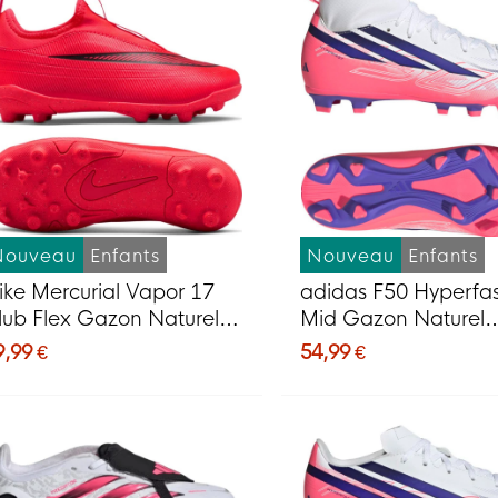
Nouveau
Enfants
Nouveau
Enfants
ike Mercurial Vapor 17
adidas F50 Hyperfas
lub Flex Gazon Naturel
Mid Gazon Naturel
rtificiel Chaussures de
Artificiel Chaussures
9,99 €
54,99 €
oot en Salle (MG) Enfants
Foot (MG) Enfants B
ouge Vif Noir Doré
Mauve Rose