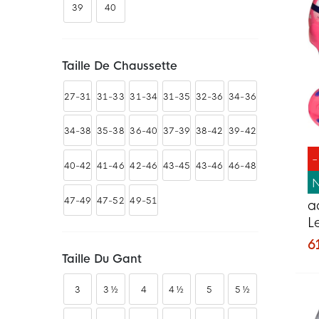
39
40
Taille De Chaussette
27-31
31-33
31-34
31-35
32-36
34-36
34-38
35-38
36-40
37-39
38-42
39-42
40-42
41-46
42-46
43-45
43-46
46-48
47-49
47-52
49-51
a
L
C
6
E
Taille Du Gant
3
3 ½
4
4 ½
5
5 ½