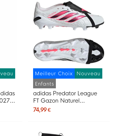
veau
Meilleur Choix
Nouveau
Enfants
adidas
adidas Predator League
2027
FT Gazon Naturel
Chaussures de Foot (FG)
74,99 €
Enfants Blanc Noir Rose