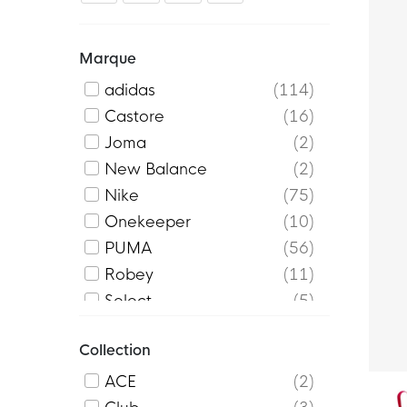
Marque
adidas
114
Castore
16
Joma
2
New Balance
2
Nike
75
Onekeeper
10
PUMA
56
Robey
11
Select
5
Shoefresh
3
Collection
Skechers
3
Under Armour
1
ACE
2
Voetbalshop
21