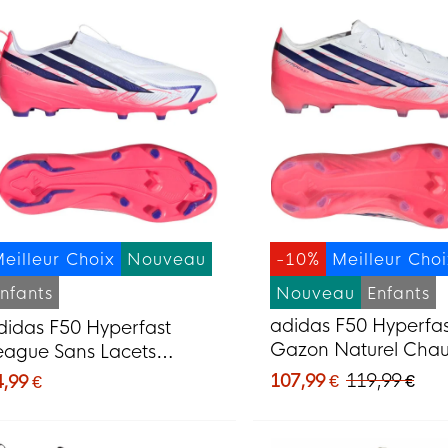
eilleur Choix
Nouveau
-10%
Meilleur Cho
nfants
Nouveau
Enfants
adidas F50 Hyperfast
didas F50 Hyperfast
Gazon Naturel Chau
eague Sans Lacets
de Foot (FG) Enfant
azon Naturel Chaussures
107,99 €
119,99 €
4,99 €
Mauve Rose
e Foot (FG) Enfants Blanc
auve Rose