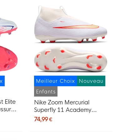
ix
Meilleur Choix
Nouveau
Enfants
 Elite
Nike Zoom Mercurial
ssures
Superfly 11 Academy
s Blanc
Gazon Naturel Artificiel
74,99 €
Chaussures de Foot (MG)
Enfants Blanc Rouge Vif
Doré