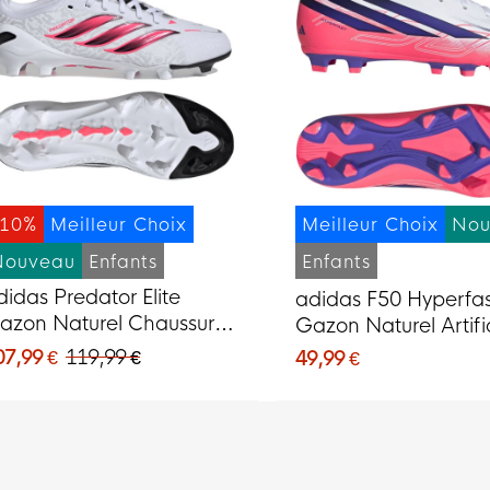
-10%
Meilleur Choix
Meilleur Choix
Nou
Nouveau
Enfants
Enfants
didas Predator Elite
adidas F50 Hyperfas
azon Naturel Chaussures
Gazon Naturel Artific
e Foot (FG) Enfants Blanc
Chaussures de Foot
07,99 €
119,99 €
49,99 €
oir Rose
Enfants Blanc Mauv