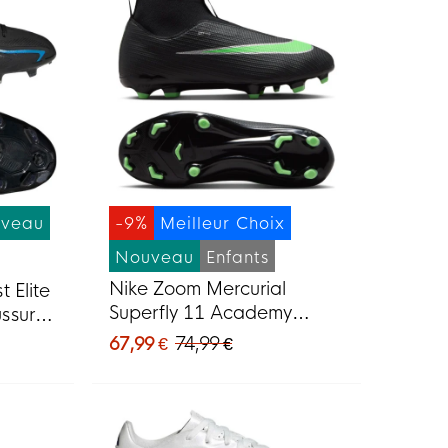
veau
-9%
Meilleur Choix
Nouveau
Enfants
Nike Zoom Mercurial
 Elite
Superfly 11 Academy
ssures
Gazon Naturel Artificiel
 Noir
67,99 €
74,99 €
Chaussures de Foot (MG)
Enfants Noir Vert Vif Gris
Argenté