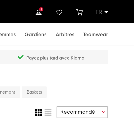
1
FR
rcher
emmes
Gardiens
Arbitres
Teamwear
Payez plus tard avec Klarna
aînement
Baskets