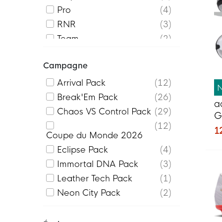
Predator
14
Pro
4
Razor
2
RNR
3
SKX_2
1
Team
2
Strike Series
9
Top
1
Campagne
teamGOAL
4
Ultimate
1
teamLIGA
2
Arrival Pack
12
Tech Fleece
5
Break'Em Pack
26
a
Tekela
1
Chaos VS Control Pack
29
G
Tiempo
2
12
d
1
Coupe du Monde 2026
Tiempo Maestro
2
N
Eclipse Pack
4
Tiempo Streetgato
2
Immortal DNA Pack
3
Tiro 26
8
Leather Tech Pack
1
Tiro Travel
3
Neon City Pack
2
Ultra
8
ProPlayer
10
V5
3
Shadow Pack
7