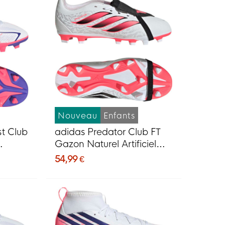
Nouveau
Enfants
t Club
adidas Predator Club FT
Gazon Naturel Artificiel
 de
Chaussures de Foot (MG)
54,99 €
lanc
Enfants Blanc Noir Rose