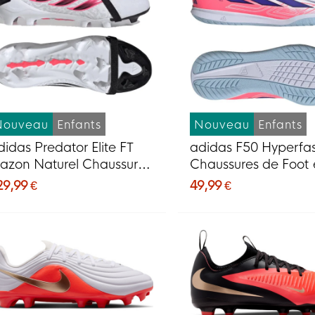
Nouveau
Enfants
Nouveau
Enfants
didas Predator Elite FT
adidas F50 Hyperfas
azon Naturel Chaussures
Chaussures de Foot 
e Foot (FG) Enfants Blanc
Salle (IN) Blanc Ma
29,99 €
49,99 €
oir Rose
Rose