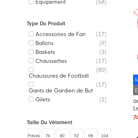
Équipement
58
Type Du Produit
Accessoires de Fan
17
Ballons
9
Baskets
3
Chaussettes
17
80
Chaussures de Football
M
17
E
Gants de Gardien de But
Gilets
2
a
L
Hauts d'Entraînement
8
G
7
Kit d'Entretien
1
Taille Du Vêtement
d
Maillots
39
M
Pantalons
10
Pièces
74
80
92
98
104