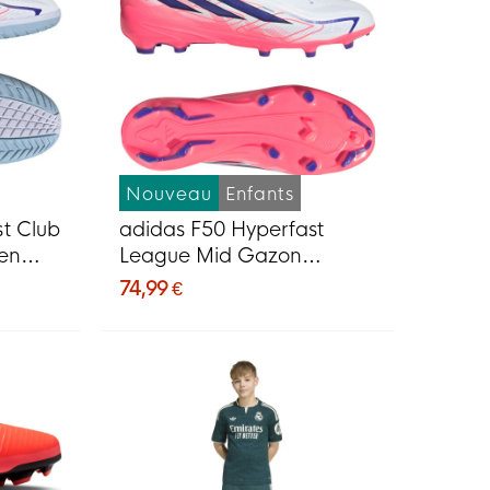
Nouveau
Enfants
t Club
adidas F50 Hyperfast
en
League Mid Gazon
uve
Naturel Chaussures de
74,99 €
Foot (FG) Enfants Blanc
Mauve Rose