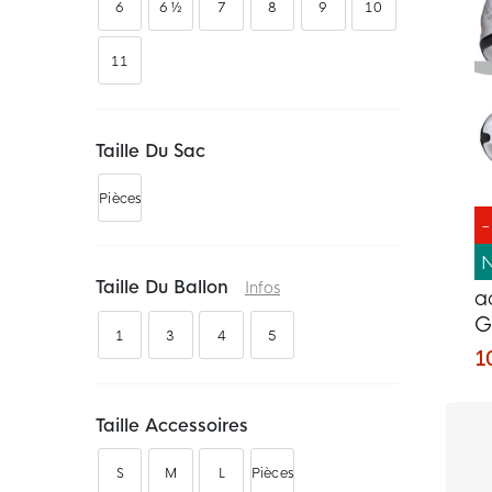
6
6 ½
7
8
9
10
11
Taille Du Sac
Pièces
Taille Du Ballon
Infos
a
G
1
3
4
5
d
1
N
Taille Accessoires
S
M
L
Pièces