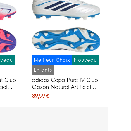
veau
Meilleur Choix
Nouveau
Enfants
t Club
adidas Copa Pure IV Club
iel
Gazon Naturel Artificiel
 (MG)
Chaussures de Foot (MG)
39,99 €
e Rose
Enfants Blanc Bleu Bleu
Foncé