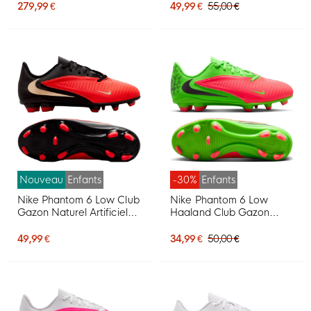
Noir Rouge Vif Doré
Foot (MG) Enfants Blanc
279,99 €
49,99 €
55,00 €
Rose Vif Noir
Nouveau
Enfants
-30%
Enfants
Nike Phantom 6 Low Club
Nike Phantom 6 Low
Gazon Naturel Artificiel
Haaland Club Gazon
Chaussures de Foot (MG)
Naturel Artificiel
Enfants Noir Rouge Vif
Chaussures de Foot (MG)
49,99 €
34,99 €
50,00 €
Doré
Enfants Vert Vif Rouge
Noir