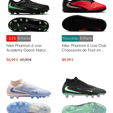
-12%
Enfants
Nouveau
Enfants
Nike Phantom 6 Low
Nike Phantom 6 Low Club
Academy Gazon Naturel
Chaussures de Foot en
Artificiel Chaussures de
Salle (IN) Enfants Noir
Foot (MG) Enfants Noir
Rouge Vif Doré
56,99 €
65,00 €
49,99 €
Vert Vif