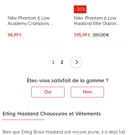
-30%
Nike Phantom 6 Low
Nike Phantom 6 Low
Academy Crampons
Haaland Elite Gazon
Vissés Chaussures de Foot
Naturel Chaussures de
(SG) Anti-Clog Noir Vert
Foot (FG) Vert Vif Rouge
94,99 €
195,99 €
280,00 €
Vif
Noir
Suivant
1
2
Êtes-vous satisfait de la gamme ?
Oui
Non
Erling Haaland Chaussures et Vêtements
Bien que Erling Braut Haaland soit encore jeune, il a déjà fait