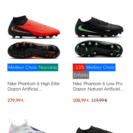
Meilleur Choix
Nouveau
-13%
Meilleur Choix
Enfants
Nike Phantom 6 High Elite
Nike Phantom 6 Low Pro
Gazon Artificiel
Gazon Naturel Artificiel
Chaussures de Foot (AG)
Chaussures de Foot (MG)
Noir Rouge Vif Doré
Noir Vert Vif
279,99 €
104,99 €
119,99 €