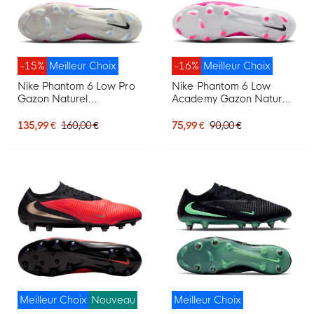
-15%
Meilleur Choix
-16%
Meilleur Choix
Nike Phantom 6 Low Pro
Nike Phantom 6 Low
Gazon Naturel
Academy Gazon Naturel
Chaussures de Foot (FG)
Artificiel Chaussures de
Blanc Rose Vif Noir
Foot (MG) Blanc Rose Vif
135,99 €
160,00 €
75,99 €
90,00 €
Noir
Meilleur Choix
Nouveau
Meilleur Choix