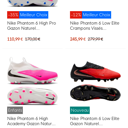
-35%
Meilleur Choix
-12%
Meilleur Choix
Nike Phantom 6 High Pro
Nike Phantom 6 Low Elite
Gazon Naturel
Crampons Vissés
Chaussures de Foot (FG)
Chaussures de Foot (SG)
Jaune Orange Noir
Pro Player Blanc Rose Vif
110,99 €
170,00 €
245,99 €
279,99 €
Noir
Enfants
Nouveau
Nike Phantom 6 High
Nike Phantom 6 Low Elite
Academy Gazon Naturel
Gazon Naturel