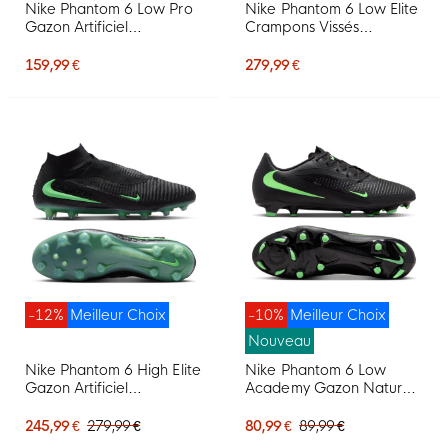
Nike Phantom 6 Low Pro
Nike Phantom 6 Low Elite
Gazon Artificiel
Crampons Vissés
Chaussures de Foot (AG)
Chaussures de Foot (SG)
Noir Rouge Vif Doré
Pro Player Noir Vert Vif
159,99 €
279,99 €
-12%
Meilleur Choix
-10%
Meilleur Choix
Nouveau
Nike Phantom 6 High Elite
Nike Phantom 6 Low
Gazon Artificiel
Academy Gazon Naturel
Chaussures de Foot (AG)
Artificiel Chaussures de
Noir Vert Vif
Foot (MG) Noir Vert Vif
245,99 €
279,99 €
80,99 €
89,99 €