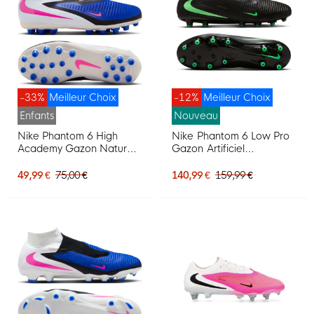
-33%
Meilleur Choix
-12%
Meilleur Choix
Enfants
Nouveau
Nike Phantom 6 High
Nike Phantom 6 Low Pro
Academy Gazon Naturel
Gazon Artificiel
Artificiel Chaussures de
Chaussures de Foot (AG)
Foot (MG) Enfants Bleu
Noir Vert Vif
49,99 €
75,00 €
140,99 €
159,99 €
Blanc Rose Vif