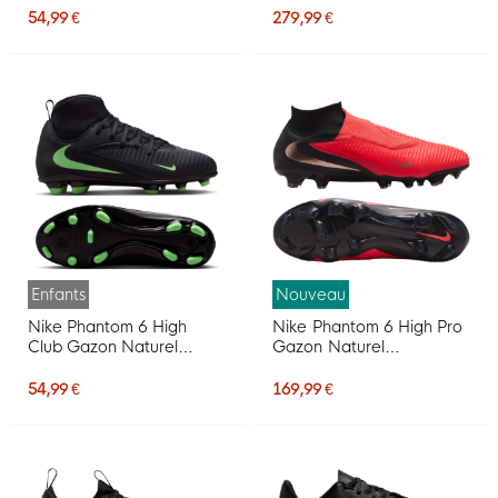
Foot (MG) Enfants Noir
Pro Player Noir Rouge Vif
54,99 €
279,99 €
Rouge Vif Doré
Doré
Enfants
Nouveau
Nike Phantom 6 High
Nike Phantom 6 High Pro
Club Gazon Naturel
Gazon Naturel
Artificiel Chaussures de
Chaussures de Foot (FG)
Foot (MG) Enfants Noir
Noir Rouge Vif Doré
54,99 €
169,99 €
Vert Vif