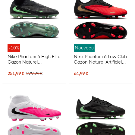
-10%
Nouveau
Nike Phantom 6 High Elite
Nike Phantom 6 Low Club
Gazon Naturel
Gazon Naturel Artificiel
Chaussures de Foot (FG)
Chaussures de Foot (MG)
Noir Vert Vif
Noir Rouge Vif Doré
251,99 €
279,99 €
64,99 €