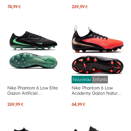
Artificiel Chaussures de
Chaussures de Foot (FG)
Foot (MG) Enfants Blanc
Noir Rouge Vif Doré
74,99 €
269,99 €
Rose Vif Noir
Nouveau
Enfants
Nike Phantom 6 Low Elite
Nike Phantom 6 Low
Gazon Artificiel
Academy Gazon Naturel
Chaussures de Foot (AG)
Artificiel Chaussures de
Noir Vert Vif
Foot (MG) Enfants Noir
269,99 €
64,99 €
Rouge Vif Doré