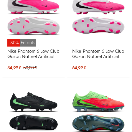
-30%
Enfants
Nike Phantom 6 Low Club
Nike Phantom 6 Low Club
Gazon Naturel Artificiel
Gazon Naturel Artificiel
Chaussures de Foot (MG)
Chaussures de Foot (MG)
Enfants Blanc Rose Vif
Blanc Rose Vif Noir
34,99 €
50,00 €
64,99 €
Noir