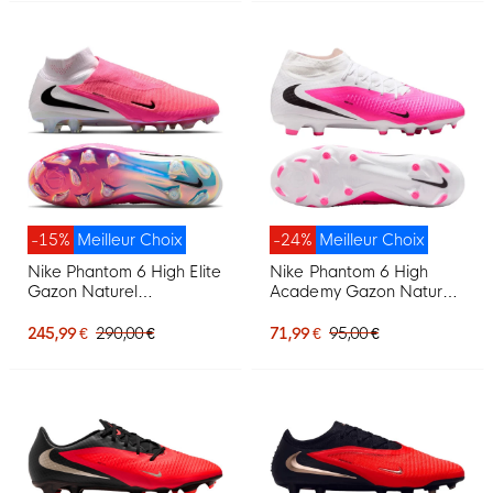
-15%
Meilleur Choix
-24%
Meilleur Choix
Nike Phantom 6 High Elite
Nike Phantom 6 High
Gazon Naturel
Academy Gazon Naturel
Chaussures de Foot (FG)
Artificiel Chaussures de
Blanc Rose Vif Noir
Foot (MG) Blanc Rose Vif
245,99 €
290,00 €
71,99 €
95,00 €
Noir