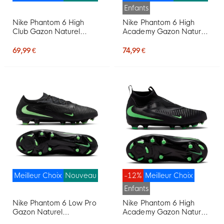
Enfants
Nike Phantom 6 High
Nike Phantom 6 High
Club Gazon Naturel
Academy Gazon Naturel
Artificiel Chaussures de
Artificiel Chaussures de
Foot (MG) Noir Rouge Vif
Foot (MG) Enfants Noir
69,99 €
74,99 €
Doré
Rouge Vif Doré
Meilleur Choix
Nouveau
-12%
Meilleur Choix
Enfants
Nike Phantom 6 Low Pro
Nike Phantom 6 High
Gazon Naturel
Academy Gazon Naturel
Chaussures de Foot (FG)
Artificiel Chaussures de