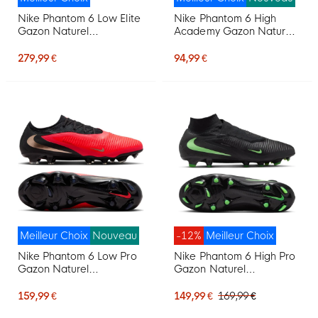
Nike Phantom 6 Low Elite
Nike Phantom 6 High
Gazon Naturel
Academy Gazon Naturel
Chaussures de Foot (FG)
Artificiel Chaussures de
Blanc Rose Vif Noir
Foot (MG) Noir Rouge Vif
279,99 €
94,99 €
Doré
Meilleur Choix
Nouveau
-12%
Meilleur Choix
Nike Phantom 6 Low Pro
Nike Phantom 6 High Pro
Gazon Naturel
Gazon Naturel
Chaussures de Foot (FG)
Chaussures de Foot (FG)
Noir Rouge Vif Doré
Noir Vert Vif
159,99 €
149,99 €
169,99 €