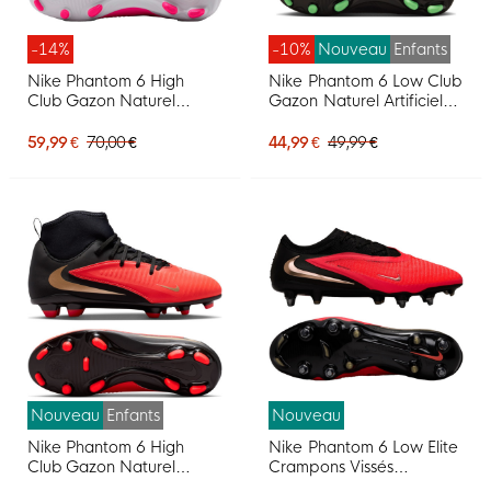
-14%
-10%
Nouveau
Enfants
Nike Phantom 6 High
Nike Phantom 6 Low Club
Club Gazon Naturel
Gazon Naturel Artificiel
Artificiel Chaussures de
Chaussures de Foot (MG)
Foot (MG) Blanc Rose Vif
Enfants Noir Vert Vif
59,99 €
70,00 €
44,99 €
49,99 €
Noir
Nouveau
Enfants
Nouveau
Nike Phantom 6 High
Nike Phantom 6 Low Elite
Club Gazon Naturel
Crampons Vissés
Artificiel Chaussures de
Chaussures de Foot (SG)