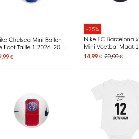
-25%
Nike FC Barcelona 
ike Chelsea Mini Ballon
Mini Voetbal Maat 1
e Foot Taille 1 2026-2027
Zwart
lanc Bleu Jaune
14,99 €
20,00 €
9,99 €