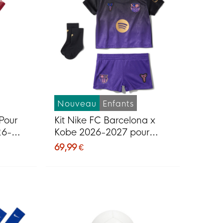
Nouveau
Enfants
 Pour
Kit Nike FC Barcelona x
26-
Kobe 2026-2027 pour
bébé
69,99 €