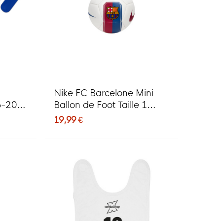
Nike FC Barcelone Mini
6-2027
Ballon de Foot Taille 1
2026-2027 Blanc Bleu
19,99 €
Rouge