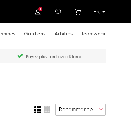
1
FR
rcher
emmes
Gardiens
Arbitres
Teamwear
Payez plus tard avec Klarna