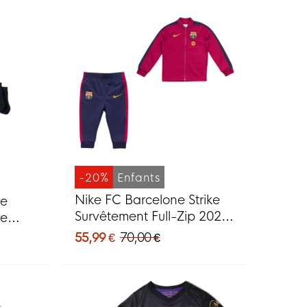
-20%
Enfants
Nike FC Barcelone Strike
re
Survêtement Full-Zip 2026-
le
2027 Bébé Rouge Bleu
55,99 €
70,00 €
Foncé Jaune