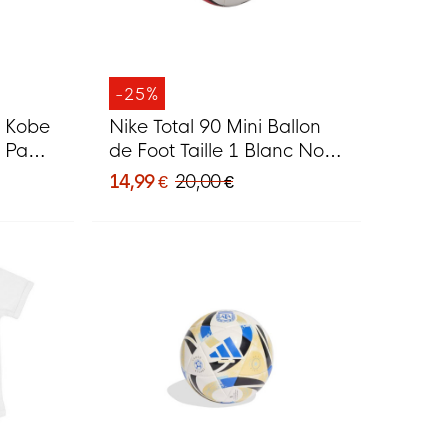
-25%
x Kobe
Nike Total 90 Mini Ballon
 Paars
de Foot Taille 1 Blanc Noir
Rouge
14,99 €
20,00 €