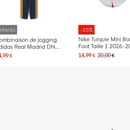
nfants
-25%
Nike Turquie Mini Ba
ombinaison de jogging
Foot Taille 1 2026-2
didas Real Madrid DNA
Blanc Rouge
026-2027 pour bébés et
14,99 €
20,00 €
4,99 €
out-petits, bleu foncé,
range, blanc