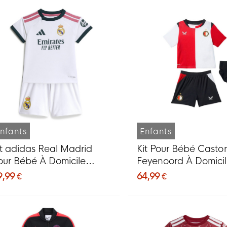
nfants
Enfants
it adidas Real Madrid
Kit Pour Bébé Casto
our Bébé À Domicile
Feyenoord À Domici
026-2027
2026-2027
9,99 €
64,99 €