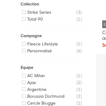
Collection
Strike Series
3
Total 90
1
E
C
Campagne
a
2
Fleece Lifestyle
1
5
t
Personnalisé
6
o
Équipe
AC Milan
1
Ajax
2
Argentine
1
Borussia Dortmund
2
Cercle Brugge
1