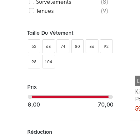
Survêtements
8
Tenues
9
Taille Du Vêtement
62
68
74
80
86
92
98
104
E
Prix
K
P
8,00
70,00
2
5
Réduction