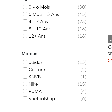
0 - 6 Mois
30
6 Mois - 3 Ans
45
4 - 7 Ans
25
8 - 12 Ans
18
12+ Ans
18
E
C
a
Marque
2
5
adidas
13
t
Castore
2
KNVB
1
Nike
15
PUMA
4
Voetbalshop
6