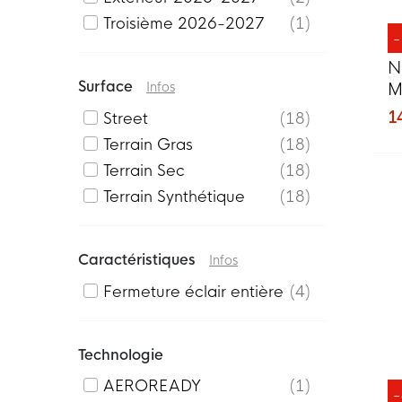
Troisième 2026-2027
1
N
Surface
Infos
M
2
1
Street
18
F
Terrain Gras
18
Terrain Sec
18
Terrain Synthétique
18
Caractéristiques
Infos
Fermeture éclair entière
4
Technologie
AEROREADY
1