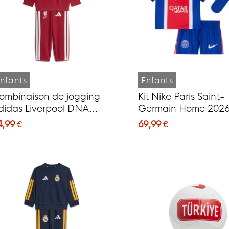
nfants
Enfants
ombinaison de jogging
Kit Nike Paris Saint-
didas Liverpool DNA
Germain Home 202
026-2027 pour bébés et
pour bébés
4,99 €
69,99 €
out-petits, rouge et blanc