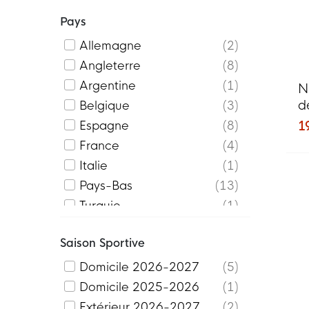
Serie A
1
Pays
Équipes nationales
5
Allemagne
2
Angleterre
8
Argentine
1
N
d
Belgique
3
B
1
Espagne
8
France
4
Italie
1
Pays-Bas
13
Turquie
1
Saison Sportive
Domicile 2026-2027
5
Domicile 2025-2026
1
Extérieur 2026-2027
2