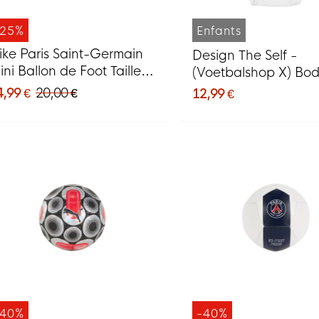
-25%
Enfants
ike Paris Saint-Germain
Design The Self -
ini Ballon de Foot Taille 1
(Voetbalshop X) Bo
026-2027 Blanc Bleu
4,99 €
20,00 €
12,99 €
oncé Rouge
-40%
-40%