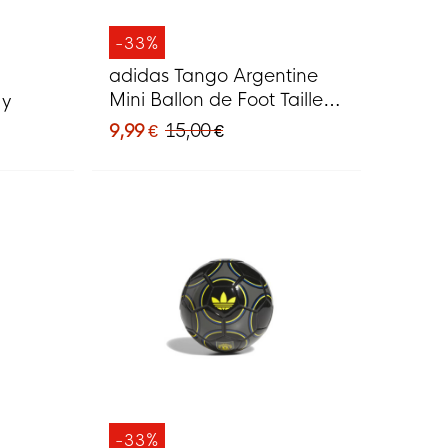
-33%
adidas Tango Argentine
Mini Ballon de Foot Taille 1
dy
Blanc Beige Bleu
9,99 €
15,00 €
-33%