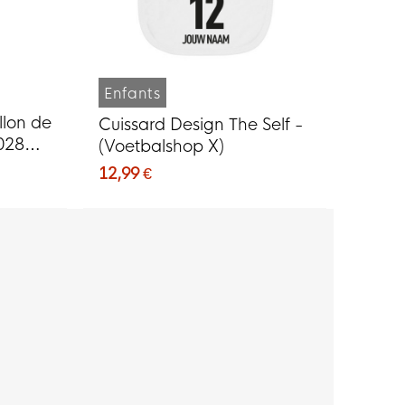
Enfants
llon de
Cuissard Design The Self -
028
(Voetbalshop X)
12,99 €