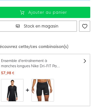
Ajouter au panier
Stock en magasin
écouvrez cette/ces combinaison(s)
Ensemble d'entraînement à
manches longues Nike Dri-FIT Park
Noir
57,98 €
+