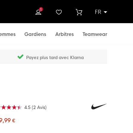
1
FR
rcher
emmes
Gardiens
Arbitres
Teamwear
Payez plus tard avec Klarna
4.5
(
2
Avis
)
ation:
100
f
9,99 €