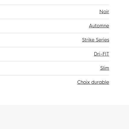
Noir
Automne
Strike Series
Dri-FIT
Slim
Choix durable