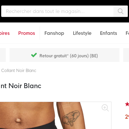
Che
ires
Promos
Fanshop
Lifestyle
Enfants
F
Retour gratuit* (60 jours) (BE)
t Collant Noir Blanc
ant Noir Blanc
Not
90
% o
2