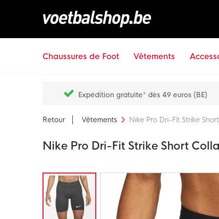
Chaussures de Foot
Vêtements
Accesso
Expédition gratuite* dès 49 euros (BE)
Retour
Vêtements
Nike Pro Dri-Fit Strike Shor
Nike Pro Dri-Fit Strike Short Coll
Passer
à
la
fin
de
la