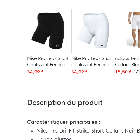
Nike Pro Leak Short
Nike Pro Leak Short
adidas Tech
Coulissant Femmes
Coulissant Femmes
Collant Bla
Noir Blanc
Blanc Noir
34,99 €
34,99 €
15,50 €
30
Description du produit
Caractéristiques principales :
Nike Pro Dri-Fit Strike Short Collant Noir 
Coupe ajustée