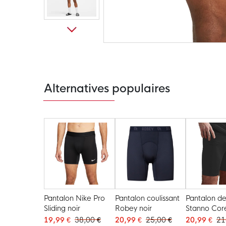
Passer
au
début
de
la
Galerie
Alternatives populaires
d’images
Pantalon Nike Pro
Pantalon coulissant
Pantalon de
Sliding noir
Robey noir
Stanno Core
19,99 €
38,00 €
20,99 €
25,00 €
20,99 €
21