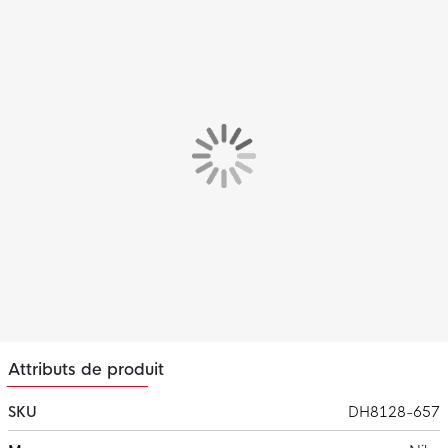
Coupe
Le short Nike Pro Strike possède une coupe ajustée qui procure
une sensation de finesse. La matière extensible offre un
ajustement par compression qui vous permet de bouger
librement pendant votre entraînement.
Matière
Le short collant Nike est composé de 100 % polyester. Cette
matière est dotée de la technologie Nike Dri-FIT, qui garantit
que la transpiration évacue vers la couche supérieure. Cela
vous permet de rester au sec et à l'aise pendant l'entraînement.
Attributs de produit
SKU
DH8128-657
Plus