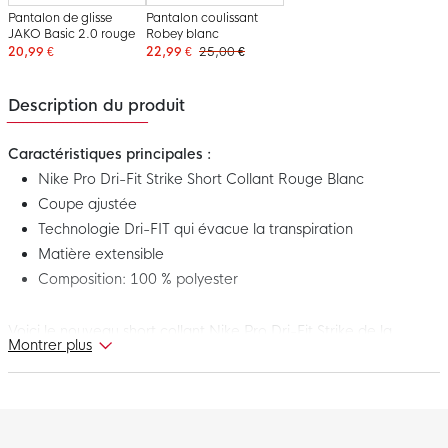
Pantalon de glisse
Pantalon coulissant
JAKO Basic 2.0 rouge
Robey blanc
20,99 €
22,99 €
25,00 €
Description du produit
Caractéristiques principales :
Nike Pro Dri-Fit Strike Short Collant Rouge Blanc
Coupe ajustée
Technologie Dri-FIT qui évacue la transpiration
Matière extensible
Composition: 100 % polyester
Voici le nouveau short collant Nike Pro Dri-Fit Strike de la
Montrer plus
collection Nike Strike teamwear. Avec ce short Nike
confortable, vous êtes bien équipé pour tirer le meilleur parti de
votre entraînement. Portez ce short Nike Pro Strike comme
couche de base ou comme couche unique lors de votre
prochain entraînement et profitez-en au maximum !