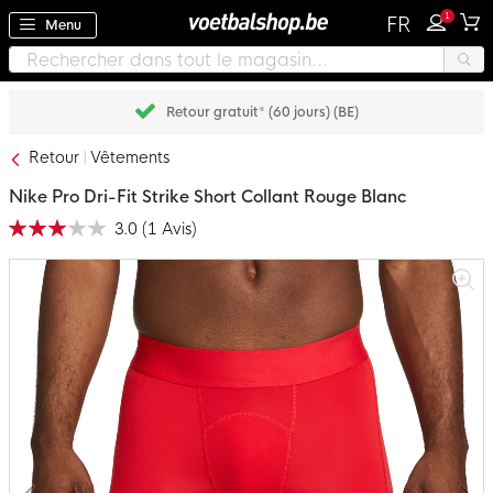
1
FR
Menu
Retour gratuit* (60 jours) (BE)
Retour
Vêtements
Nike Pro Dri-Fit Strike Short Collant Rouge Blanc
3.0
(
1
Avis
)
Notation:
60
100
% of
Passer
à
la
fin
de
la
galerie
d’images