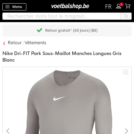
1
FR
Menu
Retour gratuit* (60 jours) (BE)
Retour
Vêtements
Nike Dri-FIT Park Sous-Maillot Manches Longues Gris
Blanc
Passer
à
la
fin
de
la
galerie
d’images