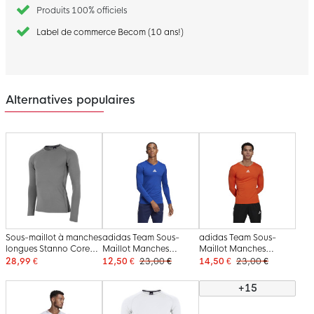
Produits 100% officiels
Label de commerce Becom (10 ans!)
Alternatives populaires
Sous-maillot à manches
adidas Team Sous-
adidas Team Sous-
longues Stanno Core
Maillot Manches
Maillot Manches
gris
Longues Bleu
Longues Orange
28,99 €
12,50 €
23,00 €
14,50 €
23,00 €
+15