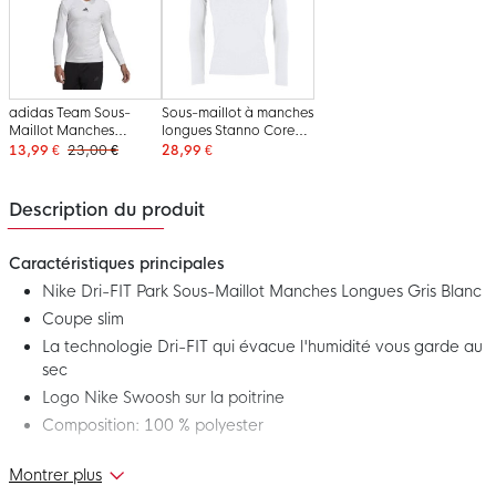
adidas Team Sous-
Sous-maillot à manches
Maillot Manches
longues Stanno Core
Longues Blanc
blanc
13,99 €
23,00 €
28,99 €
Description du produit
Caractéristiques principales
Nike Dri-FIT Park Sous-Maillot Manches Longues Gris Blanc
Coupe slim
La technologie Dri-FIT qui évacue l'humidité vous garde au
sec
Logo Nike Swoosh sur la poitrine
Composition: 100 % polyester
Montrer plus
Voici le nouveau sous-maillot Nike Dri-FIT Park à manches