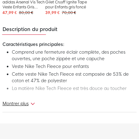
adidas Arsenal Vis Tech
Gilet Cruyff Ignite Tape
Veste Enfants Gris
pour Enfants gris foncé
Foncé
47,99 €
80,00 €
39,99 €
70,00 €
Description du produit
Caractéristiques principales:
Comprend une fermeture éclair complète, des poches
ouvertes, une poche zippée et une capuche
Veste Nike Tech Fleece pour enfants
Cette veste Nike Tech Fleece est composée de 53% de
coton et 47% de polyester
La matière Nike Tech Fleece est très douce au toucher
Montrer plus
Cette nouvelle veste Nike Tech Fleece Enfants Noir Gris Foncé
fait partie de la collection Nike Tech Fleece. Nike Tech Fleece
est une construction thermique innovante fabriquée à partir
d'une matière qui retient la chaleur contre le corps pour une
sensation de chaleur sans rajouter du poids. Idéal à porter
pendant votre temps libre. Profitez encore plus de chaque