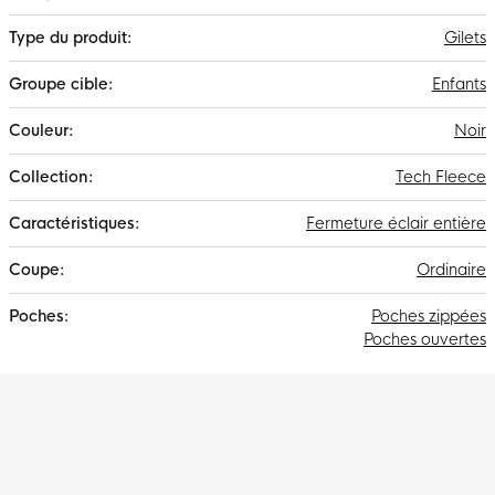
d'infos
supplémentaire.
Gilets
Enfants
Noir
Tech Fleece
Fermeture éclair entière
Ordinaire
Poches zippées
Poches ouvertes