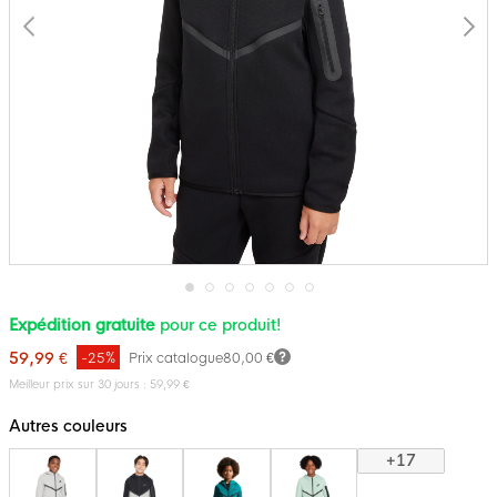
Passer
Expédition gratuite
pour ce produit!
au
début
59,99 €
-25%
Prix catalogue
80,00 €
de
la
Meilleur prix sur 30 jours : 59,99 €
Galerie
d’images
Autres couleurs
+17