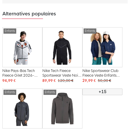
Alternatives populaires
Enfants
Enfants
Nike Pays-Bas Tech
Nike Tech Fleece
Nike Sportswear Club
Fleece Gilet 2026-
Sportswear Veste Noir
Fleece Veste Enfants
2028 Enfants Gris Clair
Gris Foncé
Bleu Foncé Blanc
94,99 €
89,99 €
120,00 €
29,99 €
50,00 €
Noir Orange Vif
+15
Enfants
Enfants