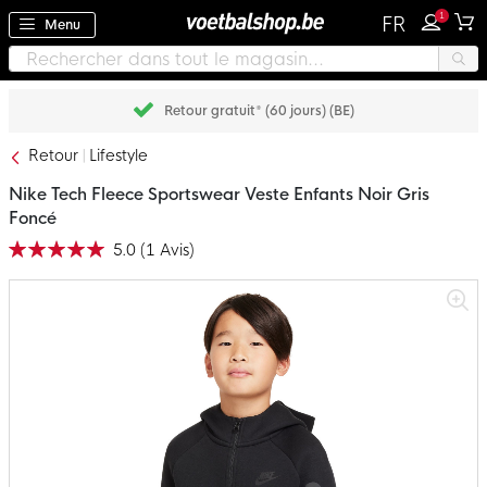
1
FR
Menu
Retour gratuit* (60 jours) (BE)
Retour
Lifestyle
Nike Tech Fleece Sportswear Veste Enfants Noir Gris
Foncé
5.0
(
1
Avis
)
Notation:
100
100
% of
Passer
à
la
fin
de
la
galerie
d’images