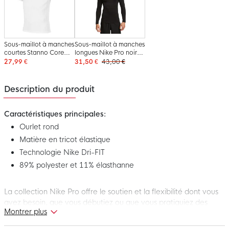
Sous-maillot à manches
Sous-maillot à manches
courtes Stanno Core
longues Nike Pro noir
blanc
blanc
27,99 €
31,50 €
43,00 €
Description du produit
Caractéristiques principales:
Ourlet rond
Matière en tricot élastique
Technologie Nike Dri-FIT
89% polyester et 11% élasthanne
La collection Nike Pro offre le soutien et la flexibilité dont vous
avez besoin, que vous débutiez ou que vous pratiquiez des
Montrer plus
entraînements de haute intensité. Ce sous-maillot à manches
courtes Nike Pro noir est souple et extensible, parfait pour votre