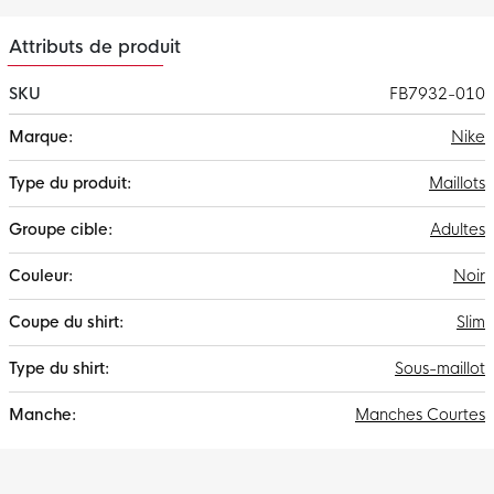
Attributs de produit
SKU
FB7932-010
Plus
Nike
d'infos
Maillots
Adultes
Noir
Slim
Sous-maillot
Manches Courtes