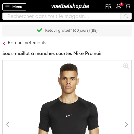
1
FR
Menu
Retour gratuit* (60 jours) (BE)
Retour
Vêtements
Sous-maillot à manches courtes Nike Pro noir
Passer
à
la
fin
de
la
galerie
d’images