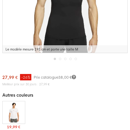
Le modèle mesure 191 cm et porte une taille M
Passer
au
début
27,99 €
-26%
Prix catalogue
38,00 €
de
la
Meilleur prix sur 30 jours : 27,99 €
Galerie
d’images
Autres couleurs
19,99 €