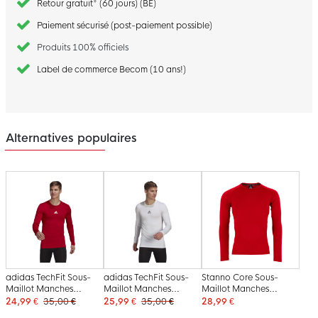
Retour gratuit* (60 jours) (BE)
Paiement sécurisé (post-paiement possible)
Produits 100% officiels
Label de commerce Becom (10 ans!)
Alternatives populaires
adidas TechFit Sous-
adidas TechFit Sous-
Stanno Core Sous-
Maillot Manches
Maillot Manches
Maillot Manches
Longues Rouge
Longues Blanc
Longues Rouge
24,99 €
35,00 €
25,99 €
35,00 €
28,99 €