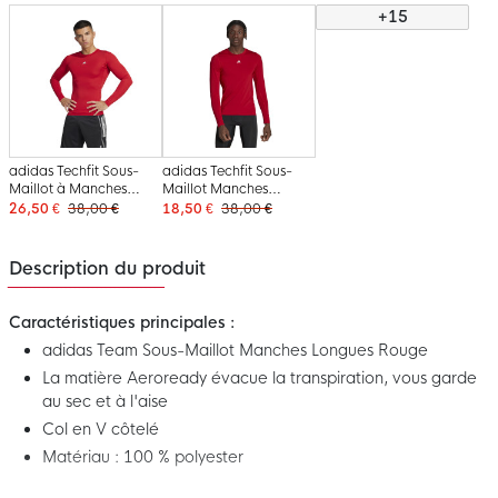
+15
adidas Techfit Sous-
adidas Techfit Sous-
Maillot à Manches
Maillot Manches
Longues Rouge Blanc
Longues Rouge Gris
26,50 €
38,00 €
18,50 €
38,00 €
Description du produit
Caractéristiques principales :
adidas Team Sous-Maillot Manches Longues Rouge
La matière Aeroready évacue la transpiration, vous garde
au sec et à l'aise
Col en V côtelé
Matériau : 100 % polyester