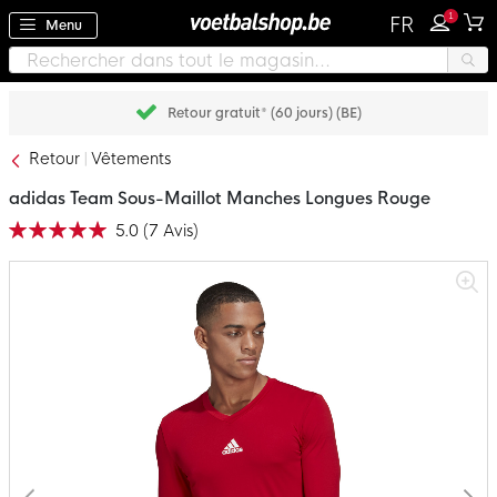
1
FR
Menu
Payez plus tard avec Klarna
Retour
Vêtements
adidas Team Sous-Maillot Manches Longues Rouge
5.0
(
7
Avis
)
Notation:
100
100
% of
Passer
à
la
fin
de
la
galerie
d’images