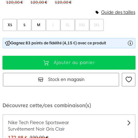
120,00 €
120,00 €
120,00 €
Guide des tailles
XS
S
M
L
XL
XXL
3XL
Gagnez 83 points de fidélité (4,15 €) avec ce produit
Ajouter au panier
Stock en magasin
Découvrez cette/ces combinaison(s)
Nike Tech Fleece Sportswear
Survêtement Noir Gris Clair
172,98 €
220,00 €