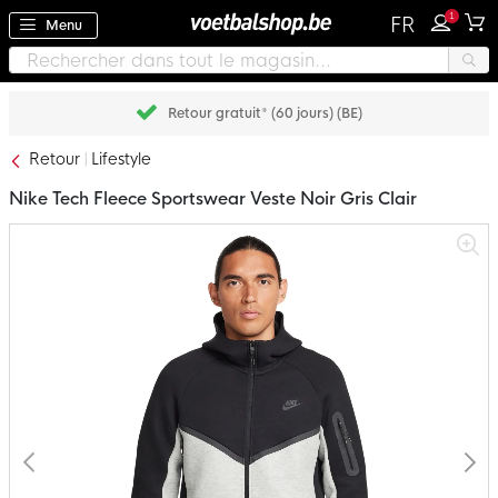
1
FR
Menu
Retour gratuit* (60 jours) (BE)
Retour
Lifestyle
Nike Tech Fleece Sportswear Veste Noir Gris Clair
Passer
à
la
fin
de
la
galerie
d’images