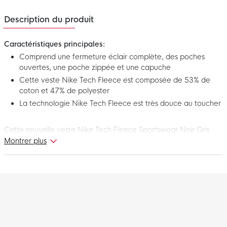
Description du produit
Caractéristiques principales:
Comprend une fermeture éclair complète, des poches
ouvertes, une poche zippée et une capuche
Cette veste Nike Tech Fleece est composée de 53% de
coton et 47% de polyester
La technologie Nike Tech Fleece est très douce au toucher
Cette nouvelle veste Nike Tech Fleece Sportswear Noir Gris
Clair fait partie de la collection Nike Tech Fleece. Nike Tech
Montrer plus
Fleece est une construction thermique innovante fabriquée à
partir d'une matière qui retient la chaleur contre le corps pour
une sensation de chaleur sans rajouter du poids. Idéal à porter
pendant votre temps libre. Profitez encore plus de chaque
instant avec cette superbe veste Nike Tech Fleece!
Coupe
La veste Nike Tech Fleece est légèrement plus large au niveau