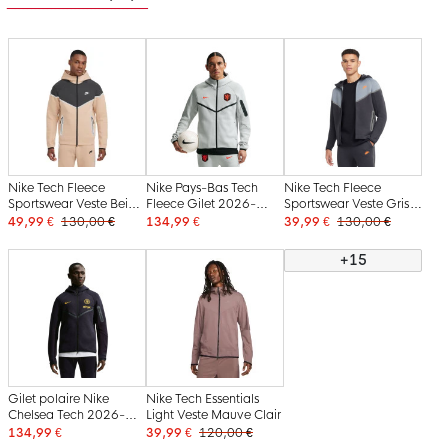
Nike Tech Fleece
Nike Pays-Bas Tech
Nike Tech Fleece
Sportswear Veste Beige
Fleece Gilet 2026-
Sportswear Veste Gris
Gris Foncé Argenté
2028 Gris Clair Noir
Bleu Gris Foncé
49,99 €
130,00 €
134,99 €
39,99 €
130,00 €
Noir
Orange Vif
Orange
+15
Gilet polaire Nike
Nike Tech Essentials
Chelsea Tech 2026-
Light Veste Mauve Clair
2027 noir doré jaune
134,99 €
39,99 €
120,00 €