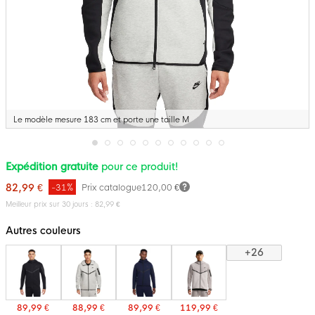
Le modèle mesure 183 cm et porte une taille M
Passer
Expédition gratuite
pour ce produit!
au
début
82,99 €
-31%
Prix catalogue
120,00 €
de
la
Meilleur prix sur 30 jours : 82,99 €
Galerie
d’images
Autres couleurs
+26
89,99 €
88,99 €
89,99 €
119,99 €