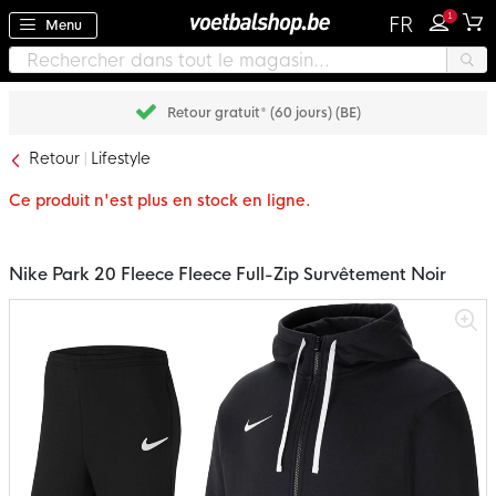
1
FR
Menu
Retour gratuit* (60 jours) (BE)
Retour
Lifestyle
Ce produit n'est plus en stock en ligne.
Nike Park 20 Fleece Fleece Full-Zip Survêtement Noir
Passer
à
la
fin
de
la
galerie
d’images