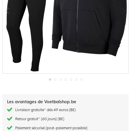
Passer
au
début
de
Les avantages de Voetbalshop.be
la
Galerie
Livraison gratuite* dès 49 euros (BE)
d’images
Retour gratuit* (60 jours) (BE)
Paiement sécurisé (post-paiement possible)