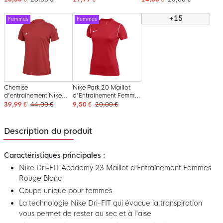
rouge et blanc
Femmes, rouge et blanc
Blanc
+15
Femmes
Femmes
Chemise
Nike Park 20 Maillot
d'entraînement Nike
d'Entraînement Femmes
Dri-FIT Strike 26 pour
Rouge Blanc
39,99 €
44,00 €
9,50 €
20,00 €
Femmes, rouge et blanc
Description du produit
Caractéristiques principales :
Nike Dri-FIT Academy 23 Maillot d'Entraînement Femmes
Rouge Blanc
Coupe unique pour femmes
La technologie Nike Dri-FIT qui évacue la transpiration
vous permet de rester au sec et à l'aise