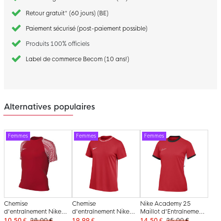
Retour gratuit* (60 jours) (BE)
Paiement sécurisé (post-paiement possible)
Produits 100% officiels
Label de commerce Becom (10 ans!)
Alternatives populaires
Femmes
Femmes
Femmes
Chemise
Chemise
Nike Academy 25
d'entraînement Nike
d'entraînement Nike
Maillot d'Entraînement
Academy pour femme,
Dri-FIT Park 26 pour
Femmes Rouge Noir
10,50 €
28,00 €
19,99 €
14,50 €
25,00 €