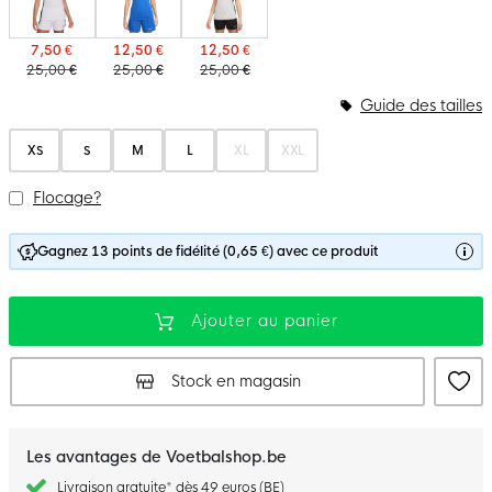
7,50 €
12,50 €
12,50 €
25,00 €
25,00 €
25,00 €
Guide des tailles
XS
S
M
L
XL
XXL
Flocage?
Gagnez 13 points de fidélité (0,65 €) avec ce produit
Ajouter au panier
Stock en magasin
Les avantages de Voetbalshop.be
Livraison gratuite* dès 49 euros (BE)