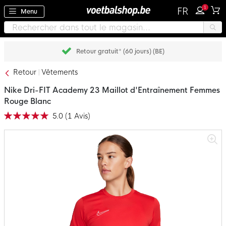
1
FR
Menu
Payez plus tard avec Klarna
Retour
Vêtements
Nike Dri-FIT Academy 23 Maillot d'Entraînement Femmes
Rouge Blanc
5.0
(
1
Avis
)
Notation:
100
100
% of
Passer
à
la
fin
de
la
galerie
d’images