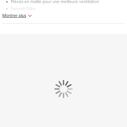
Pièces en maille pour une meilleure ventilation
Swoosh Nike
Montrer plus
Composition : 100 % polyester
Voici le nouveau maillot d'entraînement Nike Academy pour
femmes de la collection Nike Academy 23. Avec ce maillot
d'entraînement confortable Nike Academy, vous êtes
parfaitement équipée pour tirer le meilleur parti de chaque
entraînement. Le maillot d'entraînement offre une mobilité qui
permet de tout donner. Montrez le meilleur de vous-même
avec ce maillot d'entraînement Nike pour femmes!
Coupe
Le maillot d'entraînement Nike pour femmes a une coupe
unique pour femmes. Ainsi, vous bénéficiez toujours d'un confort
de port optimal.
Matière
Le maillot Nike est composé de 100 % polyester. Cette matière
est dotée de la technologie Nike Dri-FIT, qui garantit une
élimination immédiate de la transpiration. Vous restez ainsi au