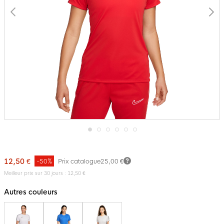
Passer
au
début
12,50 €
-50%
Prix catalogue
25,00 €
de
la
Meilleur prix sur 30 jours : 12,50 €
Galerie
d’images
Autres couleurs