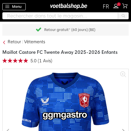
1
FR
Menu
Retour gratuit* (60 jours) (BE)
Retour
Vêtements
Maillot Castore FC Twente Away 2025-2026 Enfants
5.0
(
1
Avis
)
Notation:
100
100
% of
Passer
à
la
fin
de
la
galerie
d’images