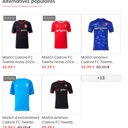
Alternatives populaires
Enfants
Enfants
Maillot Castore FC
Maillot Castore FC
Maillot extérieur
Twente Away 2026-
Twente Home 2026-
Castore FC Twente
2027 pour Enfants
2027 pour Enfants
2025-2026
69,99 €
69,99 €
39,99 €
85,00 €
+15
Enfants
Maillot d'entraînement
Maillot extérieur
Castore FC Twente
Castore FC Twente
2025-2026 Bleu pour
2026-2027
19,99 €
40,00 €
89,99 €