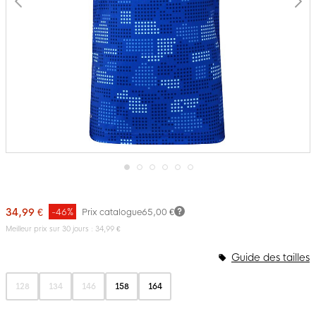
Passer
au
début
34,99 €
-46%
Prix catalogue
65,00 €
de
la
Meilleur prix sur 30 jours : 34,99 €
Galerie
d’images
Guide des tailles
128
134
146
158
164