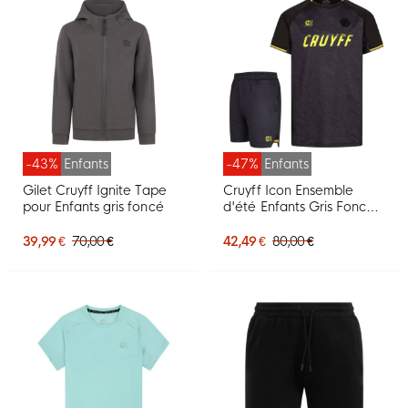
-43%
Enfants
-47%
Enfants
Gilet Cruyff Ignite Tape
Cruyff Icon Ensemble
pour Enfants gris foncé
d'été Enfants Gris Foncé
Noir Jaune
39,99 €
70,00 €
42,49 €
80,00 €