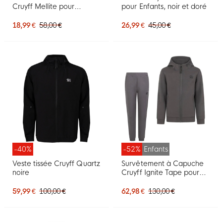
Cruyff Mellite pour
pour Enfants, noir et doré
Enfants, noir et bleu
18,99 €
58,00 €
26,99 €
45,00 €
-40%
-52%
Enfants
Veste tissée Cruyff Quartz
Survêtement à Capuche
noire
Cruyff Ignite Tape pour
Enfants, gris foncé
59,99 €
100,00 €
62,98 €
130,00 €