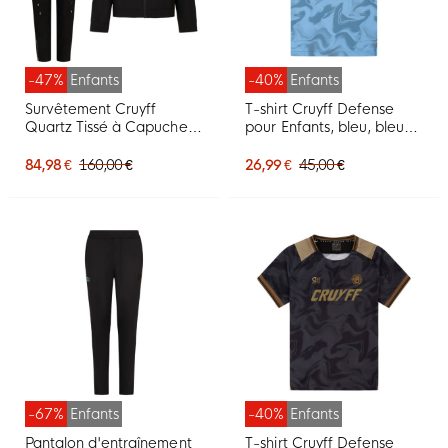
-47%
Enfants
-40%
Enfants
Survêtement Cruyff
T-shirt Cruyff Defense
Quartz Tissé à Capuche
pour Enfants, bleu, bleu
Pour Enfants, Noir
clair
84,98 €
160,00 €
26,99 €
45,00 €
-67%
Enfants
-40%
Enfants
Pantalon d'entraînement
T-shirt Cruyff Defense