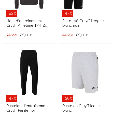
-62%
-47%
Haut d'entraînement
Set d'été Cruyff League
Cruyff Ametrine 1/4-Zip
blanc noir
gris foncé
24,99 €
65,00 €
44,98 €
85,00 €
-47%
-50%
Pantalon d'entraînement
Pantalon Cruyff Icone
Cruyff Penite noir
blanc