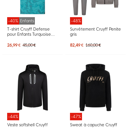
-40%
Enfants
-48%
T-shirt Cruyff Defense
Survêtement Cruyff Penite
pour Enfants Turquoise
gris
Noir
26,99 €
45,00 €
82,49 €
160,00 €
-44%
-47%
Veste softshell Cruyff
Sweat à capuche Cruyff