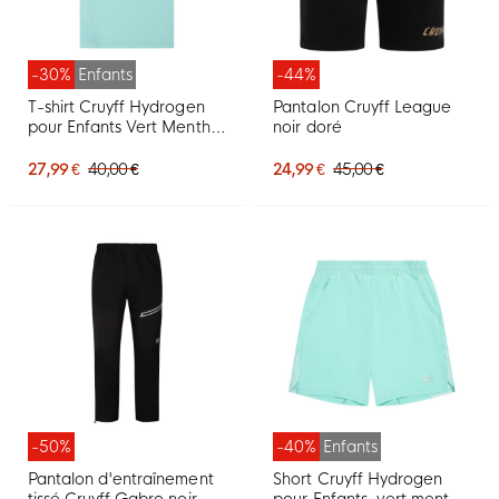
-30%
Enfants
-44%
T-shirt Cruyff Hydrogen
Pantalon Cruyff League
pour Enfants Vert Menthe
noir doré
Argenté
27,99 €
40,00 €
24,99 €
45,00 €
-50%
-40%
Enfants
Pantalon d'entraînement
Short Cruyff Hydrogen
tissé Cruyff Gabro noir
pour Enfants, vert menthe