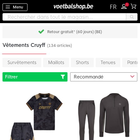
1
FR
Menu
Retour gratuit* (60 jours) (BE)
Vêtements Cruyff
(134 articles)
Survêtements
Maillots
Shorts
Tenues
Panta
Filtrer