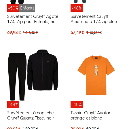
-50%
Enfants
-48%
Survêtement Cruyff Agate
Survêtement Cruyff
1/4-Zip pour Enfants, noir
Ametrine à 1/4 zip bleu
foncé
69,98 €
140,00 €
67,49 €
130,00 €
-44%
-40%
Survêtement à capuche
T-shirt Cruyff Avatar
Cruyff Quartz Tissé, noir
orange et blanc
99,98 €
180,00 €
29,99 €
50,00 €