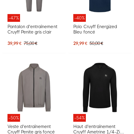
-47%
-40%
Pantalon d'entraînement
Polo Cruyff Energized
Cruyff Penite gris clair
Bleu foncé
39,99 €
75,00 €
29,99 €
50,00 €
-50%
-54%
Veste d'entraînement
Haut d'entraînement
Cruyff Penite gris foncé
Cruyff Ametrine 1/4-Zip