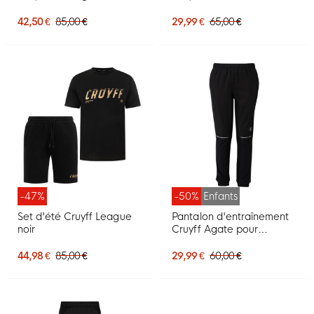
noir
42,50 €
85,00 €
29,99 €
65,00 €
-47%
-50%
Enfants
Set d'été Cruyff League
Pantalon d'entraînement
noir
Cruyff Agate pour
enfants, noir
44,98 €
85,00 €
29,99 €
60,00 €