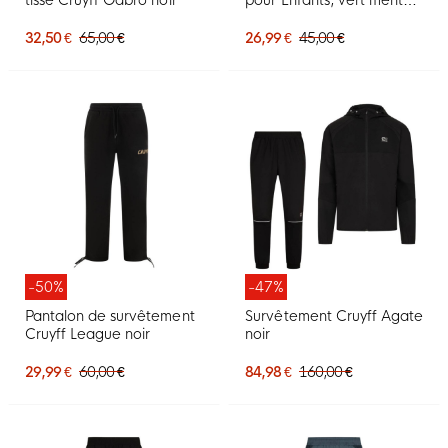
et argent
32,50 €
65,00 €
26,99 €
45,00 €
-50%
-47%
Pantalon de survêtement
Survêtement Cruyff Agate
Cruyff League noir
noir
29,99 €
60,00 €
84,98 €
160,00 €