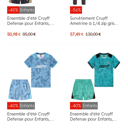
-40%
Enfants
-56%
Ensemble d'été Cruyff
Survêtement Cruyff
Defense pour Enfants,
Ametrine à 1/4 zip gris
noir et doré
foncé
50,98 €
85,00 €
57,49 €
130,00 €
-40%
Enfants
-40%
Enfants
Ensemble d'été Cruyff
Ensemble d'été Cruyff
Defense pour Enfants,
Defense pour Enfants,
bleu, bleu clair
noir turquoise