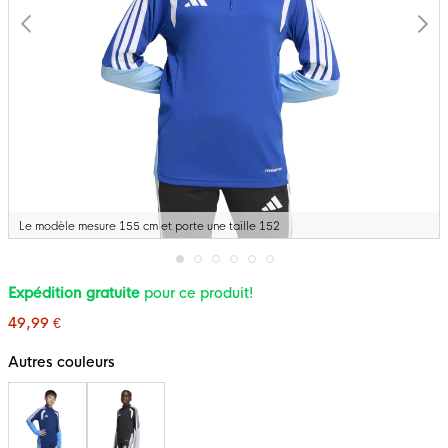
Le modèle mesure 155 cm et porte une taille 152
Passer
Expédition gratuite
pour ce produit!
au
début
49,99 €
de
la
Galerie
Autres couleurs
d’images