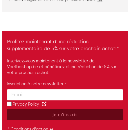
Publié à l’origine auprès de notre partenaire adidas
Profitez maintenant d’une réduction
supplémentaire de 5% sur votre prochain achat!*
Inscrivez-vous maintenant à la newsletter de
Voetbalshop.be et bénéficiez d’une réduction de 5% sur
votre prochain achat.
Inscription à notre newsletter :
Enter your email and accept the privacy policy to subscribe to 
Privacy Policy
Je m’inscris
* Conditions d'action