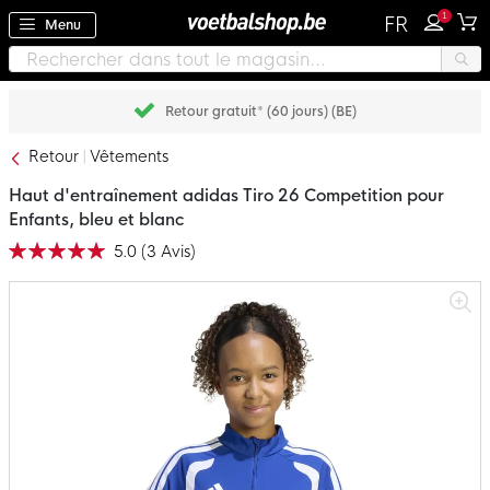
1
FR
Menu
Retour gratuit* (60 jours) (BE)
Retour
Vêtements
Haut d'entraînement adidas Tiro 26 Competition pour
Enfants, bleu et blanc
5.0
(
3
Avis
)
Notation:
100
100
% of
Passer
à
la
fin
de
la
galerie
d’images