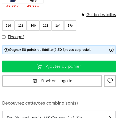
49,99 €
49,99 €
Guide des tailles
116
128
140
152
164
176
Flocage?
Gagnez 50 points de fidélité (2,50 €) avec ce produit
Ajouter au panier
Stock en magasin
Découvrez cette/ces combinaison(s)
Survêtement adidas FFK Curaçao 1/4-Zip