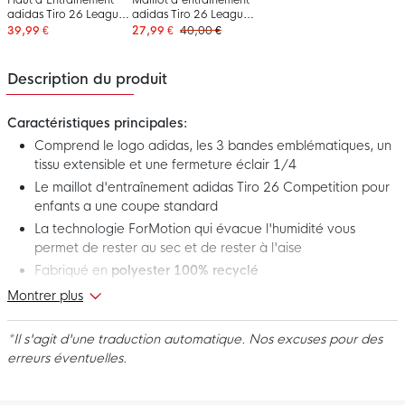
adidas Tiro 26 League
adidas Tiro 26 League
pour Enfants, gris et
pour Enfants, noir et
39,99 €
27,99 €
40,00 €
blanc
blanc
Description du produit
Caractéristiques principales:
Comprend le logo adidas, les 3 bandes emblématiques, un
tissu extensible et une fermeture éclair 1/4
Le maillot d'entraînement adidas Tiro 26 Competition pour
enfants a une coupe standard
La technologie ForMotion qui évacue l'humidité vous
permet de rester au sec et de rester à l'aise
Fabriqué en
polyester 100% recyclé
Montrer plus
Voici le maillot d'entraînement adidas Tiro 26 Competition pour
Enfants, bleu et blanc! Ce haut d'entraînement de haute qualité
*Il s'agit d'une traduction automatique. Nos excuses pour des
de la collection Tiro 26 Competition est conçu pour les joueurs
erreurs éventuelles.
qui souhaitent terminer chaque entraînement au plus haut
niveau. La combinaison de matériaux techniques, d'une