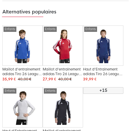
Alternatives populaires
Enfants
Enfants
Enfants
Maillot d'entraînement
Maillot d'entraînement
Haut d'Entraînement
adidas Tiro 26 League
adidas Tiro 26 League
adidas Tiro 26 League
pour Enfants, bleu et
pour Enfants, rouge et
pour Enfants, bleu
35,99 €
40,00 €
27,99 €
40,00 €
39,99 €
blanc
blanc
foncé et blanc
+15
Enfants
Enfants
Haut d'Entraînement
Maillot d'entraînement