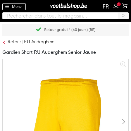
1
FR
Menu
Retour gratuit* (60 jours) (BE)
Retour
RU Auderghem
Gardien Short RU Auderghem Senior Jaune
Passer
à
la
fin
de
la
galerie
d’images