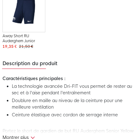
Away Short RU
Auderghem Junior
19,35 €
21,50 €
Description du produit
Caractéristiques principales :
La technologie avancée Dri-FIT vous permet de rester au
sec et à l'aise pendant l'entraînement
Doublure en maille au niveau de la ceinture pour une
meilleure ventilation
Ceinture élastique avec cordon de serrage interne
Portez le short de gardien de but RU Auderghem Senior Yellow
lorsque vous voulez tirer le meilleur parti de votre match.
Montrer plus