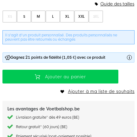
Options du bundle
Guide des tailles
XS
S
M
L
XL
XXL
3XL
Il s'agit d'un produit personnalisé. Des produits personnalisés ne
peuvent pas être retournés ou échangés
Gagnez 21 points de fidélité (1,05 €) avec ce produit
Ajouter au panier
Ajouter à ma liste de souhaits
Les avantages de Voetbalshop.be
Livraison gratuite* dès 49 euros (BE)
Retour gratuit* (60 jours) (BE)
Paiement sécurisé (post-paiement possible)