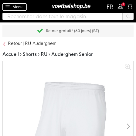
1
FR
Menu
Retour gratuit* (60 jours) (BE)
Retour
RU Auderghem
Accueil › Shorts › RU › Auderghem Senior
Passer
à
la
fin
de
la
galerie
d’images