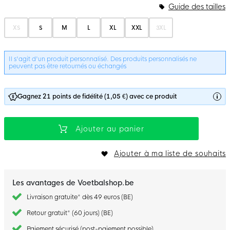
Options du bundle
Guide des tailles
XS
S
M
L
XL
XXL
3XL
Il s'agit d'un produit personnalisé. Des produits personnalisés ne
peuvent pas être retournés ou échangés
Gagnez 21 points de fidélité (1,05 €) avec ce produit
Ajouter au panier
Ajouter à ma liste de souhaits
Les avantages de Voetbalshop.be
Livraison gratuite* dès 49 euros (BE)
Retour gratuit* (60 jours) (BE)
Paiement sécurisé (post-paiement possible)