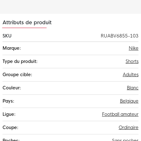
Attributs de produit
SKU
RUABV6855-103
Plus
Nike
d'infos
Shorts
Adultes
Blanc
Belgique
Football amateur
Ordinaire
Sans poches