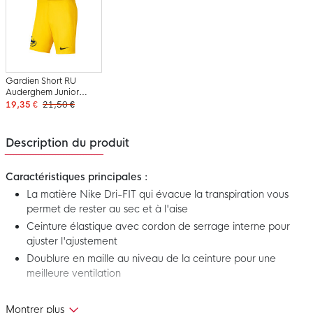
Gardien Short RU
Auderghem Junior
Jaune
19,35 €
21,50 €
Description du produit
Caractéristiques principales :
La matière Nike Dri-FIT qui évacue la transpiration vous
permet de rester au sec et à l'aise
Ceinture élastique avec cordon de serrage interne pour
ajuster l'ajustement
Doublure en maille au niveau de la ceinture pour une
meilleure ventilation
Avec ce Home Short RU Auderghem Senior, vous pouvez tirer
Montrer plus