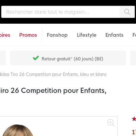
Che
ires
Promos
Fanshop
Lifestyle
Enfants
F
Retour gratuit* (60 jours) (BE)
das Tiro 26 Competition pour Enfants, bleu et blanc
iro 26 Competition pour Enfants,
Not
75
% o
1