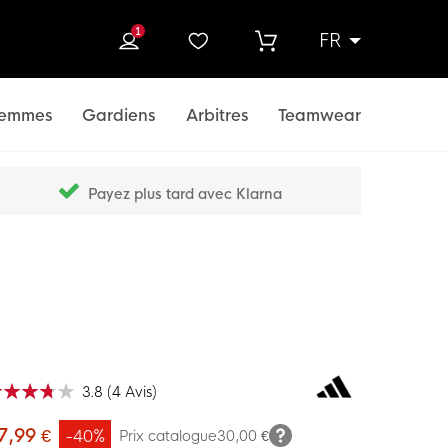
1
FR
rcher
emmes
Gardiens
Arbitres
Teamwear
Payez plus tard avec Klarna
3.8
(
4
Avis
)
ation:
100
f
7,99 €
-40%
Prix catalogue
30,00 €