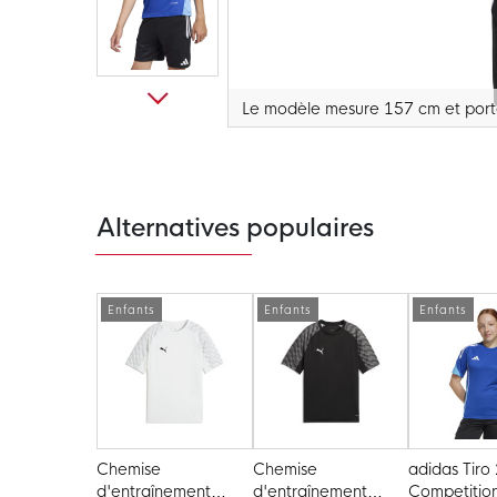
Le modèle mesure 157 cm et porte
Passer
au
début
de
la
Galerie
Alternatives populaires
d’images
Enfants
Enfants
Enfants
Chemise
Chemise
adidas Tiro
d'entraînement
d'entraînement
Competition