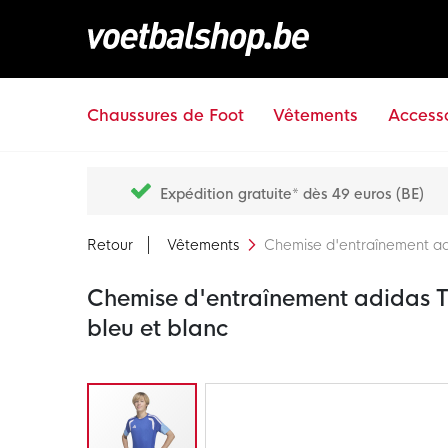
Chaussures de Foot
Vêtements
Accesso
Expédition gratuite* dès 49 euros (BE)
Retour
Vêtements
Chemise d'entraînement adi
Chemise d'entraînement adidas T
bleu et blanc
Passer
à
la
fin