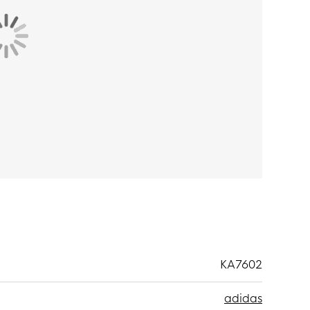
etition pour enfants, avec ses détails embossés
re tous les regards, tandis que la technologie
ise. Parfaitement adapté aux mouvements du
tiques 3-Stripes adidas et le nouveau logo
t composé de
100% polyester recyclé
.
vacuer l'excès de chaleur et d'humidité pour
u. Ce maillot est également fabriqué à partir de
e contribuer à un monde du sport plus durable.
KA7602
adidas