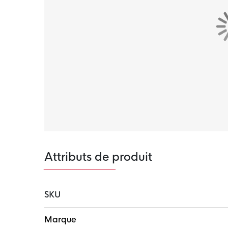
Caractéristiques
Le t-shirt d'entraînement adidas Tiro 26 Comp
et ses empiècements en maille respirante, atti
Climacool vous aide à rester au sec et à l'a
joueur de football moderne, avec les embléma
adidas comme touche finale.
Matière
Ce maillot de compétition adidas Tiro 26 es
La technologie respirante Climacool aide à é
que vous puissiez vous concentrer sur votre je
matériaux recyclés, ce qui permet à adidas d
Attributs de produit
SKU
Plus
Marque
d'infos