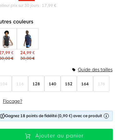
illeur prix sur 30 jours : 17,99 €
utres couleurs
27,99 €
24,99 €
30,00 €
30,00 €
Guide des tailles
104
116
128
140
152
164
176
Flocage?
Gagnez 18 points de fidélité (0,90 €) avec ce produit
Ajouter au panier