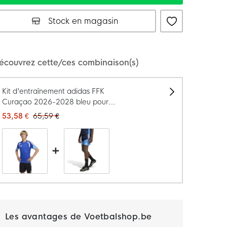
Stock en magasin
Le modèle mesure 157 cm et porte une taille 152
écouvrez cette/ces combinaison(s)
Kit d'entraînement adidas FFK
Curaçao 2026-2028 bleu pour
enfants
53,58 €
65,59 €
+
Les avantages de Voetbalshop.be