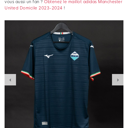
vous aussi un fan ?
Obtenez le maillot adidas Manchester
United Domicile 2023-2024
!
‹
›