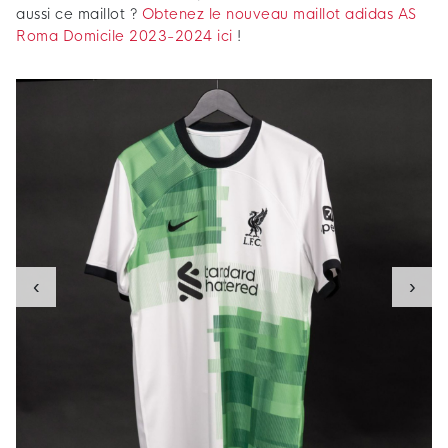
aussi ce maillot ?
Obtenez le nouveau maillot adidas AS
Roma Domicile 2023-2024 ici
!
‹
›