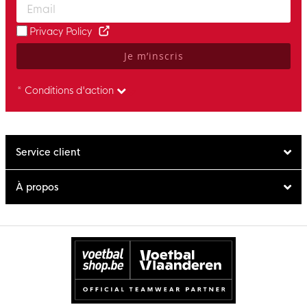
Privacy Policy
Je m’inscris
* Conditions d'action
Service client
À propos