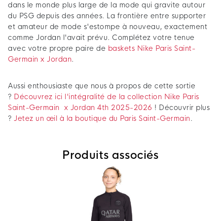
dans le monde plus large de la mode qui gravite autour
du PSG depuis des années. La frontière entre supporter
et amateur de mode s'estompe à nouveau, exactement
comme Jordan l'avait prévu. Complétez votre tenue
avec votre propre paire de
baskets Nike Paris Saint-
Germain x Jordan
.
Aussi enthousiaste que nous à propos de cette sortie
?
Découvrez ici l'intégralité de la collection Nike Paris
Saint-Germain x Jordan 4th 2025-2026
! Découvrir plus
?
Jetez un œil à la boutique du Paris Saint-Germain
.
Produits associés
-1
Nike
d'En
Noir
49,