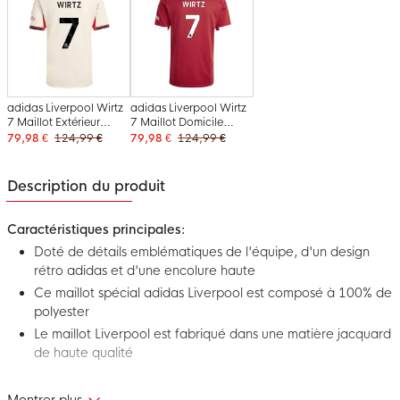
adidas Liverpool Wirtz
adidas Liverpool Wirtz
7 Maillot Extérieur
7 Maillot Domicile
2025-2026
2025-2026
79,98 €
124,99 €
79,98 €
124,99 €
Description du produit
Caractéristiques principales:
Doté de détails emblématiques de l'équipe, d'un design
rétro adidas et d'une encolure haute
Ce maillot spécial adidas Liverpool est composé à 100% de
polyester
Le maillot Liverpool est fabriqué dans une matière jacquard
de haute qualité
Le maillot adidas Liverpool Édition Spéciale 1995-1996 Black