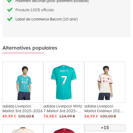
Paiement sécurisé (post-paiement possible)
Produits 100% officiels
Label de commerce Becom (10 ans!)
Alternatives populaires
adidas Liverpool
adidas Liverpool Wirtz
adidas Liverpool
Maillot 3rd 2025-2026
7 Maillot 3rd 2025-
Maillot Extérieur 2025-
2026
2026
49,99 €
100,00 €
74,98 €
124,99 €
54,99 €
100,00 €
+15