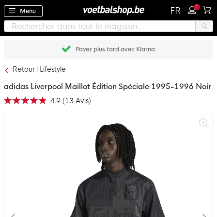
1
FR
Menu
Payez plus tard avec Klarna
Retour
Lifestyle
adidas Liverpool Maillot Édition Spéciale 1995-1996 Noir
4.9
(
13
Avis
)
Notation:
98
100
% of
Passer
à
la
fin
de
la
galerie
d’images