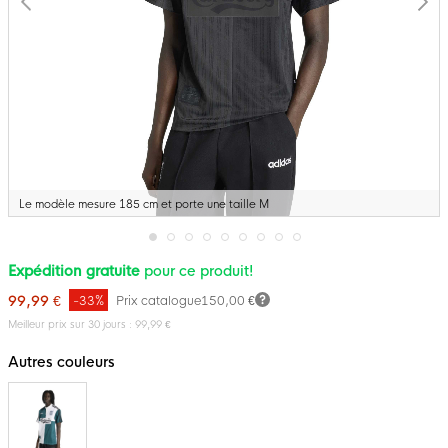
Le modèle mesure 185 cm et porte une taille M
Passer
Expédition gratuite
pour ce produit!
au
début
99,99 €
-33%
Prix catalogue
150,00 €
de
la
Meilleur prix sur 30 jours : 99,99 €
Galerie
d’images
Autres couleurs